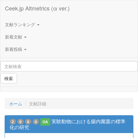
Ceek.jp Altmetrics (α ver.)
文献ランキング
新着文献
新着投稿
検索
ホーム
文献詳細
実験動物における腸内菌叢の標準
2
0
0
0
OA
化の研究