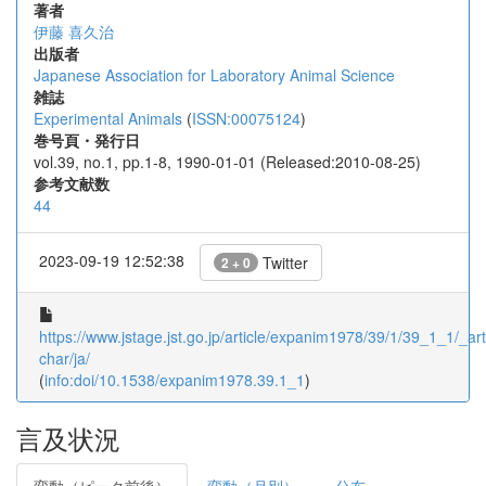
著者
伊藤 喜久治
出版者
Japanese Association for Laboratory Animal Science
雑誌
Experimental Animals
(
ISSN:00075124
)
巻号頁・発行日
vol.39, no.1, pp.1-8, 1990-01-01 (Released:2010-08-25)
参考文献数
44
2023-09-19 12:52:38
Twitter
2 + 0
https://www.jstage.jst.go.jp/article/expanim1978/39/1/39_1_1/_arti
char/ja/
(
info:doi/10.1538/expanim1978.39.1_1
)
言及状況