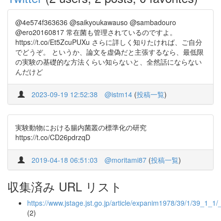
@4e574f363636 @saikyoukawauso @sambadouro
@ero20160817 常在菌も管理されているのですよ。
https://t.co/Et5ZcuPUXu さらに詳しく知りたければ、ご自分
でどうぞ。 というか、論文を虚偽だと主張するなら、最低限
の実験の基礎的な方法くらい知らないと、全然話にならない
んだけど
2023-09-19 12:52:38
@istm14
(
投稿一覧
)
実験動物における腸内菌叢の標準化の研究
https://t.co/CD26pdrzqD
2019-04-18 06:51:03
@moritami87
(
投稿一覧
)
収集済み URL リスト
https://www.jstage.jst.go.jp/article/expanim1978/39/1/39_1_1/
(2)