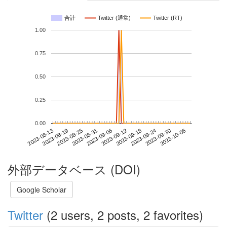
合計
Twitter (通常)
Twitter (RT)
1.00
0.75
0.50
0.25
0.00
2023-09-30
2023-08-13
2023-08-31
2023-09-18
2023-10-06
2023-08-19
2023-09-06
2023-09-24
2023-08-25
2023-09-12
外部データベース (DOI)
Google Scholar
Twitter
(2 users, 2 posts, 2 favorites)