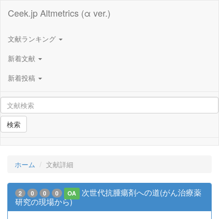
Ceek.jp Altmetrics (α ver.)
文献ランキング
新着文献
新着投稿
検索
ホーム
文献詳細
次世代抗腫瘍剤への道(がん治療薬
2
0
0
0
OA
研究の現場から)