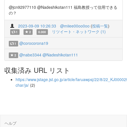
@jcn92977110 @Nadeshikotan111 福島教授って信用できる
の？
2023-09-09 10:26:33
@miiee00oo0oo
(
投稿一覧
)
リツイート・ネットワーク (1)
1
2
0.000
@corocorona19
1
@nabe3344
@Nadeshikotan111
2
収集済み URL リスト
https://www.jstage.jst.go.jp/article/faruawpsj/22/8/22_KJ00002
char/ja/
(2)
ヘルプ