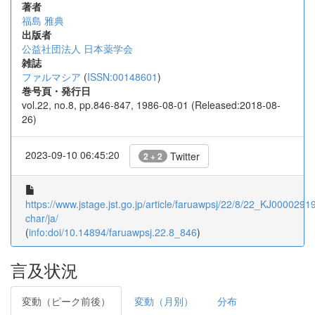
著者
福島 雅典
出版者
公益社団法人 日本薬学会
雑誌
ファルマシア
(
ISSN:00148601
)
巻号頁・発行日
vol.22, no.8, pp.846-847, 1986-08-01 (Released:2018-08-
26)
2023-09-10 06:45:20
Twitter
2 + 2
https://www.jstage.jst.go.jp/article/faruawpsj/22/8/22_KJ00002919
char/ja/
(
info:doi/10.14894/faruawpsj.22.8_846
)
言及状況
変動（ピーク前後）
変動（月別）
分布