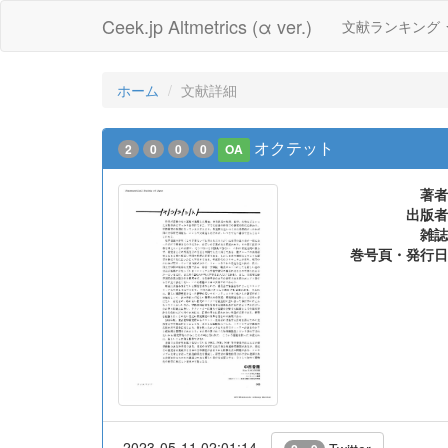
Ceek.jp Altmetrics (α ver.)
文献ランキング
ホーム
文献詳細
オクテット
2
0
0
0
OA
著者
出版者
雑誌
巻号頁・発行日
2023-05-11 02:01:14