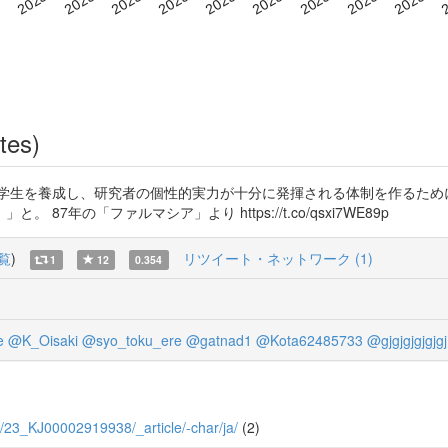
tes)
的学生を養成し、研究者の個性的実力が十分に発揮される体制を作るため
年の「ファルマシア」より https://t.co/qsxi7WE89p
覧
)
リツイート・ネットワーク (1)
1
12
0.354
e
@K_Oisaki
@syo_toku_ere
@gatnad1
@Kota62485733
@gjgjgjgjgjg
3/7/23_KJ00002919938/_article/-char/ja/
(2)