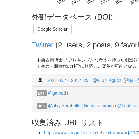
外部データベース (DOI)
Google Scholar
Twitter
(2 users, 2 posts, 9 favori
中西香爾博士 「フレキシブルな考えを持った創造
て初めて新時代の科学に相応しい変革が可能となる。」と。 87
2023-05-10 20:51:25
@yuuri_eguchi
(
投稿一
@gatnad1
1
@playlikerabbits
@mocopecopoco
@LabInou
8
収集済み URL リスト
https://www.jstage.jst.go.jp/article/faruawpsj/2