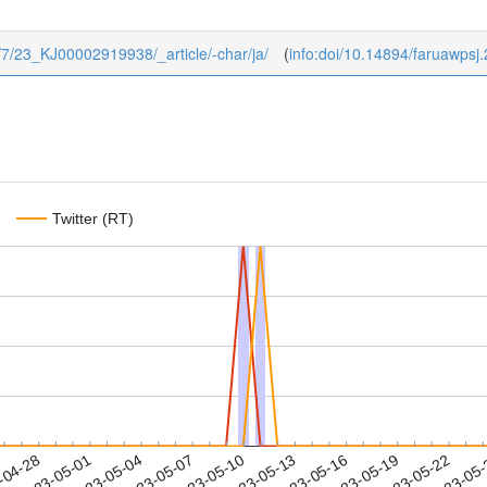
23/7/23_KJ00002919938/_article/-char/ja/
(
info:doi/10.14894/faruawpsj
Twitter (RT)
2023-05-19
2023-05-22
2023-05
-04-28
2
2023-05-01
2023-05-04
2023-05-07
2023-05-10
2023-05-13
2023-05-16