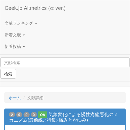
Ceek.jp Altmetrics (α ver.)
文献ランキング
新着文献
新着投稿
検索
ホーム
文献詳細
気象変化による慢性疼痛悪化のメ
2
0
0
0
OA
カニズム(最前線,<特集>痛みとかゆみ)