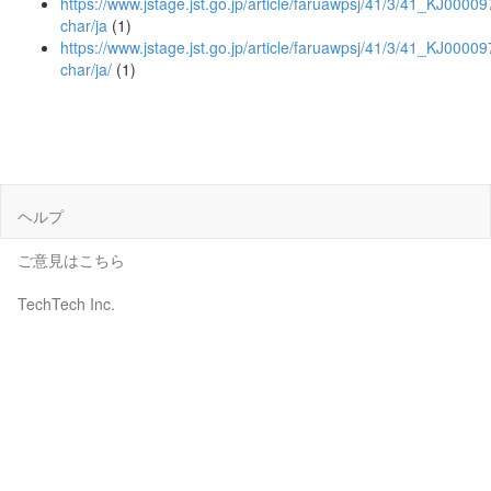
https://www.jstage.jst.go.jp/article/faruawpsj/41/3/41_KJ00009
char/ja
(1)
https://www.jstage.jst.go.jp/article/faruawpsj/41/3/41_KJ00009
char/ja/
(1)
ヘルプ
ご意見はこちら
TechTech Inc.