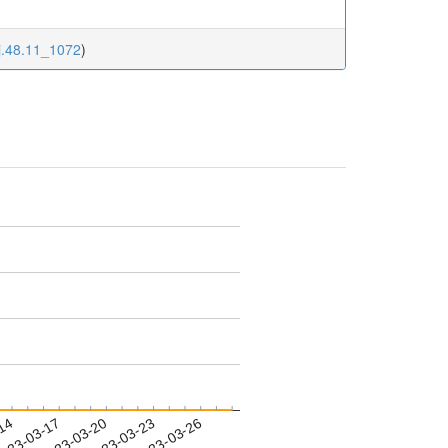
sj.48.11_1072
)
-14
023-03-17
2023-03-20
2023-03-23
2023-03-26