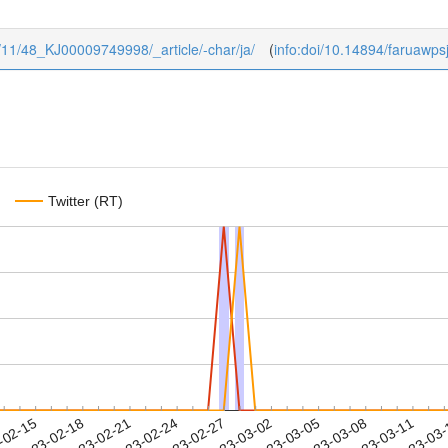
48/11/48_KJ00009749998/_article/-char/ja/
(
info:doi/10.14894/faruawp
Twitter (RT)
2023-03-08
2023-03-11
2023-03
-02-15
2
2023-02-18
2023-02-21
2023-02-24
2023-02-27
2023-03-02
2023-03-05