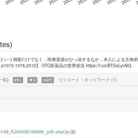
tes)
重という側面だけでなく，医療資源がひっ迫するなか，本人による主体
1076,2012】 OTC医薬品の世界状況 https://t.co/BTGxLyrAlQ
一覧
)
リツイート・ネットワーク (1)
1
4
0.577
48/11/48_KJ00009749998/_pdf/-char/ja
(2)