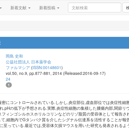
新着文献
新着投稿
能
岡島 史和
公益社団法人 日本薬学会
ファルマシア
(
ISSN:00148601
)
vol.50, no.9, pp.877-881, 2014 (Released:2016-09-17)
24
1
.45に厳密にコントロールされている.しかし,炎症部位,虚血部位では炎症
れ,pHの低下が予想される.実際,炎症性細胞の集積した腫瘍内部,関節
年,スフィンゴシルホスホリルコリンなどのリゾ脂質の受容体として報告され
して,細胞内でGタンパク質を介したシグナル伝達系を活性することが報
至っている.最近では,受容体欠損マウスを用いた研究も発表されるようになり