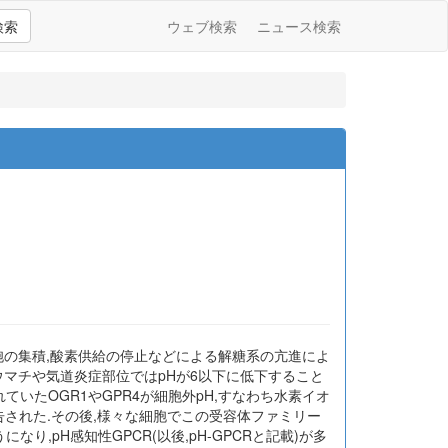
検索
ウェブ検索
ニュース検索
性細胞の集積,酸素供給の停止などによる解糖系の亢進によ
リウマチや気道炎症部位ではpHが6以下に低下すること
ていたOGR1やGPR4が細胞外pH,すなわち水素イオ
告された.その後,様々な細胞でこの受容体ファミリー
,pH感知性GPCR(以後,pH-GPCRと記載)が多