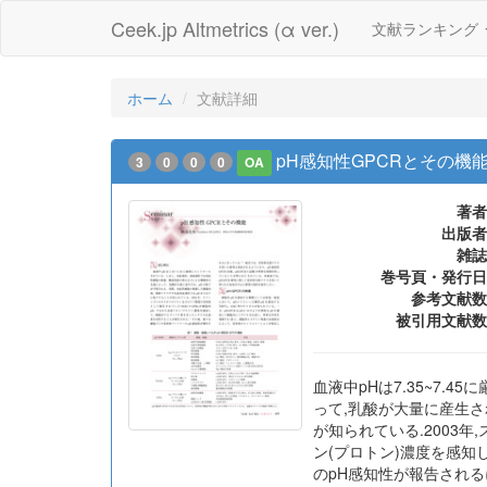
Ceek.jp Altmetrics (α ver.)
文献ランキング
ホーム
文献詳細
pH感知性GPCRとその機
3
0
0
0
OA
著者
出版者
雑誌
巻号頁・発行日
参考文献数
被引用文献数
血液中pHは7.35~7
って,乳酸が大量に産生さ
が知られている.2003
ン(プロトン)濃度を感知
のpH感知性が報告されるに