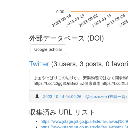
0.00
2023-09-22
2023-09-25
2023-09-28
2023
2023-09-16
2023-09-19
外部データベース (DOI)
Google Scholar
Twitter
(3 users, 3 posts, 0 favori
まぁやっぱりこの辺りか。 安楽動態ではなく闘争動態だ。 ア
https://t.co/c0gg8OnBmz EZ健康道場 https://t.co/
2023-10-14 04:00:26
@ezezezee
(
投稿一覧
)
収集済み URL リスト
https://www.jstage.jst.go.jp/article/faruawpsj/50/
https://www.jstage.jst.go.jp/article/faruawpsj/50