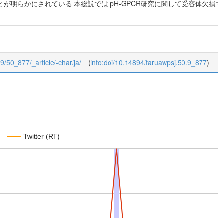
が明らかにされている.本総説では,pH-GPCR研究に関して受容体欠
/9/50_877/_article/-char/ja/
(
info:doi/10.14894/faruawpsj.50.9_877
)
Twitter (RT)