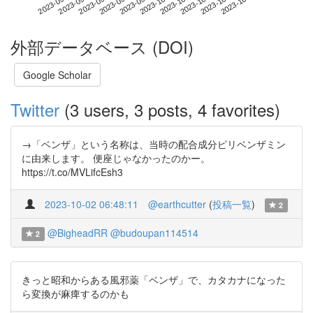
2023-10-22
2023-09-04
2023-09-22
2023-10-10
2023-10-28
2023-09-10
2023-09-28
2023-10-16
2023-09-16
2023-10-04
外部データベース (DOI)
Google Scholar
Twitter
(3 users, 3 posts, 4 favorites)
→「ベンザ」という名称は、当時の配合成分ピリベンザミン
に由来します。 便座じゃなかったのかー。
https://t.co/MVLifcEsh3
2023-10-02 06:48:11
@earthcutter
(
投稿一覧
)
2
@BigheadRR
@budoupan114514
2
きっと昭和からある風邪薬「ベンザ」で、カタカナになった
ら変換が麻痺するのかも