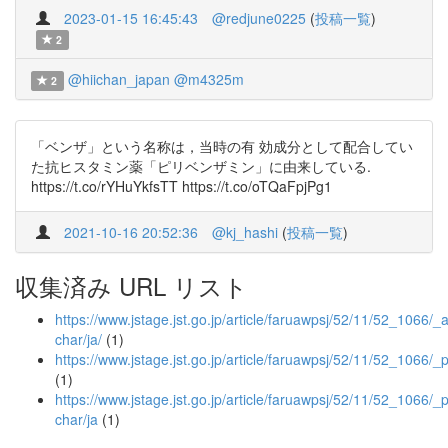
2023-01-15 16:45:43
@redjune0225
(
投稿一覧
)
2
@hiichan_japan
@m4325m
2
「ベンザ」という名称は，当時の有 効成分として配合してい
た抗ヒスタミン薬「ピリベンザミン」に由来している.
https://t.co/rYHuYkfsTT https://t.co/oTQaFpjPg1
2021-10-16 20:52:36
@kj_hashi
(
投稿一覧
)
収集済み URL リスト
https://www.jstage.jst.go.jp/article/faruawpsj/52/11/52_1066/_ar
char/ja/
(1)
https://www.jstage.jst.go.jp/article/faruawpsj/52/11/52_1066/_
(1)
https://www.jstage.jst.go.jp/article/faruawpsj/52/11/52_1066/_p
char/ja
(1)