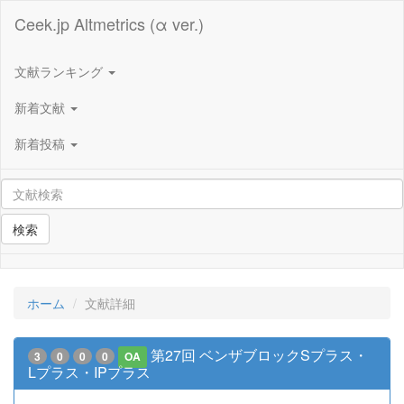
Ceek.jp Altmetrics (α ver.)
文献ランキング
新着文献
新着投稿
検索
ホーム
文献詳細
第27回 ベンザブロックSプラス・
3
0
0
0
OA
Lプラス・IPプラス