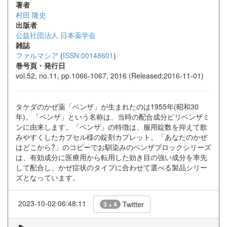
著者
村田 隆史
出版者
公益社団法人 日本薬学会
雑誌
ファルマシア
(
ISSN:00148601
)
巻号頁・発行日
vol.52, no.11, pp.1066-1067, 2016 (Released:2016-11-01)
タケダのかぜ薬「ベンザ」が生まれたのは1955年(昭和30
年)。「ベンザ」という名称は、当時の配合成分ピリベンザミ
ンに由来します。「ベンザ」の特徴は、服用錠数を抑えて飲
みやすくしたカプセル様の錠剤カプレット。「あなたのかぜ
はどこから?」のコピーでお馴染みのベンザブロックシリーズ
は、有効成分に医療用から転用した効き目の強い成分を率先
して配合し、かぜ症状のタイプに合わせて選べる製品シリー
ズとなっています。
2023-10-02 06:48:11
Twitter
3 + 4