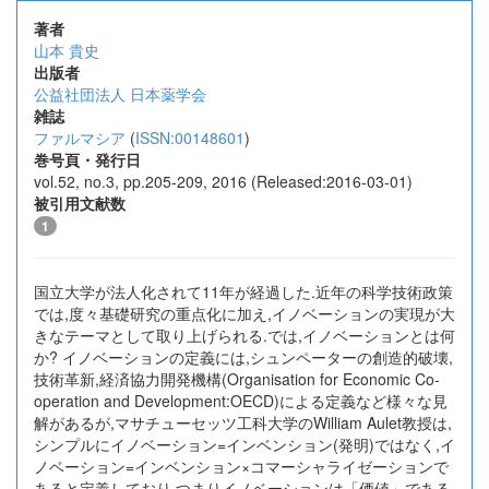
著者
山本 貴史
出版者
公益社団法人 日本薬学会
雑誌
ファルマシア
(
ISSN:00148601
)
巻号頁・発行日
vol.52, no.3, pp.205-209, 2016 (Released:2016-03-01)
被引用文献数
1
国立大学が法人化されて11年が経過した.近年の科学技術政策
では,度々基礎研究の重点化に加え,イノベーションの実現が大
きなテーマとして取り上げられる.では,イノベーションとは何
か? イノベーションの定義には,シュンペーターの創造的破壊,
技術革新,経済協力開発機構(Organisation for Economic Co-
operation and Development:OECD)による定義など様々な見
解があるが,マサチューセッツ工科大学のWilliam Aulet教授は,
シンプルにイノベーション=インベンション(発明)ではなく,イ
ノベーション=インベンション×コマーシャライゼーションで
あると定義しており,つまりイノベーションは「価値」である