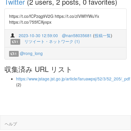
Twitter
(2 users, 2 posts, 0 favorites)
https://t.co/fCPzqg9V2G https://t.co/zIVWlYWuYx
https://t.co/755fCXyxpx
2023-10-30 12:59:00
@nan58035681
(
投稿一覧
)
リツイート・ネットワーク (1)
1
@rong_long
1
収集済み URL リスト
https://www.jstage.jst.go.jp/article/faruawpsj/52/3/52_205/_pdf
(2)
ヘルプ