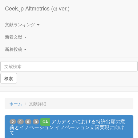
Ceek.jp Altmetrics (α ver.)
文献ランキング
新着文献
新着投稿
検索
ホーム
文献詳細
アカデミアにおける特許出願の意
2
0
0
0
OA
義とイノベーション イノベーション立国実現に向け
て