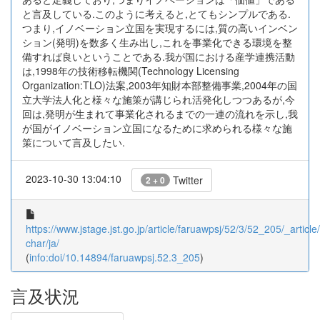
と言及している.このように考えると,とてもシンプルである.
つまり,イノベーション立国を実現するには,質の高いインベン
ション(発明)を数多く生み出し,これを事業化できる環境を整
備すれば良いということである.我が国における産学連携活動
は,1998年の技術移転機関(Technology Licensing
Organization:TLO)法案,2003年知財本部整備事業,2004年の国
立大学法人化と様々な施策が講じられ活発化しつつあるが,今
回は,発明が生まれて事業化されるまでの一連の流れを示し,我
が国がイノベーション立国になるために求められる様々な施
策について言及したい.
2023-10-30 13:04:10
Twitter
2 + 0
https://www.jstage.jst.go.jp/article/faruawpsj/52/3/52_205/_article/
char/ja/
(
info:doi/10.14894/faruawpsj.52.3_205
)
言及状況