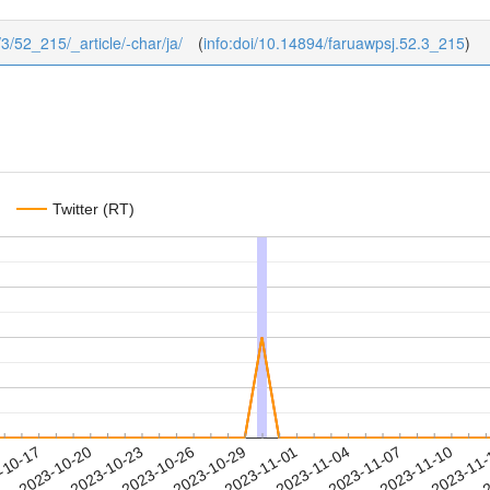
/3/52_215/_article/-char/ja/
(
info:doi/10.14894/faruawpsj.52.3_215
)
Twitter (RT)
2023-11-07
2023-11-10
2023-11
-10-17
2
2023-10-20
2023-10-23
2023-10-26
2023-10-29
2023-11-01
2023-11-04