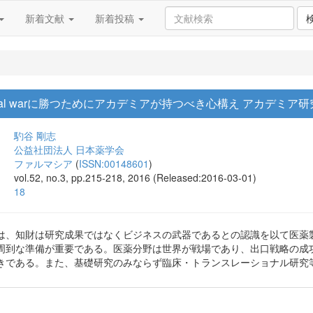
新着文献
新着投稿
 global warに勝つためにアカデミアが持つべき心構え アカデ
馰谷 剛志
公益社団法人 日本薬学会
ファルマシア
(
ISSN:00148601
)
vol.52, no.3, pp.215-218, 2016 (Released:2016-03-01)
18
は、知財は研究成果ではなくビジネスの武器であるとの認識を以て医薬
周到な準備が重要である。医薬分野は世界が戦場であり、出口戦略の成
きである。また、基礎研究のみならず臨床・トランスレーショナル研究