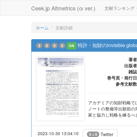
Ceek.jp Altmetrics (α ver.)
文献ランキング
ホーム
文献詳細
特許・知財のinvisible
3
0
0
0
OA
著者
出版者
雑誌
巻号頁・発行日
参考文献数
アカデミアの知財戦略で
ノートの整備等出願前の
家と協力し戦略を練るべ
2023-10-30 13:04:10
Twitter
3 + 0