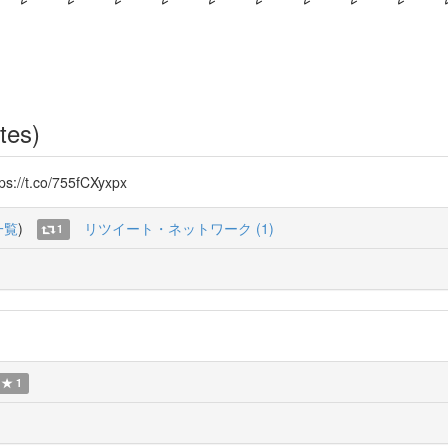
tes)
ps://t.co/755fCXyxpx
一覧
)
リツイート・ネットワーク (1)
1
1