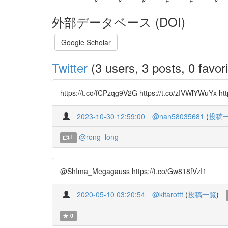
外部データベース (DOI)
Google Scholar
Twitter
(3 users, 3 posts, 0 favori
https://t.co/fCPzqg9V2G https://t.co/zIVWlYWuYx htt
2023-10-30 12:59:00
@nan58035681
(
投稿
@rong_long
1
@ShIma_Megagauss https://t.co/Gw818fVzI1
2020-05-10 03:20:54
@kitarottt
(
投稿一覧
)
0