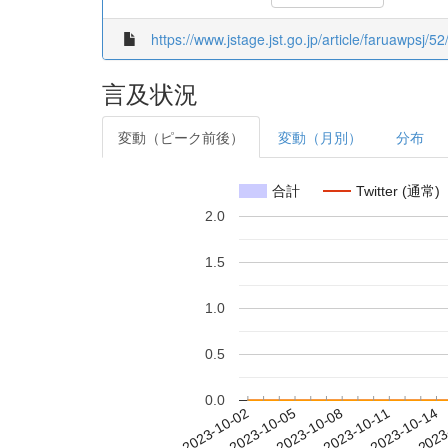
https://www.jstage.jst.go.jp/article/faruawpsj/52
言及状況
変動（ピーク前後）
変動（月別）
分布
合計
Twitter (通常)
2.0
1.5
1.0
0.5
0.0
2023-10-08
2023-10-11
2023-10-14
2023
2023-10-02
2023-10-05