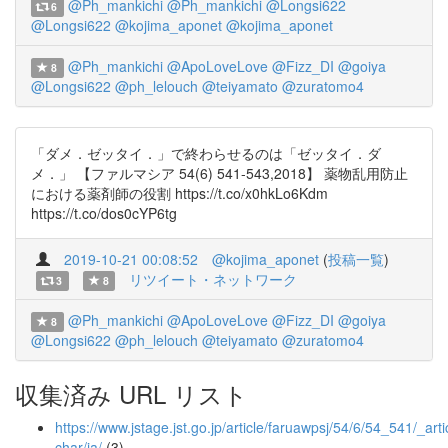
@Ph_mankichi
@Ph_mankichi
@Longsi622
6
@Longsi622
@kojima_aponet
@kojima_aponet
@Ph_mankichi
@ApoLoveLove
@Fizz_DI
@goiya
8
@Longsi622
@ph_lelouch
@teiyamato
@zuratomo4
「ダメ．ゼッタイ．」で終わらせるのは「ゼッタイ．ダ
メ．」 【ファルマシア 54(6) 541-543,2018】 薬物乱用防止
における薬剤師の役割 https://t.co/x0hkLo6Kdm
https://t.co/dos0cYP6tg
2019-10-21 00:08:52
@kojima_aponet
(
投稿一覧
)
リツイート・ネットワーク
3
8
@Ph_mankichi
@ApoLoveLove
@Fizz_DI
@goiya
8
@Longsi622
@ph_lelouch
@teiyamato
@zuratomo4
収集済み URL リスト
https://www.jstage.jst.go.jp/article/faruawpsj/54/6/54_541/_artic
char/ja/
(3)