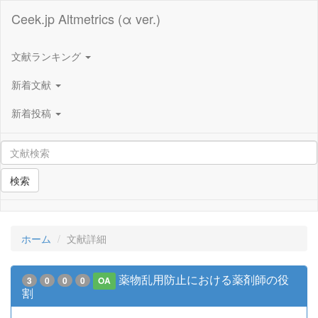
Ceek.jp Altmetrics (α ver.)
文献ランキング
新着文献
新着投稿
検索
ホーム
文献詳細
薬物乱用防止における薬剤師の役
3
0
0
0
OA
割