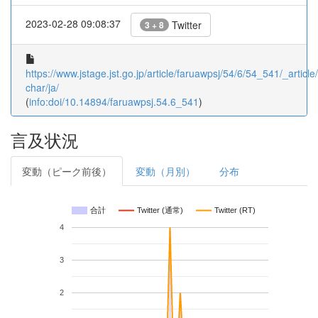
2023-02-28 09:08:37
Twitter
3 + 8
https://www.jstage.jst.go.jp/article/faruawpsj/54/6/54_541/_article/
char/ja/
(
info:doi/10.14894/faruawpsj.54.6_541
)
言及状況
変動（ピーク前後）
変動（月別）
分布
合計
Twitter (通常)
Twitter (RT)
4
3
2