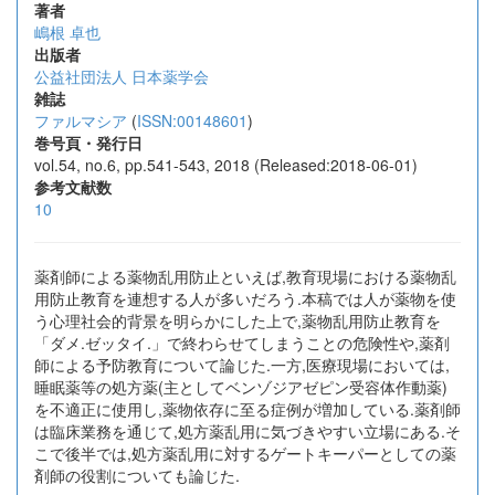
著者
嶋根 卓也
出版者
公益社団法人 日本薬学会
雑誌
ファルマシア
(
ISSN:00148601
)
巻号頁・発行日
vol.54, no.6, pp.541-543, 2018 (Released:2018-06-01)
参考文献数
10
薬剤師による薬物乱用防止といえば,教育現場における薬物乱
用防止教育を連想する人が多いだろう.本稿では人が薬物を使
う心理社会的背景を明らかにした上で,薬物乱用防止教育を
「ダメ.ゼッタイ.」で終わらせてしまうことの危険性や,薬剤
師による予防教育について論じた.一方,医療現場においては,
睡眠薬等の処方薬(主としてベンゾジアゼピン受容体作動薬)
を不適正に使用し,薬物依存に至る症例が増加している.薬剤師
は臨床業務を通じて,処方薬乱用に気づきやすい立場にある.そ
こで後半では,処方薬乱用に対するゲートキーパーとしての薬
剤師の役割についても論じた.