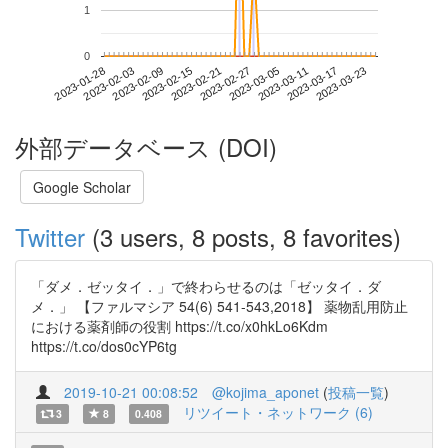
1
0
2023-03-17
2023-01-28
2023-02-15
2023-03-05
2023-03-23
2023-02-03
2023-02-21
2023-03-11
2023-02-09
2023-02-27
外部データベース (DOI)
Google Scholar
Twitter
(3 users, 8 posts, 8 favorites)
「ダメ．ゼッタイ．」で終わらせるのは「ゼッタイ．ダ
メ．」 【ファルマシア 54(6) 541-543,2018】 薬物乱用防止
における薬剤師の役割 https://t.co/x0hkLo6Kdm
https://t.co/dos0cYP6tg
2019-10-21 00:08:52
@kojima_aponet
(
投稿一覧
)
リツイート・ネットワーク (6)
3
8
0.408