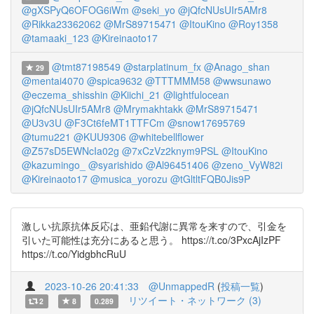
@gXSPyQ6OFOG6iWm
@seki_yo
@jQfcNUsUIr5AMr8
@Rikka23362062
@MrS89715471
@ItouKino
@Roy1358
@tamaaki_123
@Kireinaoto17
@tmt87198549
@starplatinum_fx
@Anago_shan
29
@mentai4070
@spica9632
@TTTMMM58
@wwsunawo
@eczema_shisshin
@Kiichi_21
@lightfulocean
@jQfcNUsUIr5AMr8
@Mrymakhtakk
@MrS89715471
@U3v3U
@F3Ct6feMT1TTFCm
@snow17695769
@tumu221
@KUU9306
@whitebellflower
@Z57sD5EWNcIa02g
@7xCzVz2knym9PSL
@ItouKino
@kazumingo_
@syarishido
@Al96451406
@zeno_VyW82i
@Kireinaoto17
@musica_yorozu
@tGltltFQB0Jis9P
激しい抗原抗体反応は、亜鉛代謝に異常を来すので、引金を
引いた可能性は充分にあると思う。 https://t.co/3PxcAjIzPF
https://t.co/YidgbhcRuU
2023-10-26 20:41:33
@UnmappedR
(
投稿一覧
)
リツイート・ネットワーク (3)
2
8
0.289