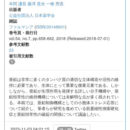
本間 謙吾
藤澤 貴央
一條 秀憲
出版者
公益社団法人 日本薬学会
雑誌
ファルマシア
(
ISSN:00148601
)
巻号頁・発行日
vol.54, no.7, pp.658-662, 2018 (Released:2018-07-01)
参考文献数
23
被引用文献数
1
亜鉛は非常に多くのタンパク質の適切な立体構造や活性の維
持に必要であり、生体にとって重要な微量元素である。しか
しながら、亜鉛が生理作用を発揮する詳しい分子機構や、亜
鉛恒常性の維持機構については未解明な点が多く残されてい
る。本稿では、亜鉛制御機構としての小胞体ストレス応答に
ついて紹介し、筆者らが研究を進めている筋萎縮性側索硬化
症と亜鉛恒常性の破綻の関係について議論したい。
2023-11-03 04:01:15
Twitter
16 + 38