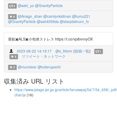
@seki_yo
@GravityParticle
3
@Anago_shan
@carolynkidman
@tumu221
6
@GravityParticle
@ss0405ttda
@starplatinum_fx
亜鉛✖️ALS✖️小包体ストレス https://t.co/vpibvnxyOX
2023-08-22 14:19:17
@s_lhbmr
(
投稿一覧
)
1
リツイート・ネットワーク
4
@muroteer
@tuiterupechi
2
収集済み URL リスト
https://www.jstage.jst.go.jp/article/faruawpsj/54/7/54_658/_pdf/
char/ja
(16)