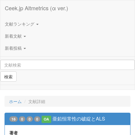
Ceek.jp Altmetrics (α ver.)
文献ランキング
新着文献
新着投稿
検索
ホーム
文献詳細
亜鉛恒常性の破綻とALS
16
0
0
0
OA
著者