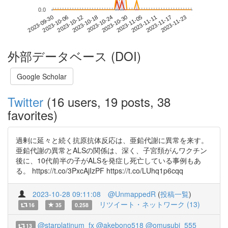
0.0
2023-11-17
2023-09-30
2023-10-18
2023-11-05
2023-11-23
2023-10-06
2023-10-24
2023-11-11
2023-10-12
2023-10-30
外部データベース (DOI)
Google Scholar
Twitter
(16 users, 19 posts, 38
favorites)
過剰に延々と続く抗原抗体反応は、亜鉛代謝に異常を来す。
亜鉛代謝の異常とALSの関係は、深く、子宮頚がんワクチン
後に、10代前半の子がALSを発症し死亡している事例もあ
る。 https://t.co/3PxcAjIzPF https://t.co/LUhq1p6cqq
2023-10-28 09:11:08
@UnmappedR
(
投稿一覧
)
リツイート・ネットワーク (13)
16
35
0.258
@starplatinum_fx
@akebono518
@omusubi_555
13