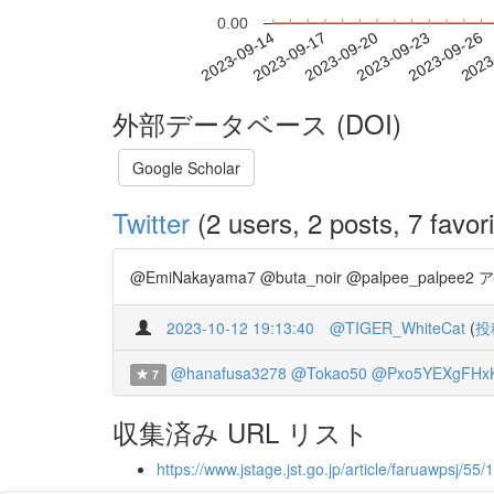
0.00
2023-09-20
2023-09-23
2023-09-26
2023
2023-09-14
2023-09-17
外部データベース (DOI)
Google Scholar
Twitter
(2 users, 2 posts, 7 favori
@EmiNakayama7 @buta_noir @palpee_
2023-10-12 19:13:40
@TIGER_WhiteCat
(
投
@hanafusa3278
@Tokao50
@Pxo5YEXgFHx
7
収集済み URL リスト
https://www.jstage.jst.go.jp/article/faruawpsj/55