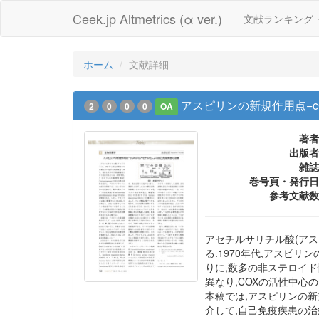
Ceek.jp Altmetrics (α ver.)
文献ランキング
ホーム
文献詳細
アスピリンの新規作用点−
2
0
0
0
OA
著者
出版者
雑誌
巻号頁・発行日
参考文献数
アセチルサリチル酸(アス
る.1970年代,アスピリ
りに,数多の非ステロイド性抗炎症
異なり,COXの活性中
本稿では,アスピリンの新規標的
介して,自己免疫疾患の治