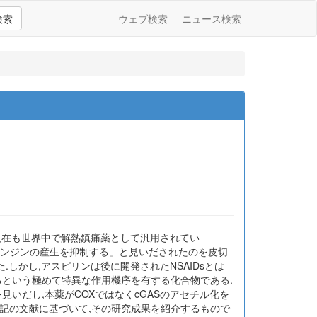
検索
ウェブ検索
ニュース検索
,現在も世界中で解熱鎮痛薬として汎用されてい
ロスタグランジンの産生を抑制する」と見いだされたのを皮切
)が開発された.しかし,アスピリンは後に開発されたNSAIDsとは
るという極めて特異な作用機序を有する化合物である.
GAS)を見いだし,本薬がCOXではなくcGASのアセチル化を
下記の文献に基づいて,その研究成果を紹介するもので