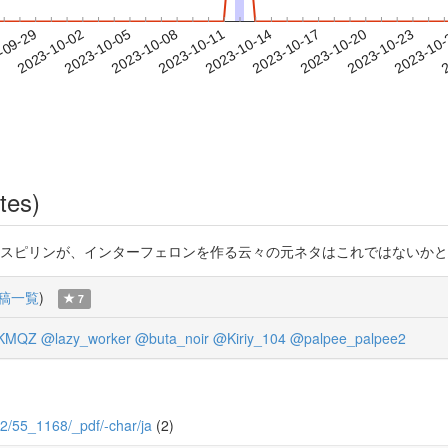
2023-10-20
2023-10-23
2023-10
-09-29
2
2023-10-02
2023-10-05
2023-10-08
2023-10-11
2023-10-14
2023-10-17
tes)
palpee2 アスピリンが、インターフェロンを作る云々の元ネタはこれではないかと思います。
稿一覧
)
7
KMQZ
@lazy_worker
@buta_noir
@Kiriy_104
@palpee_palpee2
/12/55_1168/_pdf/-char/ja
(2)