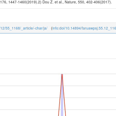
, 176, 1447-1460(2019).2) Dou Z. et al., Nature, 550, 402-406(2017).
5/12/55_1168/_article/-char/ja/
(
info:doi/10.14894/faruawpsj.55.12_11