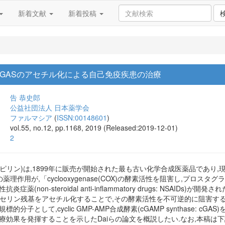
新着文献
新着投稿
cGASのアセチル化による自己免疫疾患の治療
告 恭史郎
公益社団法人 日本薬学会
ファルマシア
(
ISSN:00148601
)
vol.55, no.12, pp.1168, 2019 (Released:2019-12-01)
2
ピリン)は,1899年に販売が開始された最も古い化学合成医薬品であり
ンの薬理作用が,「cyclooxygenase(COX)の酵素活性を阻害し,プ
薬(non-steroidal anti-inflammatory drugs: NSAIDs
心のセリン残基をアセチル化することで,その酵素活性を不可逆的に阻害す
分子として,cyclic GMP-AMP合成酵素(cGAMP synthase: c
療効果を発揮することを示したDaiらの論文を概説したい.なお,本稿は