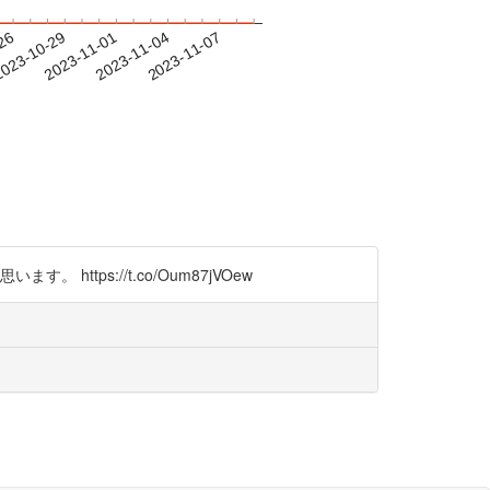
-26
023-10-29
2023-11-01
2023-11-04
2023-11-07
 https://t.co/Oum87jVOew