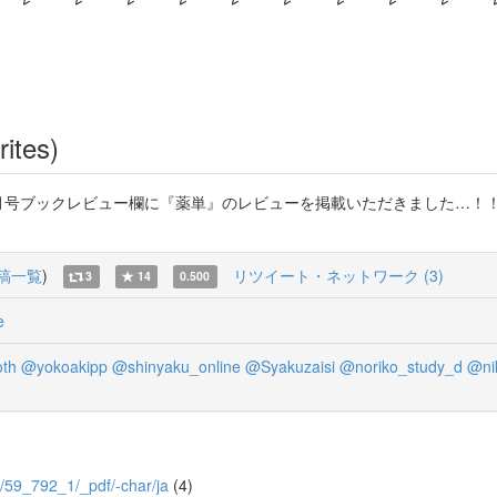
rites)
号ブックレビュー欄に『薬単』のレビューを掲載いただきました…！！ ブ
稿一覧
)
リツイート・ネットワーク (3)
3
14
0.500
e
oth
@yokoakipp
@shinyaku_online
@Syakuzaisi
@noriko_study_d
@ni
/8/59_792_1/_pdf/-char/ja
(4)