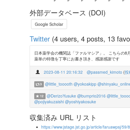
外部データベース (DOI)
Google Scholar
Twitter
(4 users, 4 posts, 13 favo
日本薬学会の機関誌「ファルマシア」。 こちらの8月
薬単の特徴を丁寧にお書き頂き、感謝感謝です
2023-08-11 20:16:32
@passmed_kimoto
(
投
@little_tooooth
@yokoakipp
@shinyaku_onlin
3
@DerizoYusuke
@bumprio2016
@little_tooo
12
@pojiyakuzaishi
@yoshiyakosuke
収集済み URL リスト
https://www.jstage.jst.go.jp/article/faruawpsj/59