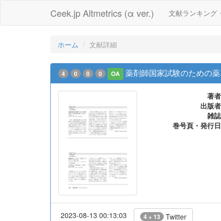
Ceek.jp Altmetrics (α ver.)
文献ランキング
ホーム
文献詳細
薬剤師国家試験のための薬
4
0
0
0
OA
著者
出版者
雑誌
巻号頁・発行日
2023-08-13 00:13:03
Twitter
4 + 13