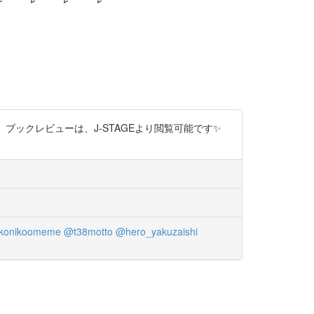
ックレビューは、J-STAGEより閲覧可能です✨
konikoomeme
@t38motto
@hero_yakuzaishi