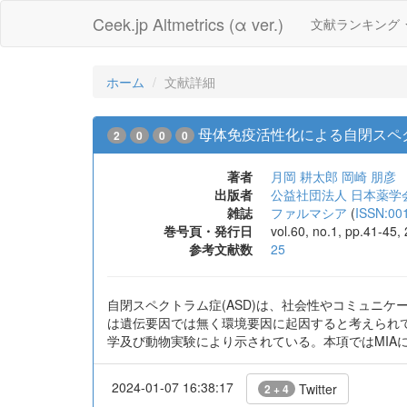
Ceek.jp Altmetrics (α ver.)
文献ランキング
ホーム
文献詳細
母体免疫活性化による自閉スペ
2
0
0
0
著者
月岡 耕太郎
岡崎 朋彦
出版者
公益社団法人 日本薬学
雑誌
ファルマシア
(
ISSN:00
巻号頁・発行日
vol.60, no.1, pp.41-45
参考文献数
25
自閉スペクトラム症(ASD)は、社会性やコミュニ
は遺伝要因では無く環境要因に起因すると考えられて
学及び動物実験により示されている。本項ではMIA
2024-01-07 16:38:17
Twitter
2 + 4