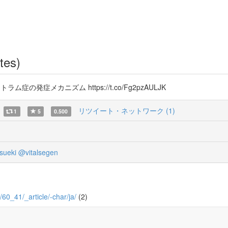
tes)
ラム症の発症メカニズム https://t.co/Fg2pzAULJK
リツイート・ネットワーク (1)
1
5
0.500
sueki
@vitalsegen
/60_41/_article/-char/ja/
(2)