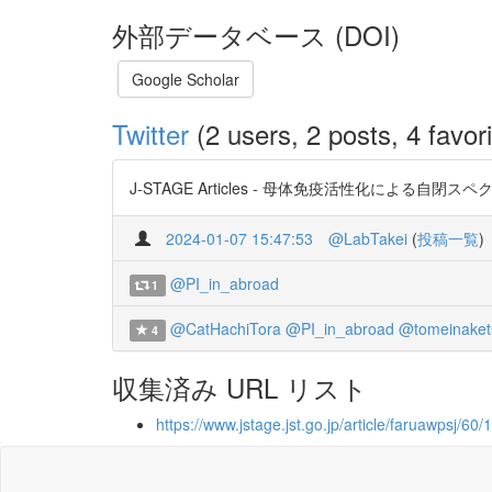
外部データベース (DOI)
Google Scholar
Twitter
(2 users, 2 posts, 4 favori
J-STAGE Articles - 母体免疫活性化による自閉スペクト
2024-01-07 15:47:53
@LabTakei
(
投稿一覧
)
@PI_in_abroad
1
@CatHachiTora
@PI_in_abroad
@tomeinaket
4
収集済み URL リスト
https://www.jstage.jst.go.jp/article/faruawpsj/60/1