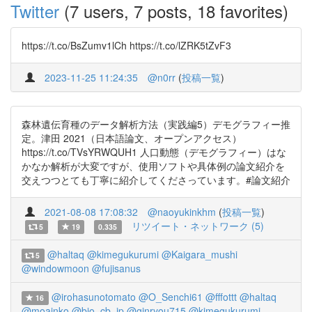
Twitter
(7 users, 7 posts, 18 favorites)
https://t.co/BsZumv1lCh https://t.co/lZRK5tZvF3
2023-11-25 11:24:35
@n0rr
(
投稿一覧
)
森林遺伝育種のデータ解析方法（実践編5）デモグラフィー推
定。津田 2021（日本語論文、オープンアクセス）
https://t.co/TVsYRWQUH1 人口動態（デモグラフィー）はな
かなか解析が大変ですが、使用ソフトや具体例の論文紹介を
交えつつとても丁寧に紹介してくださっています。#論文紹介
2021-08-08 17:08:32
@naoyukinkhm
(
投稿一覧
)
リツイート・ネットワーク (5)
5
19
0.335
@haltaq
@kimegukurumi
@Kaigara_mushi
5
@windowmoon
@fujisanus
@irohasunotomato
@O_Senchi61
@fffottt
@haltaq
16
@moainko
@bio_cb_jp
@ginryou715
@kimegukurumi