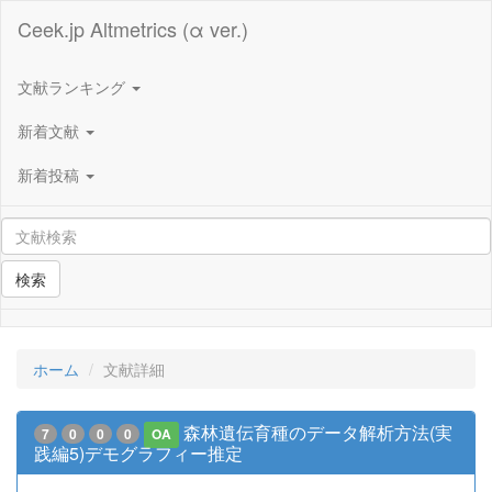
Ceek.jp Altmetrics (α ver.)
文献ランキング
新着文献
新着投稿
検索
ホーム
文献詳細
森林遺伝育種のデータ解析方法(実
7
0
0
0
OA
践編5)デモグラフィー推定