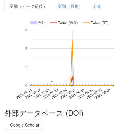
変動（ピーク前後）
変動（月別）
分布
合計
Twitter (通常)
Twitter (RT)
6
4
2
*
*
0
2021-08-28
2021-07-11
2021-07-29
2021-08-16
2021-09-03
2021-07-17
2021-08-04
2021-08-22
2021-07-23
2021-08-10
外部データベース (DOI)
Google Scholar