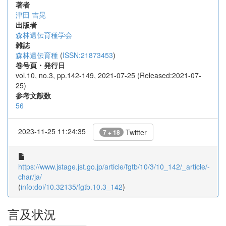
著者
津田 吉晃
出版者
森林遺伝育種学会
雑誌
森林遺伝育種
(
ISSN:21873453
)
巻号頁・発行日
vol.10, no.3, pp.142-149, 2021-07-25 (Released:2021-07-
25)
参考文献数
56
2023-11-25 11:24:35
Twitter
7 + 18
https://www.jstage.jst.go.jp/article/fgtb/10/3/10_142/_article/-
char/ja/
(
info:doi/10.32135/fgtb.10.3_142
)
言及状況