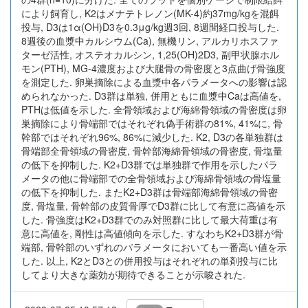
により飼育し, K2はメナテトレノン(MK-4)約37mg/kgを混餌
投与, D3は1α(OH)D3を0.3μg/kg週3回, 8週間経口投与した.
8週後の血漿中カルシウム(Ca), 無機リン, アルカリホスファ
ターゼ活性, オステオカルシン, 1,25(OH)2D3, 副甲状腺ホル
モン(PTH), MG-4濃度および大腿骨の骨密度と3点曲げ骨強度
を測定した. 卵巣摘除による血漿中各パラメータへの影響は認
められなかった. D3群は単独, 併用ともに血漿中Caは高値を,
PTHは低値を示した. 全骨領域および海綿骨領域の骨密度は卵
巣摘除により骨端部ではそれぞれ偽手術群の81%, 41%に, 骨
幹部ではそれぞれ96%, 86%に減少した. K2, D3の各単独群は
骨端部全骨領域の骨密度, 骨幹部海綿骨領域の骨密度, 骨塩量
の低下を抑制した. K2+D3群では単独群で作用を示したパラ
メータの他に骨端部での全骨領域および海綿骨領域の骨塩量
の低下を抑制した. またK2+D3群は骨端部海綿骨領域の骨密
度, 骨塩量, 骨幹部の皮質骨厚でD3群に比して有意に高値を示
した. 骨強度はK2+D3群でのみ対照群に比して最大荷重は有
意に高値を, 剛性は高値傾向を示した. すなわちK2+D3群が骨
端部, 骨幹部のいずれのパラメータにおいても一番高い値を示
した. 以上, K2とD3との併用投与はそれぞれの単剤投与に比
してより大きな薬効が期待できることが示唆された.