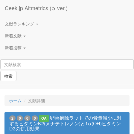
Ceek.jp Altmetrics (α ver.)
文献ランキング
新着文献
新着投稿
検索
ホーム
文献詳細
卵巣摘除ラットでの骨量減少に対
2
0
0
0
OA
するビタミンK2(メナテトレノン)と1α(OH)ビタミン
D3の併用効果