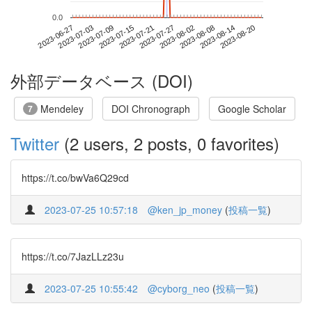
0.0
2023-08-14
2023-06-27
2023-07-15
2023-08-02
2023-08-20
2023-07-03
2023-07-21
2023-08-08
2023-07-09
2023-07-27
外部データベース (DOI)
Mendeley
DOI Chronograph
Google Scholar
7
Twitter
(2 users, 2 posts, 0 favorites)
https://t.co/bwVa6Q29cd
2023-07-25 10:57:18
@ken_jp_money
(
投稿一覧
)
https://t.co/7JazLLz23u
2023-07-25 10:55:42
@cyborg_neo
(
投稿一覧
)