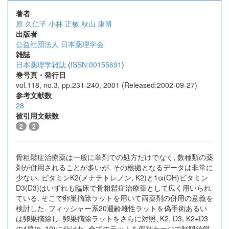
著者
原 久仁子
小林 正敏
秋山 康博
出版者
公益社団法人 日本薬理学会
雑誌
日本薬理学雑誌
(
ISSN:00155691
)
巻号頁・発行日
vol.118, no.3, pp.231-240, 2001 (Released:2002-09-27)
参考文献数
28
被引用文献数
2
2
骨粗鬆症治療薬は一般に単剤での処方だけでなく, 数種類の薬
剤が併用されることが多いが, その根拠となるデータは非常に
少ない. ビタミンK2(メナテトレノン, K2)と1α(OH)ビタミン
D3(D3)はいずれも臨床で骨粗鬆症治療薬として広く用いられ
ている. そこで卵巣摘除ラットを用いて両薬剤の併用の意義を
検討した. フィッシャー系20週齢雌性ラットを偽手術あるい
は卵巣摘除し, 卵巣摘除ラットをさらに対照, K2, D3, K2+D3
の4群(n=10)に分けた. 全てのラットを個別ケージで制限給餌