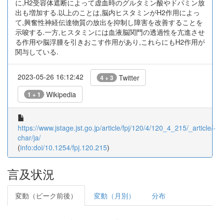
に,H2受容体遮断によって虚血時のグルタミン酸やドパミン放
出も増加する.以上のことは,脳内ヒスタミンがH2作用によっ
て,興奮性神経伝達物質の放出を抑制し障害を改善することを
示唆する.一方,ヒスタミンには血液脳関門の透過性を亢進させ
る作用や脳浮腫を引きおこす作用があり,これらにもH2作用が
関与している.
2023-05-26 16:12:42
Twitter
4 + 3
Wikipedia
1 + 1
https://www.jstage.jst.go.jp/article/fpj/120/4/120_4_215/_article/-
char/ja/
(
info:doi/10.1254/fpj.120.215
)
言及状況
変動（ピーク前後）
変動（月別）
分布