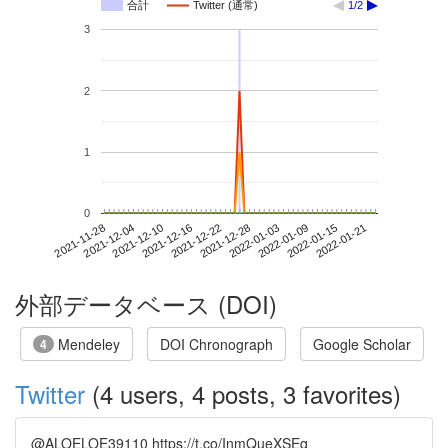
合計
Twitter (通常)
1/2
3
2
1
0
2022-01-15
2021-11-28
2021-12-16
2022-01-03
2022-01-21
2021-12-04
2021-12-22
2022-01-09
2021-12-10
2021-12-28
外部データベース (DOI)
Mendeley
DOI Chronograph
Google Scholar
4
Twitter
(4 users, 4 posts, 3 favorites)
@ALOELOE39110 https://t.co/InmQueXSEq