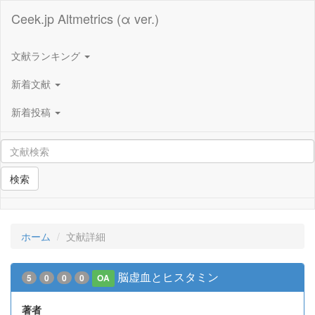
Ceek.jp Altmetrics (α ver.)
文献ランキング
新着文献
新着投稿
検索
ホーム
文献詳細
脳虚血とヒスタミン
5
0
0
0
OA
著者