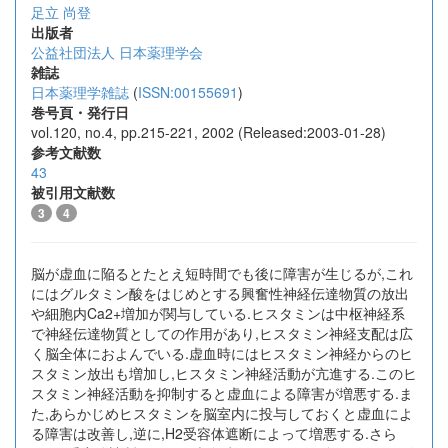
足立 尚登
出版者
公益社団法人 日本薬理学会
雑誌
日本薬理学雑誌
(
ISSN:00155691
)
巻号頁・発行日
vol.120, no.4, pp.215-221, 2002 (Released:2003-01-28)
参考文献数
43
被引用文献数
3
4
脳が虚血に陥るとたとえ短時間でも後に障害が生じるが,これ
にはグルタミン酸をはじめとする興奮性神経伝達物質の放出
や細胞内Ca2+増加が関与している.ヒスタミンは中枢神経系
で神経伝達物質としての作用があり,ヒスタミン神経支配は広
く脳全体におよんでいる.虚血時にはヒスタミン神経からのヒ
スタミン放出も増加し,ヒスタミン神経活動が亢進する.このヒ
スタミン神経活動を抑制すると虚血による障害が増悪する.ま
た,あらかじめヒスタミンを脳室内に投与しておくと虚血によ
る障害は改善し,逆に,H2受容体遮断によって増悪する.さら