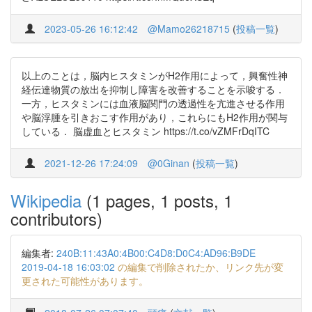
2023-05-26 16:12:42
@Mamo26218715
(
投稿一覧
)
以上のことは，脳内ヒスタミンがH2作用によって，興奮性神
経伝達物質の放出を抑制し障害を改善することを示唆する．
一方，ヒスタミンには血液脳関門の透過性を亢進させる作用
や脳浮腫を引きおこす作用があり，これらにもH2作用が関与
している． 脳虚血とヒスタミン https://t.co/vZMFrDqITC
2021-12-26 17:24:09
@0Ginan
(
投稿一覧
)
Wikipedia
(1 pages, 1 posts, 1
contributors)
編集者:
240B:11:43A0:4B00:C4D8:D0C4:AD96:B9DE
2019-04-18 16:03:02
の編集で削除されたか、リンク先が変
更された可能性があります。