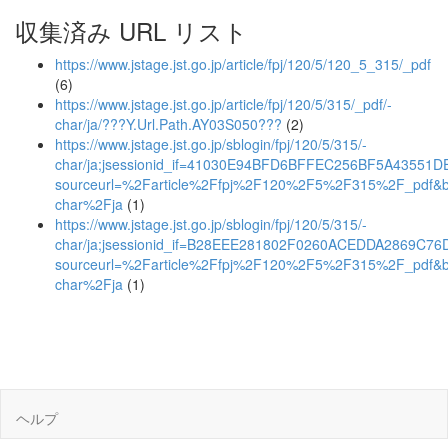
収集済み URL リスト
https://www.jstage.jst.go.jp/article/fpj/120/5/120_5_315/_pdf
(6)
https://www.jstage.jst.go.jp/article/fpj/120/5/315/_pdf/-
char/ja/???Y.Url.Path.AY03S050???
(2)
https://www.jstage.jst.go.jp/sblogin/fpj/120/5/315/-
char/ja;jsessionid_if=41030E94BFD6BFFEC256BF5A43551D
sourceurl=%2Farticle%2Ffpj%2F120%2F5%2F315%2F_pdf&
char%2Fja
(1)
https://www.jstage.jst.go.jp/sblogin/fpj/120/5/315/-
char/ja;jsessionid_if=B28EEE281802F0260ACEDDA2869C76
sourceurl=%2Farticle%2Ffpj%2F120%2F5%2F315%2F_pdf&
char%2Fja
(1)
ヘルプ