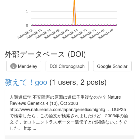
1
0
2010-04-01
2010-02-12
2010-03-02
2010-03-20
2010-04-07
2010-02-18
2010-03-08
2010-03-26
2010-02-24
2010-03-14
外部データベース (DOI)
Mendeley
DOI Chronograph
Google Scholar
8
教えて！goo
(1 users, 2 posts)
人類遺伝学:不安障害の原因は遺伝子重複なのか？ Nature
Reviews Genetics 4 (10), Oct 2003
http://www.natureasia.com/japan/genetics/highlig … DUP25
で検索したら，この論文が検索されましたけど，2003年の論
文で，セロトニントラスポーター遺伝子とは関係ないようで
した。 http ...