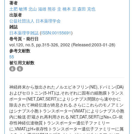
著者
土肥 敏博
北山 滋雄
熊谷 圭
橋本 亘
森田 克也
出版者
公益社団法人 日本薬理学会
雑誌
日本薬理学雑誌
(
ISSN:00155691
)
巻号頁・発行日
vol.120, no.5, pp.315-326, 2002 (Released:2003-01-28)
参考文献数
55
被引用文献数
6
6
神経終末から放出されたノルエピネフリン(NE),ドパミン(DA)
およびセロトニン(5-HT)は,それぞれに固有の細胞膜トランス
ポーター(NET,DAT,SERT)によりシナプス間隙から速やかに
除去されて神経伝達が終息される.さらにこれらのモノアミン
はシナプス小胞トランスポーター(VMAT)によりシナプス小胞
内に輸送·貯蔵され再利用される.NET,DAT,SERTはNa+,Cl−依
存性神経伝達物質トランスポーター遺伝子ファミリー
に,VMATはH+依存性トランスポーター遺伝子ファミリーに属