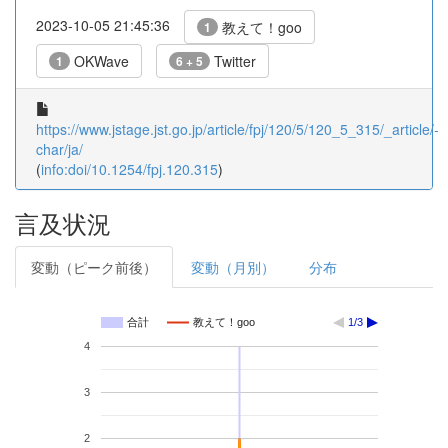
2023-10-05 21:45:36
教えて！goo
1
OKWave
Twitter
1
6 + 5
https://www.jstage.jst.go.jp/article/fpj/120/5/120_5_315/_article/-
char/ja/
(
info:doi/10.1254/fpj.120.315
)
言及状況
変動（ピーク前後）
変動（月別）
分布
合計
教えて！goo
1/3
4
3
2