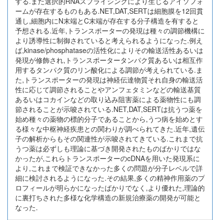
する.また選択的RNAスプライシングにより生じるアイソフォ
ームが存在するものもある.NET,DAT,SERTは細胞膜を12回貫
通し,細胞内にN末端とC末端が存在する分子構造を有すると
予想される.近年,トランスポーターの発現は種々の調節機構に
より誘導性に制御されていると考えられるようになった.例え
ば,kinase/phosphataseの活性化によりその輸送活性あるいは
発現が修飾され,トランスポータータンパク質あるいは相互作
用するタンパク質のリン酸化による調節が考えられている.ま
た,トランスポーターの発現は神経伝達物質それ自身の輸送活
性に応じて調節されることやアンフェタミンなどの輸送基質
あるいはコカインなどの取り込み阻害薬による薬物性にも調
節されることが示唆されている.NET,DAT,SERTは抗うつ薬を
始め種々の薬物の標的分子であることから,うつ病を始めとす
る様々な中枢神経疾患との関わりが調べられてきた.近年,遺伝
子の解析からもその関連性が示唆されてきている.これまで抗
うつ薬は必ずしも理論に基づき開発されたものばかりではな
かったが,これらトランスポーターのcDNAを用いた発現系に
より,これまで検証できなかった多くの問題が分子レベルで詳
細に検討されるようになった.その結果,多くの精神作用薬のプ
ロフィールが明らかになったばかりでなく,より優れた,理論的
に裏打ちされた多様な化学構造の新規治療薬の開発が可能と
なった.