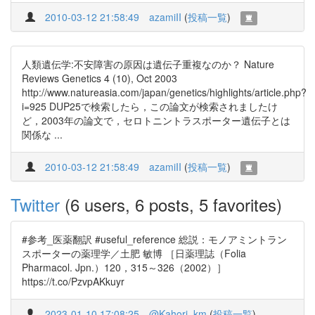
2010-03-12 21:58:49
azamiII
(
投稿一覧
)
人類遺伝学:不安障害の原因は遺伝子重複なのか？ Nature
Reviews Genetics 4 (10), Oct 2003
http://www.natureasia.com/japan/genetics/highlights/article.php?
i=925 DUP25で検索したら，この論文が検索されましたけ
ど，2003年の論文で，セロトニントラスポーター遺伝子とは
関係な ...
2010-03-12 21:58:49
azamiII
(
投稿一覧
)
Twitter
(6 users, 6 posts, 5 favorites)
#参考_医薬翻訳 #useful_reference 総説：モノアミントラン
スポーターの薬理学／土肥 敏博 ［日薬理誌（Folia
Pharmacol. Jpn.）120，315～326（2002）］
https://t.co/PzvpAKkuyr
2023-01-10 17:08:25
@Kahori_km
(
投稿一覧
)