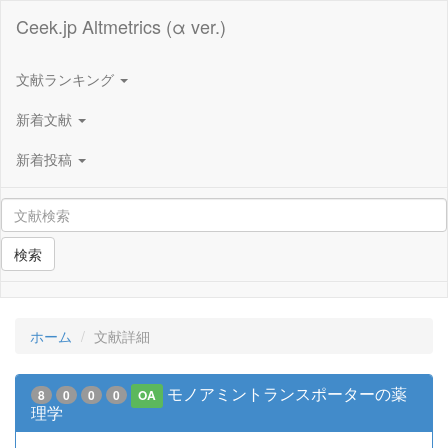
Ceek.jp Altmetrics (α ver.)
文献ランキング
新着文献
新着投稿
検索
ホーム
文献詳細
モノアミントランスポーターの薬
8
0
0
0
OA
理学