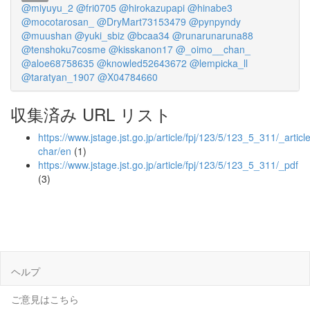
@miyuyu_2
@fri0705
@hirokazupapi
@hinabe3
@mocotarosan_
@DryMart73153479
@pynpyndy
@muushan
@yuki_sbiz
@bcaa34
@runarunaruna88
@tenshoku7cosme
@kisskanon17
@_oimo__chan_
@aloe68758635
@knowled52643672
@lempicka_ll
@taratyan_1907
@X04784660
収集済み URL リスト
https://www.jstage.jst.go.jp/article/fpj/123/5/123_5_311/_article
char/en
(1)
https://www.jstage.jst.go.jp/article/fpj/123/5/123_5_311/_pdf
(3)
ヘルプ
ご意見はこちら