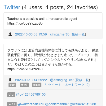
Twitter
(4 users, 4 posts, 24 favorites)
Taurine is a possible anti-atherosclerotic agent
https://t.co/JoeYyzabBb
2022-10-30 08:19:59
@jsgarner65
(
投稿一覧
)
タウリンには 血管内皮機能障害に対しても効果がある。 動脈
硬化予防に働く。胆汁酸分泌とはまた違ったアプローチ。 相
方は心血管対策としてマグネシウムとタウリンは飲んでるけ
ど、 やはりこの二つは良さそうな気がする。
https://t.co/7x32AzhdQ7
2020-09-13 14:29:22
@antiaging_cat
(
投稿一覧
)
リツイート・ネットワーク (2)
2
23
0.000
@Lv123456789100
2
@waitforshakuinu
@genkimannn7
@waka82519280
22