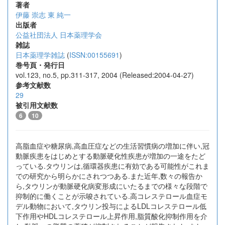
著者
伊藤 崇志
東 純一
出版者
公益社団法人 日本薬理学会
雑誌
日本薬理学雑誌
(
ISSN:00155691
)
巻号頁・発行日
vol.123, no.5, pp.311-317, 2004 (Released:2004-04-27)
参考文献数
29
被引用文献数
6
10
高脂血症や糖尿病,高血圧症などの生活習慣病の増加に伴い,冠
動脈疾患をはじめとする動脈硬化性疾患が増加の一途をたど
っている.タウリンは,循環器疾患に有効である可能性がこれま
での研究から明らかにされつつある.また近年,数々の報告か
ら,タウリンが動脈硬化病変形成にいたるまでの様々な段階で
抑制的に働くことが示唆されている.高コレステロール血症モ
デル動物において,タウリン投与によるLDLコレステロール低
下作用やHDLコレステロール上昇作用,脂質酸化抑制作用を介