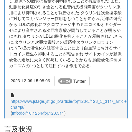
し,動脈への脂質の蓄積が抑制されることが報告された.また,
動脈硬化発症の引き金となる血管内皮機能障害がタウリン服
用により抑制されることが報告された.タウリンは次亜塩素酸
に対してスカベンジャー作用をもつことが知られ,近年の研究
から,LDLの酸化にマクロファージ中のミエロペルオキシダー
ゼにより産生される次亜塩素酸が関与していることが明らか
にされ,タウリンがLDLの酸化を抑えることが示唆された.さら
に,タウリンと次亜塩素酸との反応物タウリンクロラミン
は,NF-κBの活性化を阻害することにより白血球におけるサイ
トカイン産生を抑制することが報告され,サイトカインが動脈
硬化の進展に大きく関与していることからも,動脈硬化抑制メ
カニズムの1つとして注目すべき作用である.
2023-12-09 15:08:06
Twitter
4 + 24
https://www.jstage.jst.go.jp/article/fpj/123/5/123_5_311/_article/-
char/ja/
(
info:doi/10.1254/fpj.123.311
)
言及状況