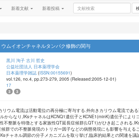
新着文献
新着投稿
リウムイオンチャネルタンパク修飾の関与
黒川 洵子
古川 哲史
公益社団法人 日本薬理学会
日本薬理学雑誌
(
ISSN:00155691
)
vol.126, no.4, pp.273-279, 2005 (Released:2005-12-01)
17
3
3
カリウム電流は活動電位の再分極に寄与する.外向きカリウム電流である遅
ルからなり,IKsチャネルはKCNQ1遺伝子とKCNE1(minK)遺伝子に
性不整脈を特徴とする家族性QT延長症候群(LQT1)がひき起こされる.
症候群での不整脈発現のトリガー因子などの病態発現にも影響を与えること
るIKsチャネル調節の分子メカニズムを取り挙げ,臨床的結果との関連を議