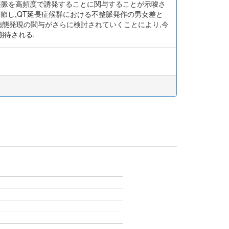
不整脈を高頻度で誘発することに関与することが示唆さ
調節し,QT延長症候群における不整脈発作の男女差と
病態発現の関与がさらに検討されていくことにより,今
待される.