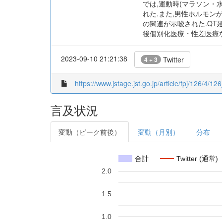
では,運動時(マラソン・
れた.また,男性ホルモン
の関連が示唆された.Q
後個別化医療・性差医療
2023-09-10 21:21:38
Twitter
4 + 3
https://www.jstage.jst.go.jp/article/fpj/126/4/12
言及状況
変動（ピーク前後）
変動（月別）
分布
合計
Twitter (通常)
2.0
1.5
1.0