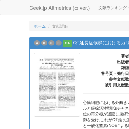
Ceek.jp Altmetrics (α ver.)
文献ランキング
ホーム
文献詳細
QT延長症候群におけるカ
4
0
0
0
OA
著者
出版者
雑誌
巻号頁・発行日
参考文献数
被引用文献数
心筋細胞における外向き
ルと緩徐活性型IKsチャネ
位の再分極が遅延し,致死
御を受け,これがQT延長
と一酸化窒素(NO)によ