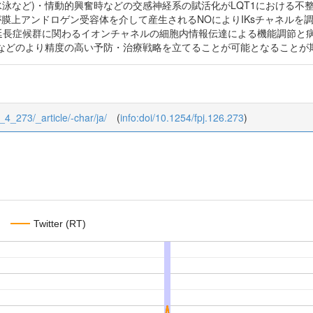
水泳など)・情動的興奮時などの交感神経系の賦活化がLQT1における
が膜上アンドロゲン受容体を介して産生されるNOによりIKsチャネルを
T延長症候群に関わるイオンチャネルの細胞内情報伝達による機能調節と
などのより精度の高い予防・治療戦略を立てることが可能となることが期
6_4_273/_article/-char/ja/
(
info:doi/10.1254/fpj.126.273
)
Twitter (RT)