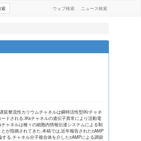
検索
ウェブ検索
ニュース検索
延整流性カリウムチャネルは瞬時活性型IKrチャネ
よりコードされる.IKsチャネルの遺伝子異常により活動電
IKsチャネルは種々の細胞内情報伝達システムによる制
が指摘されてきた.本稿では,近年報告されたcAMP
論する.チャネル分子複合体を介したcAMPによる調節