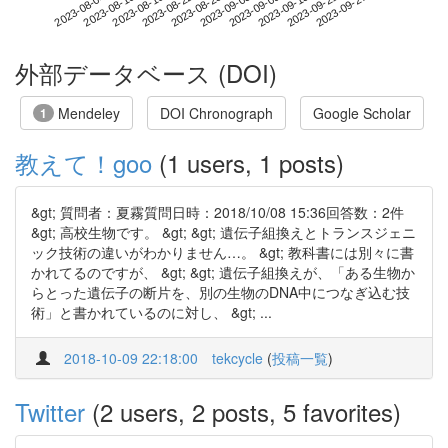
2023-09-21
2023-08-04
2023-08-22
2023-09-09
2023-09-27
2023-08-10
2023-08-28
2023-09-15
2023-08-16
2023-09-03
外部データベース (DOI)
Mendeley
DOI Chronograph
Google Scholar
1
教えて！goo
(1 users, 1 posts)
&gt; 質問者：夏霧質問日時：2018/10/08 15:36回答数：2件
&gt; 高校生物です。 &gt; &gt; 遺伝子組換えとトランスジェニ
ック技術の違いがわかりません…。 &gt; 教科書には別々に書
かれてるのですが、 &gt; &gt; 遺伝子組換えが、「ある生物か
らとった遺伝子の断片を、別の生物のDNA中につなぎ込む技
術」と書かれているのに対し、 &gt; ...
2018-10-09 22:18:00
tekcycle
(
投稿一覧
)
Twitter
(2 users, 2 posts, 5 favorites)