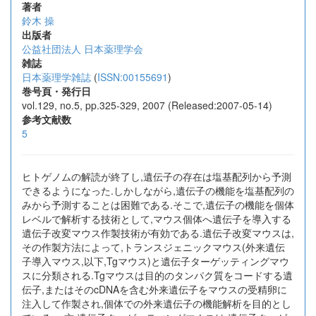
著者
鈴木 操
出版者
公益社団法人 日本薬理学会
雑誌
日本薬理学雑誌
(
ISSN:00155691
)
巻号頁・発行日
vol.129, no.5, pp.325-329, 2007 (Released:2007-05-14)
参考文献数
5
ヒトゲノムの解読が終了し,遺伝子の存在は塩基配列から予測
できるようになった.しかしながら,遺伝子の機能を塩基配列の
みから予測することは困難である.そこで,遺伝子の機能を個体
レベルで解析する技術として,マウス個体へ遺伝子を導入する
遺伝子改変マウス作製技術が有効である.遺伝子改変マウスは,
その作製方法によって,トランスジェニックマウス(外来遺伝
子導入マウス,以下,Tgマウス)と遺伝子ターゲッティングマウ
スに分類される.Tgマウスは目的のタンパク質をコードする遺
伝子,またはそのcDNAを含む外来遺伝子をマウスの受精卵に
注入して作製され,個体での外来遺伝子の機能解析を目的とし