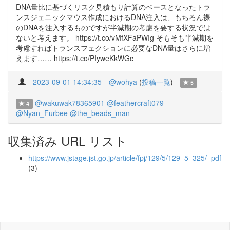
DNA量比に基づくリスク見積もり計算のベースとなったトラ
ンスジェニックマウス作成におけるDNA注入は、もちろん裸
のDNAを注入するものですが半減期の考慮を要する状況では
ないと考えます。 https://t.co/vMfXFaPWIg そもそも半減期を
考慮すればトランスフェクションに必要なDNA量はさらに増
えます…… https://t.co/PIyweKkWGc
2023-09-01 14:34:35
@wohya
(
投稿一覧
)
5
@wakuwak78365901
@feathercraft079
4
@Nyan_Furbee
@the_beads_man
収集済み URL リスト
https://www.jstage.jst.go.jp/article/fpj/129/5/129_5_325/_pdf
(3)