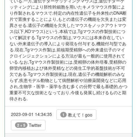
ている.一方,遺伝子ターゲッティングマウスは,遺伝子ターゲ
ッティングにより胚性幹細胞を用いたキメラマウス作製によ
り作製されるマウスで,特定の内在性遺伝子を外来性のDNA断
片で置換することにより,もとの遺伝子の機能を欠失または変
異させる.遺伝子の機能を欠失したマウスをノックアウトマウ
ス(以下,KOマウス)という.本稿では,Tgマウスの作製技術につ
いて解説する.Tgマウスの作製は,マウスには本来存在してい
ない外来遺伝子の導入により発現を付与する,機能付与型であ
る.現在,Tgマウス作製は,前核期受精卵への外来遺伝子のマイ
クロインジェクションによる方法が最も一般的に使用されて
いる.なお,Tgマウス作製技術には,受精卵の体外培養,受精卵の
卵管内移植および体外受精などの発生工学的基盤技術が不可
欠である.Tgマウス作製技術は,現在,遺伝子の機能解析のみな
らず,疾患モデル動物として病態解析や治療薬開発などに応用
され,生物学・医学・薬学を含む多くの分野で最も基礎的,かつ
重要不可欠な技術となっており,今後も発展し続けるものと期
待される.
2023-09-01 14:34:35
教えて！goo
1
Twitter
2 + 5