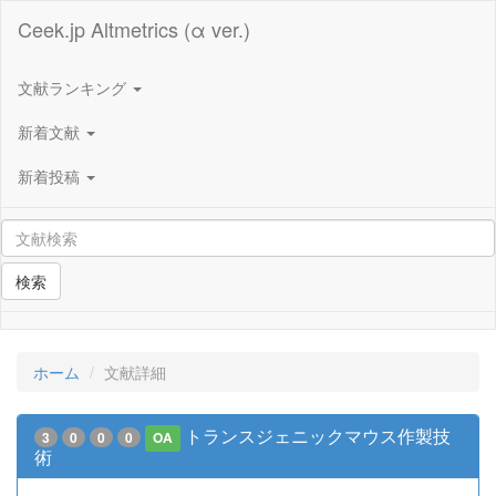
Ceek.jp Altmetrics (α ver.)
文献ランキング
新着文献
新着投稿
検索
ホーム
文献詳細
トランスジェニックマウス作製技
3
0
0
0
OA
術