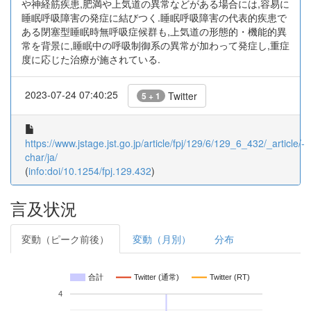
や神経筋疾患,肥満や上気道の異常などがある場合には,容易に
睡眠呼吸障害の発症に結びつく.睡眠呼吸障害の代表的疾患で
ある閉塞型睡眠時無呼吸症候群も,上気道の形態的・機能的異
常を背景に,睡眠中の呼吸制御系の異常が加わって発症し,重症
度に応じた治療が施されている.
2023-07-24 07:40:25
Twitter
5 + 1
https://www.jstage.jst.go.jp/article/fpj/129/6/129_6_432/_article/-
char/ja/
(
info:doi/10.1254/fpj.129.432
)
言及状況
変動（ピーク前後）
変動（月別）
分布
合計
Twitter (通常)
Twitter (RT)
4