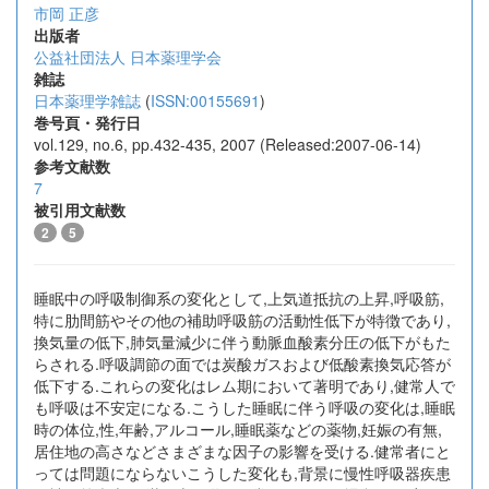
市岡 正彦
出版者
公益社団法人 日本薬理学会
雑誌
日本薬理学雑誌
(
ISSN:00155691
)
巻号頁・発行日
vol.129, no.6, pp.432-435, 2007 (Released:2007-06-14)
参考文献数
7
被引用文献数
2
5
睡眠中の呼吸制御系の変化として,上気道抵抗の上昇,呼吸筋,
特に肋間筋やその他の補助呼吸筋の活動性低下が特徴であり,
換気量の低下,肺気量減少に伴う動脈血酸素分圧の低下がもた
らされる.呼吸調節の面では炭酸ガスおよび低酸素換気応答が
低下する.これらの変化はレム期において著明であり,健常人で
も呼吸は不安定になる.こうした睡眠に伴う呼吸の変化は,睡眠
時の体位,性,年齢,アルコール,睡眠薬などの薬物,妊娠の有無,
居住地の高さなどさまざまな因子の影響を受ける.健常者にと
っては問題にならないこうした変化も,背景に慢性呼吸器疾患