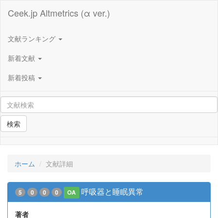
Ceek.jp Altmetrics (α ver.)
文献ランキング
新着文献
新着投稿
検索
ホーム
文献詳細
呼吸器と睡眠異常
5
0
0
0
OA
著者