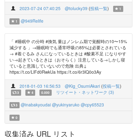
2023-07-24 07:40:25
@tolucky39
(
投稿一覧
)
1
@949Relife
1
「 #睡眠中 の分時 #換気 量はノンレム期で覚醒時の10〜15%
減少する 」→睡眠時でも通常呼吸の85%は必要とされている
→ #着ぐるみ さんになっているときは #酸素不足 になりやす
い→起きているときは（おそらく）注意している→しかし寝
ていると意識していないので危険 出典↓
https://t.co/LlFd0RwkUa https://t.co/6r3lQ0o3Ay
2018-01-03 16:56:53
@Kig_OsumiAkari
(
投稿一覧
)
リツイート・ネットワーク (3)
3
4
0.000
@inabakyoudai
@yukinyaruko
@cpy65523
3
0
収集済み URL リスト