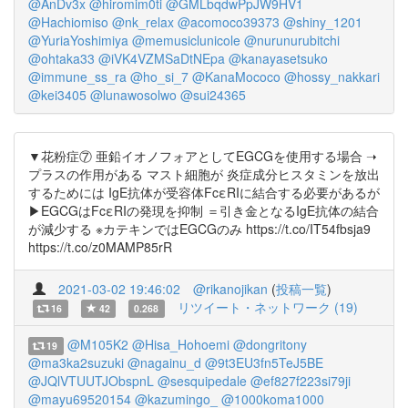
@AnDv3x
@hiromim0ti
@GMLbqdwPpJW9HV1
@Hachiomiso
@nk_relax
@acomoco39373
@shiny_1201
@YuriaYoshimiya
@memusiclunicole
@nurunurubitchi
@ohtaka33
@iVK4VZMSaDtNEpa
@kanayasetsuko
@immune_ss_ra
@ho_si_7
@KanaMococo
@hossy_nakkari
@kei3405
@lunawosolwo
@sui24365
▼花粉症⑦ 亜鉛イオノフォアとしてEGCGを使用する場合 ➝
プラスの作用がある マスト細胞が 炎症成分ヒスタミンを放出
するためには IgE抗体が受容体FcεRIに結合する必要があるが
▶︎EGCGはFcεRIの発現を抑制 ＝引き金となるIgE抗体の結合
が減少する ※カテキンではEGCGのみ https://t.co/IT54fbsja9
https://t.co/z0MAMP85rR
2021-03-02 19:46:02
@rikanojikan
(
投稿一覧
)
リツイート・ネットワーク (19)
16
42
0.268
@M105K2
@Hisa_Hohoemi
@dongritony
19
@ma3ka2suzuki
@nagainu_d
@9t3EU3fn5TeJ5BE
@JQlVTUUTJObspnL
@sesquipedale
@ef827f223si79ji
@mayu69520154
@kazumingo_
@1000koma1000