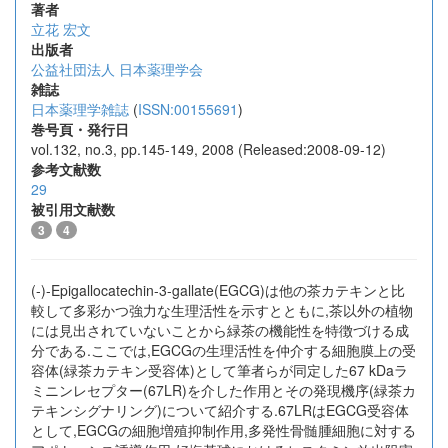
著者
立花 宏文
出版者
公益社団法人 日本薬理学会
雑誌
日本薬理学雑誌
(
ISSN:00155691
)
巻号頁・発行日
vol.132, no.3, pp.145-149, 2008 (Released:2008-09-12)
参考文献数
29
被引用文献数
3
4
(-)-Epigallocatechin-3-gallate(EGCG)は他の茶カテキンと比
較して多彩かつ強力な生理活性を示すとともに,茶以外の植物
には見出されていないことから緑茶の機能性を特徴づける成
分である.ここでは,EGCGの生理活性を仲介する細胞膜上の受
容体(緑茶カテキン受容体)として筆者らが同定した67 kDaラ
ミニンレセプター(67LR)を介した作用とその発現機序(緑茶カ
テキンシグナリング)について紹介する.67LRはEGCG受容体
として,EGCGの細胞増殖抑制作用,多発性骨髄腫細胞に対する