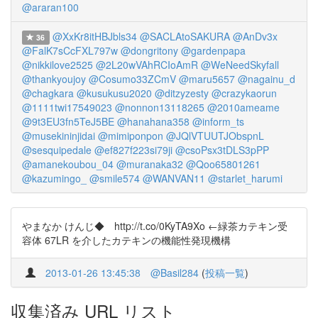
@araran100
@XxKr8itHBJbls34
@SACLAtoSAKURA
@AnDv3x
36
@FalK7sCcFXL797w
@dongritony
@gardenpapa
@nikkilove2525
@2L20wVAhRCIoAmR
@WeNeedSkyfall
@thankyoujoy
@Cosumo33ZCmV
@maru5657
@nagainu_d
@chagkara
@kusukusu2020
@ditzyzesty
@crazykaorun
@1111twi17549023
@nonnon13118265
@2010ameame
@9t3EU3fn5TeJ5BE
@hanahana358
@inform_ts
@musekininjidai
@mimiponpon
@JQlVTUUTJObspnL
@sesquipedale
@ef827f223si79ji
@csoPsx3tDLS3pPP
@amanekoubou_04
@muranaka32
@Qoo65801261
@kazumingo_
@smile574
@WANVAN11
@starlet_harumi
やまなか けんじ◆ http://t.co/0KyTA9Xo ←緑茶カテキン受
容体 67LR を介したカテキンの機能性発現機構
2013-01-26 13:45:38
@Basil284
(
投稿一覧
)
収集済み URL リスト