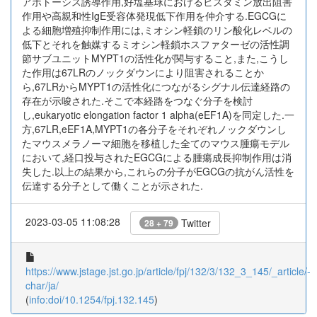
アポトーシス誘導作用,好塩基球におけるヒスタミン放出阻害
作用や高親和性IgE受容体発現低下作用を仲介する.EGCGに
よる細胞増殖抑制作用には,ミオシン軽鎖のリン酸化レベルの
低下とそれを触媒するミオシン軽鎖ホスファターゼの活性調
節サブユニットMYPT1の活性化が関与すること,また,こうし
た作用は67LRのノックダウンにより阻害されることか
ら,67LRからMYPT1の活性化につながるシグナル伝達経路の
存在が示唆された.そこで本経路をつなぐ分子を検討
し,eukaryotic elongation factor 1 alpha(eEF1A)を同定した.一
方,67LR,eEF1A,MYPT1の各分子をそれぞれノックダウンし
たマウスメラノーマ細胞を移植した全てのマウス腫瘍モデル
において,経口投与されたEGCGによる腫瘍成長抑制作用は消
失した.以上の結果から,これらの分子がEGCGの抗がん活性を
伝達する分子として働くことが示された.
2023-03-05 11:08:28
Twitter
28 + 79
https://www.jstage.jst.go.jp/article/fpj/132/3/132_3_145/_article/-
char/ja/
(
info:doi/10.1254/fpj.132.145
)