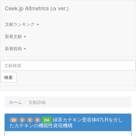
Ceek.jp Altmetrics (α ver.)
文献ランキング
新着文献
新着投稿
検索
ホーム
文献詳細
緑茶カテキン受容体67LRを介し
28
0
0
0
OA
たカテキンの機能性発現機構