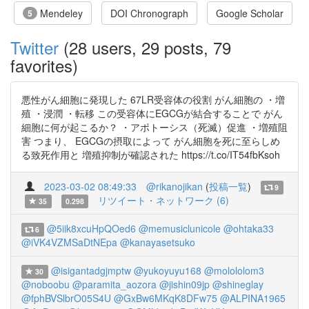
Mendeley
DOI Chronograph
Google Scholar
5
Twitter
(28 users, 29 posts, 79
favorites)
悪性がん細胞に発現した 67LR受容体の役割 がん細胞の ・増
殖 ・浸潤 ・転移 この受容体にEGCGが結合することで がん
細胞に何が起こるか？ ・アポトーシス（死滅）促進 ・増殖阻
害 つまり、 EGCGの摂取によって がん細胞を死に至らしめ
る致死作用と 増殖抑制が確認された https://t.co/IT54fbKsoh
2023-03-02 08:49:33
@rikanojikan
(
投稿一覧
)
9
リツイート・ネットワーク (6)
35
0.298
@5iik8xcuHpQOed6
@memusiclunicole
@ohtaka33
6
@iVK4VZMSaDtNEpa
@kanayasetsuko
@isigantadgjmptw
@yukoyuyu168
@molololom3
30
@noboobu
@paramita_aozora
@jishin09jp
@shineglay
@fphBVSlbrO05S4U
@GxBw6MKqK8DFw75
@ALPINA1965