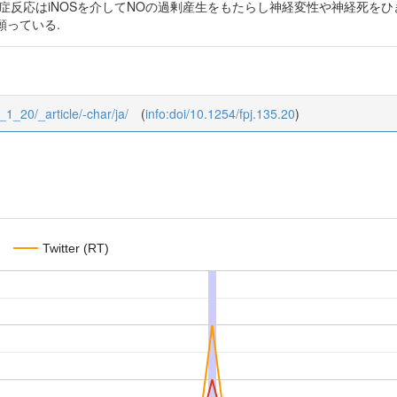
症反応はiNOSを介してNOの過剰産生をもたらし神経変性や神経死をひき
願っている.
5_1_20/_article/-char/ja/
(
info:doi/10.1254/fpj.135.20
)
Twitter (RT)