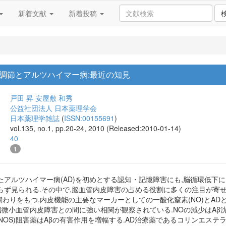
新着文献
新着投稿
調節とアルツハイマー病:最近の知見
戸田 昇
安屋敷 和秀
公益社団法人 日本薬理学会
日本薬理学雑誌
(
ISSN:00155691
)
vol.135, no.1, pp.20-24, 2010 (Released:2010-01-14)
40
1
たアルツハイマー病(AD)を初めとする認知・記憶障害にも,脳循環低下
ず見られる.その中で,脳血管内皮障害の占める役割に多くの注目が寄せられて
加齢が強い関わりをもつ.内皮機能の主要なマーカーとしての一酸化窒素(NO)
β)沈着と脳微小血管内皮障害との間に強い相関が観察されている.NOの減少は
(NOS)阻害薬はAβの有害作用を増幅する.AD治療薬であるコリンエス