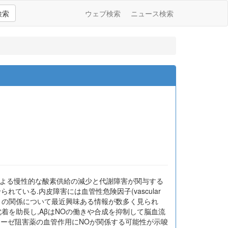
検索
ウェブ検索
ニュース検索
による慢性的な酸素供給の減少と代謝障害が関与する
いる.内皮障害には血管性危険因子(vascular
とADとの関係について最近興味ある情報が数多く見られ
Aβ沈着を助長し,AβはNOの働きや合成を抑制して脳血流
テラーゼ阻害薬の血管作用にNOが関係する可能性が示唆