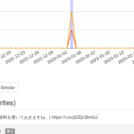
2023-01-10
2023-01-13
2023-01
-12-20
2
2022-12-23
2022-12-26
2022-12-29
2023-01-01
2023-01-04
2023-01-07
 Scholar
rites)
いておきますね。) https://t.co/pDZyLBm5zJ
)
1