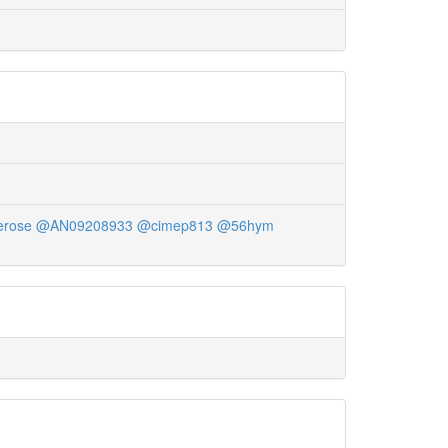
erose
@AN09208933
@cimep813
@56hym