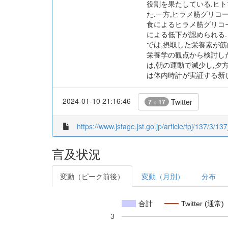
役割を果たしている.ヒ
た.一方,ヒラメ筋グリコ
食によるヒラメ筋グリコー
による低下が認められる.
では,摂取した栄養素が
栄養学の観点から検討し
は,朝の運動で減少し,夕
は体内時計が実証する新
2024-01-10 21:16:46
Twitter
7 + 17
https://www.jstage.jst.go.jp/article/fpj/137/3/13
言及状況
変動（ピーク前後）
変動（月別）
分布
合計
Twitter (通常)
3