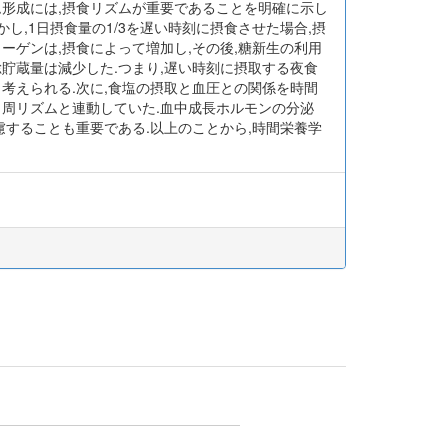
ム形成には,摂食リズムが重要であることを明確に示し
し,1日摂食量の1/3を遅い時刻に摂食させた場合,摂
ーゲンは,摂食によって増加し,その後,糖新生の利用
総貯蔵量は減少した.つまり,遅い時刻に摂取する夜食
考えられる.次に,食塩の摂取と血圧との関係を時間
日周リズムと連動していた.血中成長ホルモンの分泌
慮することも重要である.以上のことから,時間栄養学