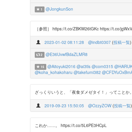
@JongkunSon
1
［参照］ https://t.co/ZBKW26tGKc https://t.co/jgWxV
2023-01-02 08:11:28
@indbt0307
(
投稿一覧
)
@E36UvwfBdaZLMR8
2
@Aitoyuki2016
@ai3tls
@com0315
@HARUK
15
@koha_kohakoharu
@takefumi382
@CFDYuOxBm
ざっくりいうと、「夜食ダメゼタイ！」ってことか。 https:/
2019-09-23 15:50:05
@OzzyZOW
(
投稿一覧
)
これか……。 https://t.co/5L6PE3HCpL