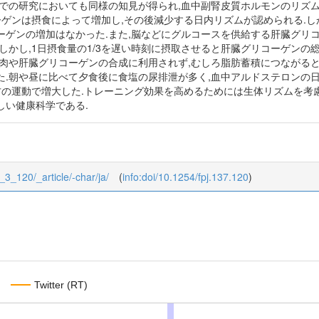
トでの研究においても同様の知見が得られ,血中副腎皮質ホルモンのリズ
ーゲンは摂食によって増加し,その後減少する日内リズムが認められる.しか
ゲンの増加はなかった.また,脳などにグルコースを供給する肝臓グリコ
しかし,1日摂食量の1/3を遅い時刻に摂取させると肝臓グリコーゲンの
筋肉や肝臓グリコーゲンの合成に利用されず,むしろ脂肪蓄積につながると
た.朝や昼に比べて夕食後に食塩の尿排泄が多く,血中アルドステロンの
方の運動で増大した.トレーニング効果を高めるためには生体リズムを考
しい健康科学である.
7_3_120/_article/-char/ja/
(
info:doi/10.1254/fpj.137.120
)
Twitter (RT)