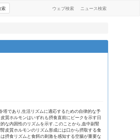
検索
ウェブ検索
ニュース検索
司令塔であり,生活リズムに適応するための自律的な予
腎皮質ホルモンはいずれも摂食直前にピークを示す日
的な内因性のリズムを示す.このことから,血中副腎
副腎皮質ホルモンのリズム形成には口から摂取する食
には摂食リズムと食餌の刺激を感知する空腸が重要な