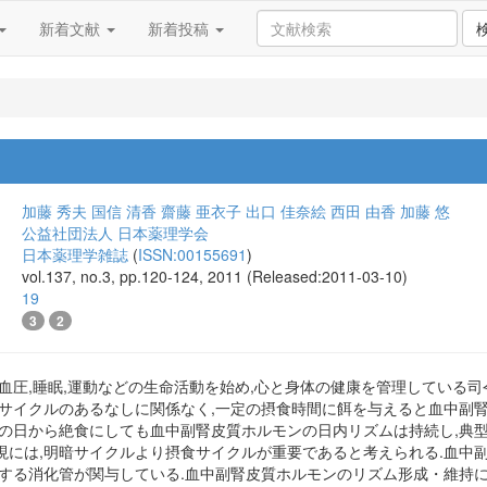
新着文献
新着投稿
加藤 秀夫
国信 清香
齋藤 亜衣子
出口 佳奈絵
西田 由香
加藤 悠
公益社団法人 日本薬理学会
日本薬理学雑誌
(
ISSN:00155691
)
vol.137, no.3, pp.120-124, 2011 (Released:2011-03-10)
19
3
2
血圧,睡眠,運動などの生命活動を始め,心と身体の健康を管理している
暗サイクルのあるなしに関係なく,一定の摂食時間に餌を与えると血中副
次の日から絶食にしても血中副腎皮質ホルモンの日内リズムは持続し,典型
現には,明暗サイクルより摂食サイクルが重要であると考えられる.血中
知する消化管が関与している.血中副腎皮質ホルモンのリズム形成・維持