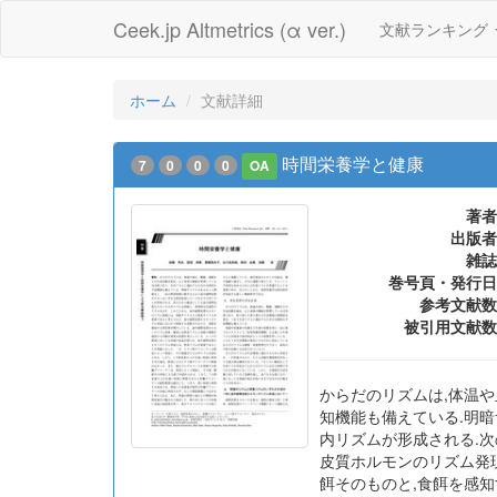
Ceek.jp Altmetrics (α ver.)
文献ランキング
ホーム
文献詳細
時間栄養学と健康
7
0
0
0
OA
著者
出版者
雑誌
巻号頁・発行日
参考文献数
被引用文献数
からだのリズムは,体温や
知機能も備えている.明
内リズムが形成される.
皮質ホルモンのリズム発
餌そのものと,食餌を感