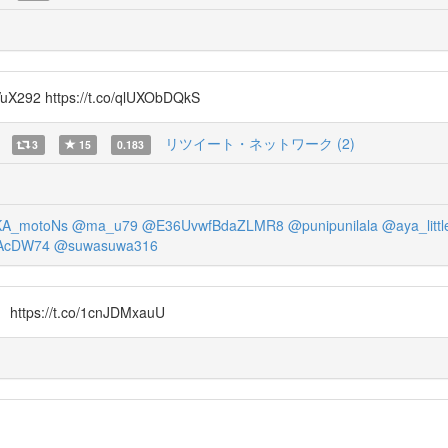
uX292 https://t.co/qlUXObDQkS
リツイート・ネットワーク (2)
3
15
0.183
A_motoNs
@ma_u79
@E36UvwfBdaZLMR8
@punipunilala
@aya_littl
AcDW74
@suwasuwa316
/t.co/1cnJDMxauU