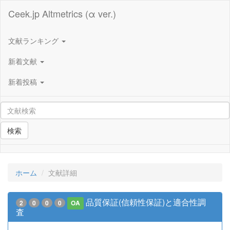
Ceek.jp Altmetrics (α ver.)
文献ランキング
新着文献
新着投稿
検索
ホーム
文献詳細
品質保証(信頼性保証)と適合性調
2
0
0
0
OA
査