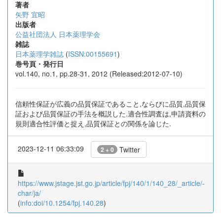
著者
矢野 宜昭
出版者
公益社団法人 日本薬理学会
雑誌
日本薬理学雑誌
(
ISSN:00155691
)
巻号頁・発行日
vol.140, no.1, pp.28-31, 2012 (Released:2012-07-10)
信頼性保証が広義の品質保証であること,ならびに品質,品質保
証および品質保証の手法を概説した.適合性調査は,申請資料の
規則適合性評価と捉え,品質保証との関係を論じた.
2023-12-11 06:33:09
Twitter
2 + 0
https://www.jstage.jst.go.jp/article/fpj/140/1/140_28/_article/-
char/ja/
(
info:doi/10.1254/fpj.140.28
)