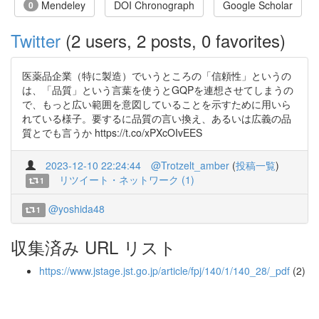
Mendeley
DOI Chronograph
Google Scholar
0
Twitter
(2 users, 2 posts, 0 favorites)
医薬品企業（特に製造）でいうところの「信頼性」というの
は、「品質」という言葉を使うとGQPを連想させてしまうの
で、もっと広い範囲を意図していることを示すために用いら
れている様子。要するに品質の言い換え、あるいは広義の品
質とでも言うか https://t.co/xPXcOIvEES
2023-12-10 22:24:44
@Trotzelt_amber
(
投稿一覧
)
リツイート・ネットワーク (1)
1
@yoshida48
1
収集済み URL リスト
https://www.jstage.jst.go.jp/article/fpj/140/1/140_28/_pdf
(2)