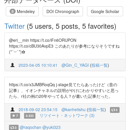
Mendeley
DOI Chronograph
Google Scholar
0
Twitter
(5 users, 5 posts, 5 favorites)
@eri__min https://t.co/iFn6ORUPON
https://t.co/cBU30AvpE3 このあたりが参考になりそうですね
(*´︶`*)✿
2023-04-05 10:10:41
@Gin_C_YAGI
(
投稿一覧
)
https://t.co/x3JMBRoqQq j-stage見てたらあったけど（昔の
記事）、イオンチャネルの説明がやけにわかりやすいと思っ
たら、r社の例の20年やってる人？が書いた記事だった。
2018-09-02 23:54:15
@kanhetishu
(
投稿一覧
)
3
リツイート・ネットワーク (3)
7
0.333
@raqochan
@yuki323
3