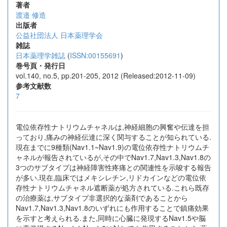
著者
渡邉 修造
出版者
公益社団法人 日本薬理学会
雑誌
日本薬理学雑誌
(
ISSN:00155691
)
巻号頁・発行日
vol.140, no.5, pp.201-205, 2012 (Released:2012-11-09)
参考文献数
7
電位依存性ナトリウムチャネルは,神経細胞の興奮や伝達を担
っており,痛みの神経伝達に深く関与することが知られている.
現在までに9種類(Nav1.1~Nav1.9)の電位依存性ナトリウムチ
ャネルが報告されているが,その中でNav1.7,Nav1.3,Nav1.8の
3つのサブタイプは神経障害性疼痛との関連性を示唆する報告
が多い.現在,臨床ではメキシレチン,リドカインなどの電位依
存性ナトリウムチャネル遮断薬が処方されている.これら既存
の治療薬は,サブタイプ非選択的な薬剤であることから
Nav1.7,Nav1.3,Nav1.8のいずれにも作用することで鎮痛効果
を示すと考えられる.また,同時に心臓に発現するNav1.5や脳