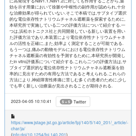
に高発現するNav1.1,Nav1.2に対しても作用することから,薬
効を示す用量において徐脈や中枢性の副作用が認められ,十分
な治療効果が得られていない.そこで本稿では,サブタイプ選択
的な電位依存性ナトリウムチャネル遮断薬を探索するために,
本研究所で実施している二つの評価方法について紹介する.一
つは,浜松ホトニクス社と共同開発している新しい装置を用い
た評価方法であり,本装置により電位依存性ナトリウムチャネ
ルの活性を正確に,また,効率よく測定することが可能である.
もう一つは,痛みの動物モデルにおける電位依存性ナトリウム
チャネル遮断薬の有効性を予測するために,本研究所が開発し
たin vitro評価系について紹介する.これら二つの評価方法は,サ
ブタイプ選択的な電位依存性ナトリウムチャネル遮断薬を効
率的に見出すための有用な方法であると考えられる.これらの
方法により,神経障害性疼痛に苦しむ多くの患者のために,少し
でも早く新しい治療薬が見出されることが期待される.
2023-04-05 10:10:41
Twitter
5 + 5
https://www.jstage.jst.go.jp/article/fpj/140/5/140_201/_article/-
char/ja/
(
info:doi/10.1254/fpj.140.201
)