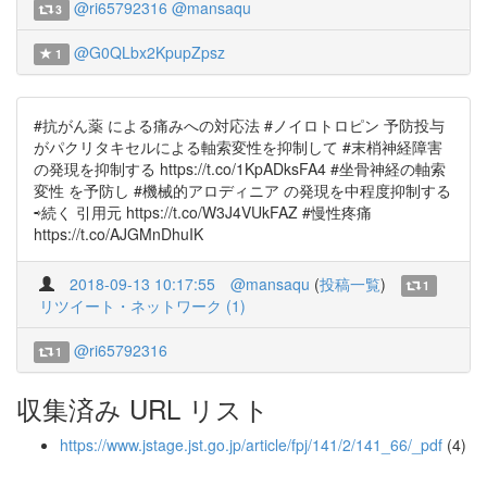
@ri65792316
@mansaqu
3
@G0QLbx2KpupZpsz
1
#抗がん薬 による痛みへの対応法 #ノイロトロピン 予防投与
がパクリタキセルによる軸索変性を抑制して #末梢神経障害
の発現を抑制する https://t.co/1KpADksFA4 #坐骨神経の軸索
変性 を予防し #機械的アロディニア の発現を中程度抑制する
⇨続く 引用元 https://t.co/W3J4VUkFAZ #慢性疼痛
https://t.co/AJGMnDhuIK
2018-09-13 10:17:55
@mansaqu
(
投稿一覧
)
1
リツイート・ネットワーク (1)
@ri65792316
1
収集済み URL リスト
https://www.jstage.jst.go.jp/article/fpj/141/2/141_66/_pdf
(4)