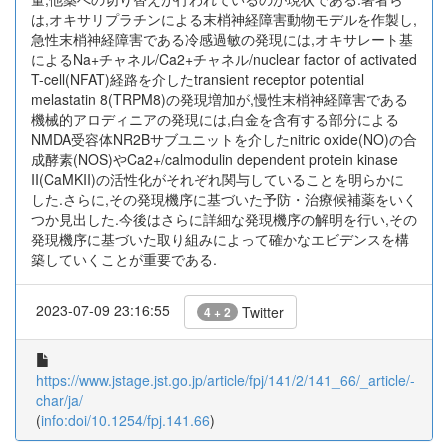
は,オキサリプラチンによる末梢神経障害動物モデルを作製し,
急性末梢神経障害である冷感過敏の発現には,オキサレート基
によるNa+チャネル/Ca2+チャネル/nuclear factor of activated
T-cell(NFAT)経路を介したtransient receptor potential
melastatin 8(TRPM8)の発現増加が,慢性末梢神経障害である
機械的アロディニアの発現には,白金を含有する部分による
NMDA受容体NR2Bサブユニットを介したnitric oxide(NO)の合
成酵素(NOS)やCa2+/calmodulin dependent protein kinase
II(CaMKII)の活性化がそれぞれ関与していることを明らかに
した.さらに,その発現機序に基づいた予防・治療候補薬をいく
つか見出した.今後はさらに詳細な発現機序の解明を行い,その
発現機序に基づいた取り組みによって確かなエビデンスを構
築していくことが重要である.
2023-07-09 23:16:55
Twitter
4 + 2
https://www.jstage.jst.go.jp/article/fpj/141/2/141_66/_article/-
char/ja/
(
info:doi/10.1254/fpj.141.66
)