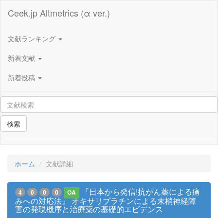
Ceek.jp Altmetrics (α ver.)
文献ランキング
新着文献
新着投稿
検索
ホーム
文献詳細
『日本から発信!抗がん薬による痛
4
0
0
0
OA
みへの対応法』 オキサリプラチンによる末梢神経障
害の発現機序と治療薬の基礎的エビデンス