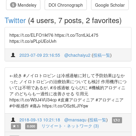
Mendeley
DOI Chronograph
Google Scholar
5
Twitter
(4 users, 7 posts, 2 favorites)
https://t.co/ELFO1ikf76 https://t.co/TcntLkL475
https://t.co/aPLpUEoUvh
2023-07-09 23:16:55
@chachaiyu2
(
投稿一覧
)
←続き #ノイロトロピン は冷感過敏に対して予防効果はなか
った ノイロトロピンの治療効果についても検討 作用機序につ
いては不明であるが, #冷感過敏 ならびに #機械的アロディニ
ア のどちらも一過性に改善させる 引用元
https://t.co/W3J4VU34cp #皮膚アロディニア #アロディニア
#中枢感作 #痛み https://t.co/OSz8LJIYqw
2018-09-13 10:21:18
@mansaqu
(
投稿一覧
)
2
リツイート・ネットワーク (3)
1
0.000