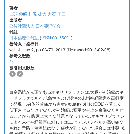
著者
江頭 伸昭
川尻 雄大
大石 了三
出版者
公益社団法人 日本薬理学会
雑誌
日本薬理学雑誌
(
ISSN:00155691
)
巻号頁・発行日
vol.141, no.2, pp.66-70, 2013 (Released:2013-02-08)
参考文献数
34
被引用文献数
1
2
白金系抗がん薬であるオキサリプラチンは,大腸がん治療のキ
ードラッグであるが,急性および慢性の末梢神経障害を高頻度
で発現し,身体的苦痛から患者のquality of life(QOL)を著しく
低下させるだけでなく,がん治療の変更や中止を余儀なくさせ
ることから,臨床上大きな問題となっている.オキサリプラチン
による末梢神経障害に対しては,エビデンスレベルの高い確立
された予防・治療法はなく,症状が強くなった場合には休薬,減
量,他薬への切り替えが行われているのが現状である.著者ら