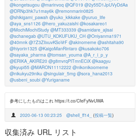
@kongetsugou
@marinvoq
@QF019
@2y55D1JpUVyDdAa
@DRNp3hk7u1may6k
@remonmarin0825
@shikigami_pawah
@yuko_kikkake
@yuruo_life
@aya_sns1126
@hero_yakuzaishi
@kosakareo1
@MochiMochiStudy
@MT333339
@samidare_ajisai
@schanegab
@UTU_KOKUFUKU_CH
@Oniyanma1971
@40mnk
@7Z3ZIixuvKSoVrF
@akinomeme
@ashitaha90
@hiyorin1325
@KaigoManRintaro
@kusakoko706
@sayaka_pharma
@tomsan_youma
@A_r_i_p_y
@ERIKA_AKIRE20
@g8mvrqPITmnECiX
@kaagyu
@kyupi55
@MARON11112222
@nikonikoomeme
@nikukyu29niku
@singulair_5mg
@sora_hana2013
@usbeni_soubi
@Yuriganame
参考にしたものはこれ https://t.co/CfeFyNvUWA
2020-06-13 00:23:25
@shell_ff14_
(
投稿一覧
)
収集済み URL リスト