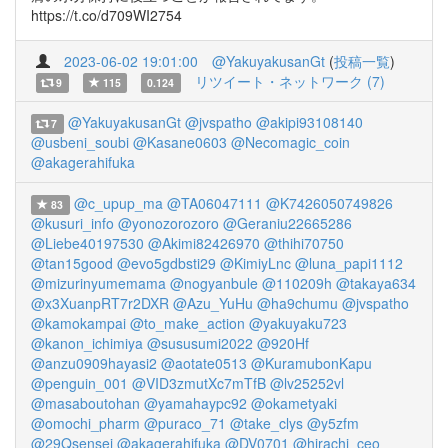
https://t.co/d709WI2754
2023-06-02 19:01:00
@YakuyakusanGt
(
投稿一覧
)
リツイート・ネットワーク (7)
9
115
0.124
@YakuyakusanGt
@jvspatho
@akipi93108140
7
@usbeni_soubi
@Kasane0603
@Necomagic_coin
@akagerahifuka
@c_upup_ma
@TA06047111
@K7426050749826
83
@kusuri_info
@yonozorozoro
@Geraniu22665286
@Liebe40197530
@Akimi82426970
@thihi70750
@tan15good
@evo5gdbsti29
@KimiyLnc
@luna_papi1112
@mizurinyumemama
@nogyanbule
@110209h
@takaya634
@x3XuanpRT7r2DXR
@Azu_YuHu
@ha9chumu
@jvspatho
@kamokampai
@to_make_action
@yakuyaku723
@kanon_ichimiya
@sususumi2022
@920Hf
@anzu0909hayasi2
@aotate0513
@KuramubonKapu
@penguin_001
@VID3zmutXc7mTfB
@lv25252vl
@masaboutohan
@yamahaypc92
@okametyaki
@omochi_pharm
@puraco_71
@take_clys
@y5zfm
@29Qsensei
@akagerahifuka
@DV0701
@hirachi_ceo