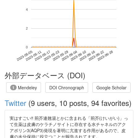
4
2
0
2023-06-22
2023-05-05
2023-05-23
2023-06-10
2023-06-28
2023-05-11
2023-05-29
2023-06-16
2023-05-17
2023-06-04
外部データベース (DOI)
Mendeley
DOI Chronograph
Google Scholar
1
Twitter
(9 users, 10 posts, 94 favorites)
実はすごい‼️ 荊芥連翹湯とかに含まれる「荊芥(けいがい)」っ
て生薬は皮膚のケラチノサイトに存在する水チャネルのアク
アポリン3(AQP3)発現を著明に亢進する作用があるので、皮
膚の水分保持に役立つことが報告されてます。