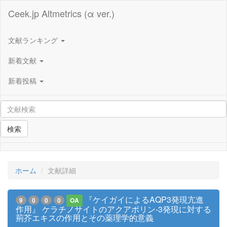
Ceek.jp Altmetrics (α ver.)
文献ランキング
新着文献
新着投稿
検索
ホーム
文献詳細
『ケイガイによるAQP3発現亢進
9
0
0
0
OA
作用』 ケラチノサイトのアクアポリン-3発現に対する
荊芥エキスの作用とその薬理学的意義