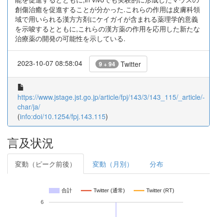
創傷治癒を促進することが分かった.これらの作用は皮膚科領
域で用いられる漢方方剤にケイガイが含まれる薬理学的意義
を示唆するとともに,これらの漢方薬の作用を応用した新たな
治療薬の開発の可能性を示している.
2023-10-07 08:58:04
Twitter
9 + 94
https://www.jstage.jst.go.jp/article/fpj/143/3/143_115/_article/-
char/ja/
(
info:doi/10.1254/fpj.143.115
)
言及状況
変動（ピーク前後）
変動（月別）
分布
合計
Twitter (通常)
Twitter (RT)
6