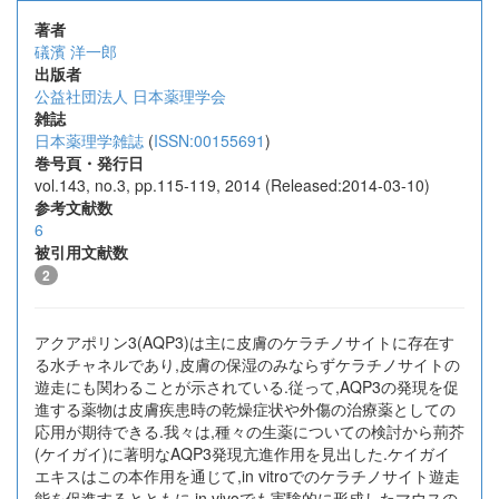
著者
礒濱 洋一郎
出版者
公益社団法人 日本薬理学会
雑誌
日本薬理学雑誌
(
ISSN:00155691
)
巻号頁・発行日
vol.143, no.3, pp.115-119, 2014 (Released:2014-03-10)
参考文献数
6
被引用文献数
2
アクアポリン3(AQP3)は主に皮膚のケラチノサイトに存在す
る水チャネルであり,皮膚の保湿のみならずケラチノサイトの
遊走にも関わることが示されている.従って,AQP3の発現を促
進する薬物は皮膚疾患時の乾燥症状や外傷の治療薬としての
応用が期待できる.我々は,種々の生薬についての検討から荊芥
(ケイガイ)に著明なAQP3発現亢進作用を見出した.ケイガイ
エキスはこの本作用を通じて,in vitroでのケラチノサイト遊走
能を促進するとともに,in vivoでも実験的に形成したマウスの