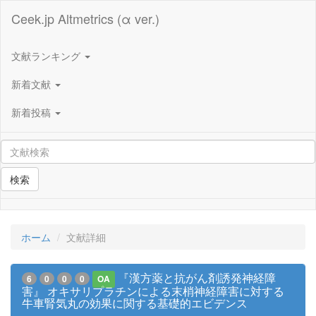
Ceek.jp Altmetrics (α ver.)
文献ランキング
新着文献
新着投稿
検索
ホーム
文献詳細
『漢方薬と抗がん剤誘発神経障
6
0
0
0
OA
害』 オキサリプラチンによる末梢神経障害に対する
牛車腎気丸の効果に関する基礎的エビデンス