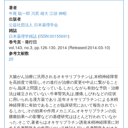
著者
牛尾 聡一郎
川尻 雄大
江頭 伸昭
出版者
公益社団法人 日本薬理学会
雑誌
日本薬理学雑誌
(
ISSN:00155691
)
巻号頁・発行日
vol.143, no.3, pp.126-130, 2014 (Released:2014-03-10)
参考文献数
25
大腸がん治療に汎用されるオキサリプラチンは,末梢神経障害
を高頻度で発現し,その進行が治療の変更や中止に繋がること
から,臨床上問題となっている.しかしながら有効な予防・治療
法は確立されていない.牛車腎気丸は,腰痛,しびれなどの症状
に用いられる漢方薬であり,近年オキサリプラチンによる末梢
神経障害に有効であることが臨床研究において報告されてい
る.しかし,その効果や作用メカニズム,オキサリプラチンの抗
腫瘍効果への影響などの基礎研究はほとんど行われていなか
った.そこで,著者らはオキサリプラチン誘発末梢神経障害に対
する牛車腎気丸の作用について検討を行い,牛車腎気丸がオキ