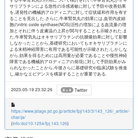
サリプラチンによる急性の冷感過敏に対して予防や改善効果
を,遅発性の機械的アロディニアに対して症状緩和作用を有す
ることを見出した.さらに,牛車腎気丸の効果には,血管内皮細
胞のnitric oxide synthase(NOS)活性の増加による血流量の増
加とそれに伴う皮膚温の上昇が関与することも示唆された.ま
た,牛車腎気丸はオキサリプラチンの抗腫瘍効果に対して影響
しなかったことから,基礎研究においてもオキサリプラチンに
よる末梢神経障害に有用である可能性が示唆された.しかしな
がら,効果を得るためには高用量が必要であることや慢性神経
障害である機械的アロディニアの発現に対して予防効果がみ
られなかったことから,今後さらに基礎研究や臨床試験を推進
し,確かなエビデンスを構築することが重要である.
2023-05-19 23:32:26
Twitter
6 + 4
https://www.jstage.jst.go.jp/article/fpj/143/3/143_126/_article/-
char/ja/
(
info:doi/10.1254/fpj.143.126
)