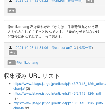
2023-02-14 12:09:22
@S82Gff
(
投稿一覧
)
1
0
@chiikochang 私は痺れが出てからは、牛車腎気丸という漢
方を処方されててずっと飲んでます。「劇的な効果はないけ
ど気長に飲んでみてよ」って言われ
2021-10-23 14:31:06
@cancerian713
(
投稿一覧
)
2
@chiikochang
1
収集済み URL リスト
https://www.jstage.jst.go.jp/article/fpj/143/3/143_126/_article/-
char/ja/
(2)
https://www.jstage.jst.go.jp/article/fpj/143/3/143_126/_pdf
(2)
https://www.jstage.jst.go.jp/article/fpj/143/3/143_126/_pdf/-
char/ja
(2)