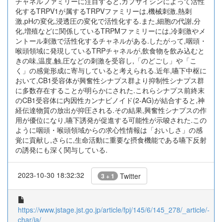
チャネルファミリーに注目すると,カプサイシンによって活性
化するTRPV1が属するTRPVファミリーは,機械刺激,熱刺
激,pHの変化,浸透圧の変化で活性化する.また,細胞の代謝,分
化,増殖などに関係しているTRPMファミリーには,冷刺激やメ
ントール刺激で活性化するチャネルがある.したがって,咽頭・
喉頭領域に発現しているTRPチャネルが,飲食物を飲み込むと
きの味,温度,触,圧などの刺激を受容し,「のどごし」や「こ
く」の感覚形成に寄与していると考えられる.近年,嚥下中枢に
おいて,CB1受容体が興奮性シナプス群より抑制性シナプス群
に多数存在することが明らかにされた.これらシナプス前終末
のCB1受容体に内因性カンナビノイド(2-AG)が結合すると,神
経伝達物質の放出が抑圧される.その結果,興奮性シナプスの作
用が優位になり,嚥下誘発が促進する可能性が示唆された.この
ように咽頭・喉頭領域からの求心性情報は「おいしさ」の感
覚に貢献し,さらに,生命活動に重要な摂食機能である嚥下反射
の誘発にも深く関与している.
2023-10-30 18:32:32
Twitter
3 + 1
https://www.jstage.jst.go.jp/article/fpj/145/6/145_278/_article/-
char/ja/