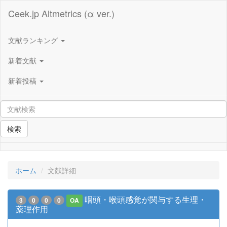
Ceek.jp Altmetrics (α ver.)
文献ランキング
新着文献
新着投稿
検索
ホーム
文献詳細
咽頭・喉頭感覚が関与する生理・
3
0
0
0
OA
薬理作用