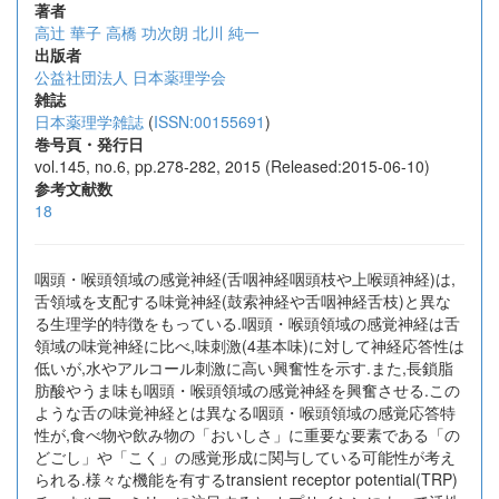
著者
高辻 華子
高橋 功次朗
北川 純一
出版者
公益社団法人 日本薬理学会
雑誌
日本薬理学雑誌
(
ISSN:00155691
)
巻号頁・発行日
vol.145, no.6, pp.278-282, 2015 (Released:2015-06-10)
参考文献数
18
咽頭・喉頭領域の感覚神経(舌咽神経咽頭枝や上喉頭神経)は,
舌領域を支配する味覚神経(鼓索神経や舌咽神経舌枝)と異な
る生理学的特徴をもっている.咽頭・喉頭領域の感覚神経は舌
領域の味覚神経に比べ,味刺激(4基本味)に対して神経応答性は
低いが,水やアルコール刺激に高い興奮性を示す.また,長鎖脂
肪酸やうま味も咽頭・喉頭領域の感覚神経を興奮させる.この
ような舌の味覚神経とは異なる咽頭・喉頭領域の感覚応答特
性が,食べ物や飲み物の「おいしさ」に重要な要素である「の
どごし」や「こく」の感覚形成に関与している可能性が考え
られる.様々な機能を有するtransient receptor potential(TRP)