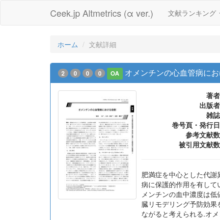
Ceek.jp Altmetrics (α ver.)
文献ランキング
ホーム
文献詳細
オメンチンの心血管病にお
2
0
0
0
OA
著者
出版者
雑誌
巻号頁・発行日
参考文献数
被引用文献数
肥満症を中心とした代謝
病に保護的作用を有して
メンチンの血中濃度は低
臓リモデリング予防効果
ながると考えられる.オメ