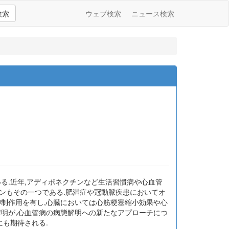
検索
ウェブ検索
ニュース検索
る.近年,アディポネクチンなど生活習慣病や心血管
ンもその一つである.肥満症や冠動脈疾患においてオ
抑制作用を有し,心臓においては心筋梗塞縮小効果や心
解明が,心血管病の病態解明への新たなアプローチにつ
にも期待される.