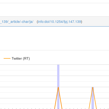
7_139/_article/-char/ja/
(
info:doi/10.1254/fpj.147.139
)
Twitter (RT)