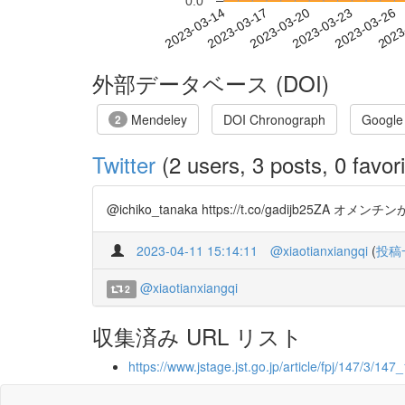
0.0
2023-03-20
2023-03-23
2023-03-26
2023
2023-03-14
2023-03-17
外部データベース (DOI)
Mendeley
DOI Chronograph
Google
2
Twitter
(2 users, 3 posts, 0 favori
@ichiko_tanaka https://t.co/gadijb25ZA 
2023-04-11 15:14:11
@xiaotianxiangqi
(
投稿
@xiaotianxiangqi
2
収集済み URL リスト
https://www.jstage.jst.go.jp/article/fpj/147/3/147_