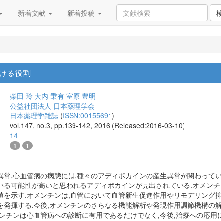
新着文献
新着投稿
ける役割
柴田 玲
大内 乗有
室原 豊明
公益社団法人 日本薬理学会
日本薬理学雑誌
(
ISSN:00155691
)
vol.147, no.3, pp.139-142, 2016 (Released:2016-03-10)
14
1
1
異常,心血管病の病態には,種々のアディポカインの産生異常が関わってい
いる可能性が高いと思われるアディポカインが見出されている.オメンチ
値を示す.オメンチンは,血管において血管新生促進作用やリモデリング
を発揮する.今後,オメンチンのさらなる機能解析や発現作用調節機構の
ンチンは心血管病への診断に有用であるだけでなく,今後,治療への応用