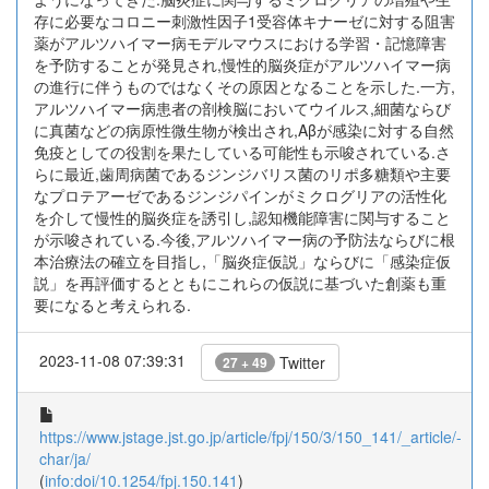
存に必要なコロニー刺激性因子1受容体キナーゼに対する阻害
薬がアルツハイマー病モデルマウスにおける学習・記憶障害
を予防することが発見され,慢性的脳炎症がアルツハイマー病
の進行に伴うものではなくその原因となることを示した.一方,
アルツハイマー病患者の剖検脳においてウイルス,細菌ならび
に真菌などの病原性微生物が検出され,Aβが感染に対する自然
免疫としての役割を果たしている可能性も示唆されている.さ
らに最近,歯周病菌であるジンジバリス菌のリポ多糖類や主要
なプロテアーゼであるジンジパインがミクログリアの活性化
を介して慢性的脳炎症を誘引し,認知機能障害に関与すること
が示唆されている.今後,アルツハイマー病の予防法ならびに根
本治療法の確立を目指し,「脳炎症仮説」ならびに「感染症仮
説」を再評価するとともにこれらの仮説に基づいた創薬も重
要になると考えられる.
2023-11-08 07:39:31
Twitter
27 + 49
https://www.jstage.jst.go.jp/article/fpj/150/3/150_141/_article/-
char/ja/
(
info:doi/10.1254/fpj.150.141
)