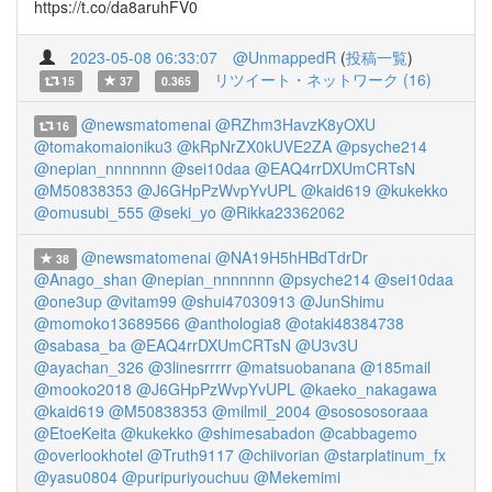
https://t.co/da8aruhFV0
2023-05-08 06:33:07
@UnmappedR
(
投稿一覧
)
リツイート・ネットワーク (16)
15
37
0.365
@newsmatomenai
@RZhm3HavzK8yOXU
16
@tomakomaioniku3
@kRpNrZX0kUVE2ZA
@psyche214
@nepian_nnnnnnn
@sei10daa
@EAQ4rrDXUmCRTsN
@M50838353
@J6GHpPzWvpYvUPL
@kaid619
@kukekko
@omusubi_555
@seki_yo
@Rikka23362062
@newsmatomenai
@NA19H5hHBdTdrDr
38
@Anago_shan
@nepian_nnnnnnn
@psyche214
@sei10daa
@one3up
@vitam99
@shui47030913
@JunShimu
@momoko13689566
@anthologia8
@otaki48384738
@sabasa_ba
@EAQ4rrDXUmCRTsN
@U3v3U
@ayachan_326
@3linesrrrrr
@matsuobanana
@185mail
@mooko2018
@J6GHpPzWvpYvUPL
@kaeko_nakagawa
@kaid619
@M50838353
@milmil_2004
@sosososoraaa
@EtoeKeita
@kukekko
@shimesabadon
@cabbagemo
@overlookhotel
@Truth9117
@chiivorian
@starplatinum_fx
@yasu0804
@puripuriyouchuu
@Mekemimi