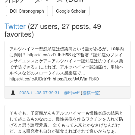
DOI Chronograph
Google Scholar
Twitter
(27 users, 27 posts, 49
favorites)
アルツハイマー型痴呆症は伝染病という話があるが、10年内
に判明？ https://t.co/zzD1ibfH5S 松下哲著『認知症のブレイ
ンサイエンスとケア～アルツハイマー認知症は抗ウイルス薬
で予防できる』によれば、アルツハイマー認知症は、単純ヘ
ルペスなどのスローウイルス感染症で…
https://t.co/IeJUDrtrYh https://t.co/JvUVtmFbK0
2023-11-08 07:39:31
@FjswP
(
投稿一覧
)
そもそも、子宮頚がんもアルツハイマーも慢性炎症の結果と
して起こるものなのに、慢性炎症を作るワクチンを入れて防
げると思う論理矛盾。 全くもって未来とかなさげなんだけ
ど、まぁ研究者も自分が飯食えればそれで良いからなぁ。