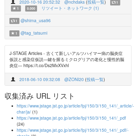
2020-10-16 20:52:32
@nchdaks
(
投稿一覧
)
1
リツイート・ネットワーク (1)
1
0.000
@shima_usa96
1
@tag_tatsumi
1
J-STAGE Articles - 古くて新しいアルツハイマー病の脳炎症
仮説と感染症仮説―鍵を握るミクログリアの老化と慢性的脳
炎症― https://t.co/Ds2MxXVxhl
2018-06-10 09:32:08
@ZONI20
(
投稿一覧
)
収集済み URL リスト
https://www.jstage.jst.go.jp/article/fpj/150/3/150_141/_article/-
char/ja/
(1)
https://www.jstage.jst.go.jp/article/fpj/150/3/150_141/_pdf
(24)
https://www.jstage.jst.go.jp/article/fpj/150/3/150_141/_pdf/-