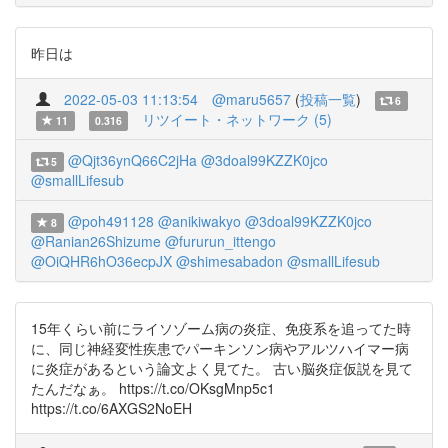
昨日は
2022-05-03 11:13:54
@maru5657
(
投稿一覧
)
6
リツイート・ネットワーク (5)
11
0.316
@Qjt36ynQ66C2jHa
@3doal99KZZK0jco
5
@smallLifesub
@poh491128
@anikiwakyo
@3doal99KZZK0jco
8
@Ranian26Shizume
@fururun_ittengo
@OiQHR6hO36ecpJX
@shimesabadon
@smallLifesub
15年くらい前にライソゾーム病の炎症、免疫系を追ってた時
に、同じ神経変性疾患でパーキンソン病やアルツハイマー病
に炎症があるという論文よく見てた。 古い脳炎症仮説を見て
たんだなぁ。 https://t.co/OKsgMnp5c1
https://t.co/6AXGS2NoEH