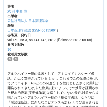
著者
武 洲
中西 博
出版者
公益社団法人 日本薬理学会
雑誌
日本薬理学雑誌
(
ISSN:00155691
)
巻号頁・発行日
vol.150, no.3, pp.141-147, 2017 (Released:2017-09-09)
参考文献数
30
被引用文献数
3
3
アルツハイマー病の原因として「アミロイドカスケード仮
説」が広く支持されている.しかし,これまでこの仮説に基づい
てアミロイドβ(Aβ)とその関連分子を標的とした多くの薬剤が
開発されてきたが,未だ臨床試験によってその効果が証明され
た根本治療薬(疾患修飾薬)は得られていない.最近,以前から提
唱されていたアルツハイマー病の「脳炎症仮説」ならびに
「感染症仮説」に新たなエビデンスも加わり,再び注目される
ようになってきた.脳炎症に関与するミクログリアの増殖や生