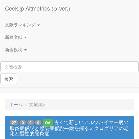
Ceek.jp Altmetrics (α ver.)
文献ランキング
新着文献
新着投稿
検索
ホーム
文献詳細
古くて新しいアルツハイマー病の
27
0
0
0
OA
脳炎症仮説と感染症仮説―鍵を握るミクログリアの老
化と慢性的脳炎症―