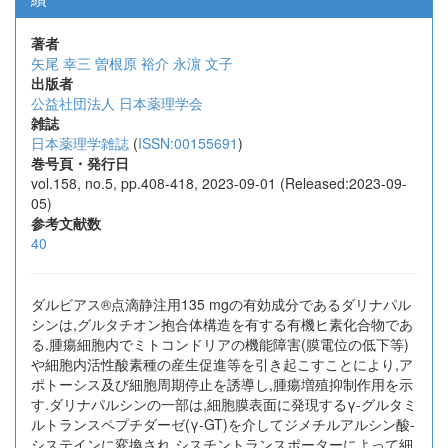
著者
矢尾 幸三
曽根原 裕介
永濵 文子
出版者
公益社団法人 日本薬理学会
雑誌
日本薬理学雑誌
(
ISSN:00155691
)
巻号頁・発行日
vol.158, no.5, pp.408-418, 2023-09-01 (Released:2023-09-
05)
参考文献数
40
ダルビアス®点滴静注用135 ‍mgの有効成分であるダリナパル
シンは,グルタチオン抱合体構造を有する有機ヒ素化合物であ
る.腫瘍細胞内でミトコンドリアの機能障害(膜電位の低下等)
や細胞内活性酸素種の産生促進等を引き起こすことにより,ア
ポトーシス及び細胞周期停止を誘導し,腫瘍増殖抑制作用を示
す.ダリナパルシンの一部は,細胞膜表面に発現するγ-グルタミ
ルトランスペプチダーゼ(γ-GT)を介してジメチルアルシン酸-
システインに変換され,シスチントランスポーターによって細