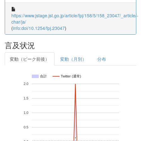
https://www.jstage.jst.go.jp/article/fpj/158/5/158_23047/_article/-
char/ja/
(
info:doi/10.1254/fpj.23047
)
言及状況
変動（ピーク前後）
変動（月別）
分布
合計
Twitter (通常)
2.0
1.5
1.0
0.5
*
*