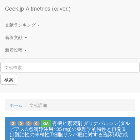
Ceek.jp Altmetrics (α ver.)
文献ランキング
新着文献
新着投稿
検索
ホーム
文献詳細
有機ヒ素製剤 ダリナパルシン(ダル
2
0
0
0
OA
ビアス®点滴静注用135 ‍mg)の薬理学的特性と再発又
は難治性の末梢性T細胞リンパ腫に対する臨床試験成
績