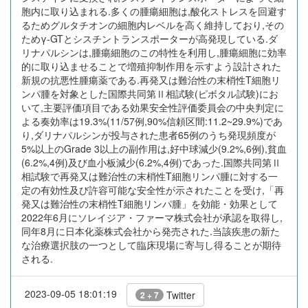
胞内に取り込まれる.多くの腫瘍細胞は,酸化ストレスを回避す
るためグルタチオンの細胞内レベルを高く維持しており,その
ためγ-GTとシスチントランスポーターが高発現している.ダ
リナパルシンは,腫瘍細胞のこの特性を利用し,腫瘍細胞に効率
的に取り込ませることで増殖抑制作用を示すよう設計された
新規の抗悪性腫瘍薬である.再発又は難治性の末梢性T細胞リ
ンパ腫を対象とした国際共同第Ⅱ相試験(ピボタル試験)にお
いて,主要評価項目である効果安全性評価委員会の中央判定に
よる奏効率は19.3%(11/57例,90%信頼区間:11.2~29.9%)であ
り,ダリナパルシンが投与された患者65例のうち発現頻度が
5%以上のGrade 3以上の副作用は,好中球減少(9.2%,6例),貧血
(6.2%,4例)及び血小板減少(6.2%,4例)であった.国際共同第Ⅱ
相試験で再発又は難治性の末梢性T細胞リンパ腫に対する一
定の有効性及び許容可能な安全性が示されたことを受け,「再
発又は難治性の末梢性T細胞リンパ腫」を効能・効果として
2022年6月にソレイジア・ファーマ株式会社が承認を取得し,
同年8月に日本化薬株式会社から発売された.当該疾患の新た
な治療選択肢の一つとして臨床現場に寄与し得ることが期待
される.
2023-09-05 18:01:19
Twitter
2 + 7