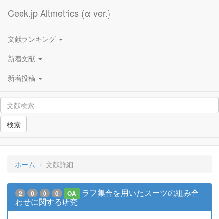
Ceek.jp Altmetrics (α ver.)
文献ランキング
新着文献
新着投稿
検索
ホーム
文献詳細
ラフ集合を用いたスーツの組み合
2
0
0
0
OA
わせに関する研究