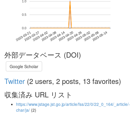
1.0
0.5
0.0
2023-05-08
2023-03-21
2023-04-08
2023-04-26
2023-05-14
2023-03-27
2023-04-14
2023-05-02
2023-04-02
2023-04-20
外部データベース (DOI)
Google Scholar
Twitter
(2 users, 2 posts, 13 favorites)
収集済み URL リスト
https://www.jstage.jst.go.jp/article/fss/22/0/22_0_164/_article/-
char/ja/
(2)