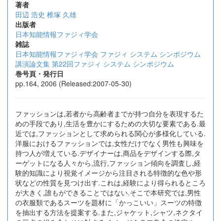
著者
田辺 浩史
椎塚 久雄
出版者
日本知能情報ファジィ学会
雑誌
日本知能情報ファジィ学会 ファジィ システム シンポジウム
講演論文集 第22回ファジィ システム シンポジウム
巻号頁・発行日
pp.164, 2006 (Released:2007-05-30)
ファッションは,若者から高齢者までが持つ自分を表現するた
めの手段であり,生活を豊かにするための大切な要素である.最
近では,ファッションとして求められる関心が多様化している.
洋服におけるファッションでは,女性だけでなく男性も興味を
持つ人が増えている.デザイナーは,商品をデザインする際,タ
ーゲットになる人々から,流行,ファッション傾向を調査し,経
験的知識により視覚イメージから注目される特徴的な色や形
状などの性質を見つけ出す.これは,経験により得られるところ
が大きく,誰もができることではない.そこで本研究では,男性
の衣服類であるスーツを題材に「かっこいい」スーツの特徴
を抽出する方法を提案する.また,ジャケット,シャツ,ネクタイ