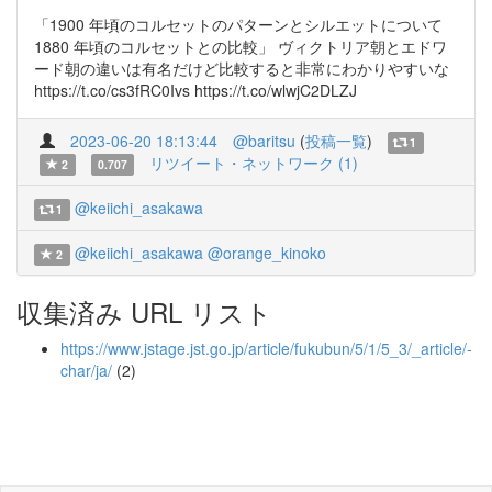
「1900 年頃のコルセットのパターンとシルエットについて
1880 年頃のコルセットとの比較」 ヴィクトリア朝とエドワ
ード朝の違いは有名だけど比較すると非常にわかりやすいな
https://t.co/cs3fRC0Ivs https://t.co/wlwjC2DLZJ
2023-06-20 18:13:44
@baritsu
(
投稿一覧
)
1
リツイート・ネットワーク (1)
2
0.707
@keiichi_asakawa
1
@keiichi_asakawa
@orange_kinoko
2
収集済み URL リスト
https://www.jstage.jst.go.jp/article/fukubun/5/1/5_3/_article/-
char/ja/
(2)