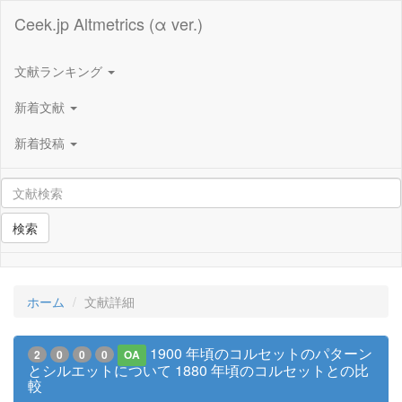
Ceek.jp Altmetrics (α ver.)
文献ランキング
新着文献
新着投稿
検索
ホーム
文献詳細
1900 年頃のコルセットのパターン
2
0
0
0
OA
とシルエットについて 1880 年頃のコルセットとの比
較