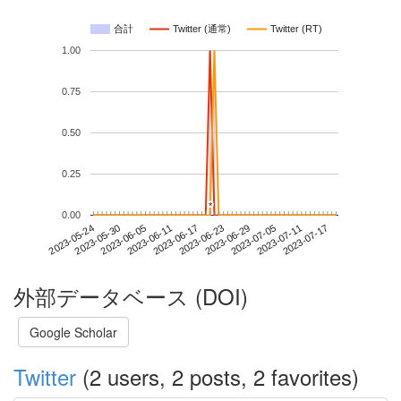
合計
Twitter (通常)
Twitter (RT)
1.00
0.75
0.50
0.25
*
*
0.00
2023-07-11
2023-05-24
2023-06-11
2023-06-29
2023-07-17
2023-05-30
2023-06-17
2023-07-05
2023-06-05
2023-06-23
外部データベース (DOI)
Google Scholar
Twitter
(2 users, 2 posts, 2 favorites)