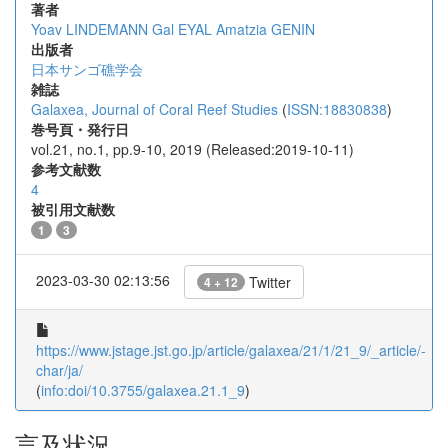
著者
Yoav LINDEMANN
Gal EYAL
Amatzia GENIN
出版者
日本サンゴ礁学会
雑誌
Galaxea, Journal of Coral Reef Studies
(
ISSN:18830838
)
巻号頁・発行日
vol.21, no.1, pp.9-10, 2019 (Released:2019-10-11)
参考文献数
4
被引用文献数
1
3
2023-03-30 02:13:56
Twitter
4 + 12
https://www.jstage.jst.go.jp/article/galaxea/21/1/21_9/_article/-
char/ja/
(
info:doi/10.3755/galaxea.21.1_9
)
言及状況