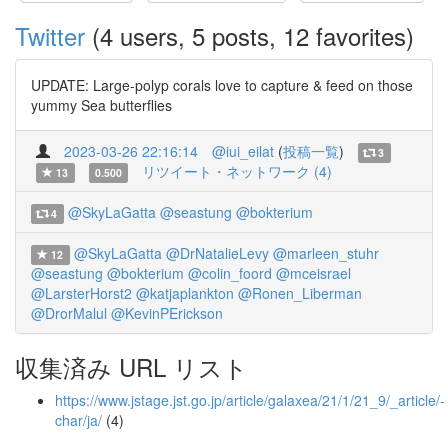
Twitter
(4 users, 5 posts, 12 favorites)
UPDATE: Large-polyp corals love to capture & feed on those
yummy Sea butterflies
2023-03-26 22:16:14
@iui_eilat
(
投稿一覧
)
3
リツイート・ネットワーク (4)
13
0.500
@SkyLaGatta
@seastung
@bokterium
4
@SkyLaGatta
@DrNatalieLevy
@marleen_stuhr
12
@seastung
@bokterium
@colin_foord
@mceisrael
@LarsterHorst2
@katjaplankton
@Ronen_Liberman
@DrorMalul
@KevinPErickson
収集済み URL リスト
https://www.jstage.jst.go.jp/article/galaxea/21/1/21_9/_article/-
char/ja/
(4)