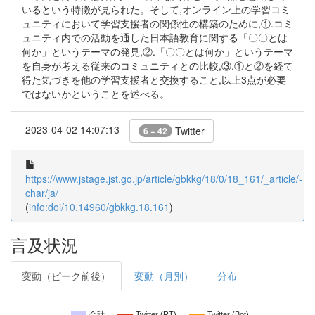
いるという特徴が見られた。そして,オンライン上の学習コミ
ュニティにおいて学習支援者の関係性の構築のために,①.コミ
ュニティ内での活動を通した日本語教育に関する「〇〇とは
何か」というテーマの発見,②.「〇〇とは何か」というテーマ
を自身が考える従来のコミュニティとの比較,③.①と②を経て
得た気づきを他の学習支援者と交換すること,以上3点が必要
ではないかということを述べる。
2023-04-02 14:07:13
Twitter
6 + 42
https://www.jstage.jst.go.jp/article/gbkkg/18/0/18_161/_article/-
char/ja/
(
info:doi/10.14960/gbkkg.18.161
)
言及状況
変動（ピーク前後）
変動（月別）
分布
合計
Twitter (RT)
Twitter (Bot)