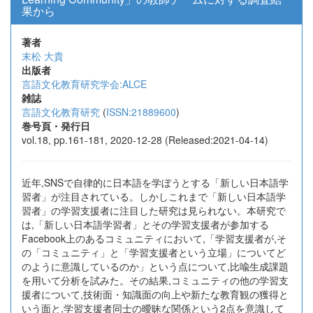
果から
著者
末松 大貴
出版者
言語文化教育研究学会:ALCE
雑誌
言語文化教育研究
(
ISSN:21889600
)
巻号頁・発行日
vol.18, pp.161-181, 2020-12-28 (Released:2021-04-14)
近年,SNSで自律的に日本語を学ぼうとする「新しい日本語学
習者」が注目されている。しかしこれまで「新しい日本語学
習者」の学習支援者に注目した研究は見られない。本研究で
は,「新しい日本語学習者」とその学習支援者が参加する
Facebook上のあるコミュニティにおいて,「学習支援者が,そ
の「コミュニティ」と「学習支援者という立場」についてど
のように意識しているのか」という点について,比喩生成課題
を用いて分析を試みた。その結果,コミュニティの他の学習支
援者について,技術面・知識面の向上や新たな教育観の獲得と
いう面と,学習支援者同士の曖昧な関係という2点を意識して