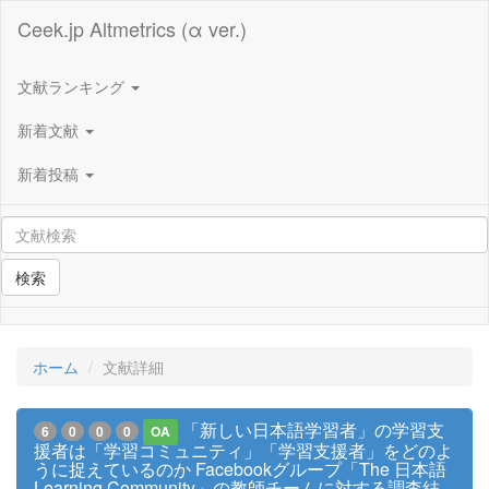
Ceek.jp Altmetrics (α ver.)
文献ランキング
新着文献
新着投稿
検索
ホーム
文献詳細
「新しい日本語学習者」の学習支
6
0
0
0
OA
援者は「学習コミュニティ」「学習支援者」をどのよ
うに捉えているのか Facebookグループ「The 日本語
Learning Community」の教師チームに対する調査結