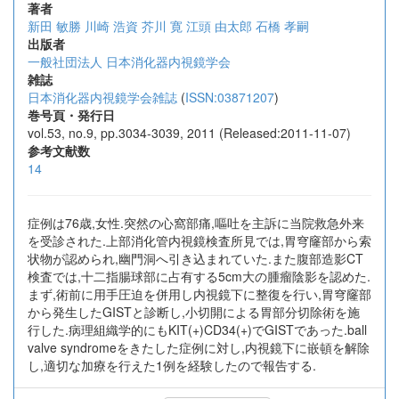
著者
新田 敏勝
川崎 浩資
芥川 寛
江頭 由太郎
石橋 孝嗣
出版者
一般社団法人 日本消化器内視鏡学会
雑誌
日本消化器内視鏡学会雑誌
(
ISSN:03871207
)
巻号頁・発行日
vol.53, no.9, pp.3034-3039, 2011 (Released:2011-11-07)
参考文献数
14
症例は76歳,女性.突然の心窩部痛,嘔吐を主訴に当院救急外来
を受診された.上部消化管内視鏡検査所見では,胃穹窿部から索
状物が認められ,幽門洞へ引き込まれていた.また腹部造影CT
検査では,十二指腸球部に占有する5cm大の腫瘤陰影を認めた.
まず,術前に用手圧迫を併用し内視鏡下に整復を行い,胃穹窿部
から発生したGISTと診断し,小切開による胃部分切除術を施
行した.病理組織学的にもKIT(+)CD34(+)でGISTであった.ball
valve syndromeをきたした症例に対し,内視鏡下に嵌頓を解除
し,適切な加療を行えた1例を経験したので報告する.