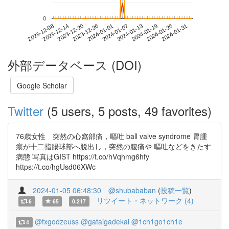
0
2024-01-25
2023-12-08
2023-12-26
2024-01-13
2024-01-31
2023-12-14
2024-01-01
2024-01-19
2023-12-20
2024-01-07
外部データベース (DOI)
Google Scholar
Twitter
(5 users, 5 posts, 49 favorites)
76歳女性 突然の心窩部痛，嘔吐 ball valve syndrome 胃腫
瘍が十二指腸球部へ脱出し，突然の腹痛や 嘔吐などをきたす
病態 写真はGIST https://t.co/hVqhmg6hfy
https://t.co/hgUsd06XWc
2024-01-05 06:48:30
@shubababan
(
投稿一覧
)
リツイート・ネットワーク (4)
6
65
0.217
@fxgodzeuss
@gataigadekai
@1ch1go1ch1e
4