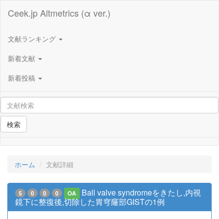
Ceek.jp Altmetrics (α ver.)
文献ランキング
新着文献
新着投稿
検索
ホーム
文献詳細
Ball valve syndromeをきたし,内視
5
0
0
0
OA
鏡下に整復後,切除した胃穹窿部GISTの1例