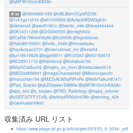
@qMFW10ivUnKA3An
@09048981558
@0BLBdmOCp9RZtX6
48
@1ch1go1ch1e
@a51005955
@AcIqc6WDVlQg63v
@akirams3
@awolf1061c
@bambi_mkk
@dead444444
@DK14311299
@DrG000555
@enlight524
@fCaR4r7Wo64V6yM
@fn20008
@fxgodzeuss
@Halo88159931
@hello_0448
@hirosatsuku
@hiyokotyan0701
@internalmed_mc
@ivrist54
@jun18619828
@jxgph8011
@K12G83
@k53192673
@KC28511710
@Kisiritoru2
@Kohaku6730
@MachCalibur02
@majiru_no_mori
@matsutake2014
@MED34856941
@megaCharizard42
@Momongacchi
@moruchan194
@MZZxALW5qPiPmRv
@NobiTaikun87471
@Pad_Scarlet
@qhZGqwiw1D8Bftw
@qMFW10ivUnKA3An
@spa_sso
@s_koyasu
@TKG_Radiology
@toppy_colonel
@ul3DTSiTFF3TvSL
@wAvydRR6z0niUMr
@working_428
@xiaohuaqineike2
収集済み URL リスト
https://www.jstage.jst.go.jp/article/gee/53/9/53_9_3034/_pdf