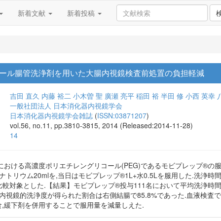
新着文献
新着投稿
ール腸管洗浄剤を用いた大腸内視鏡検査前処置の負担軽減
吉田 直久
内藤 裕二
小木曽 聖
廣瀬 亮平
稲田 裕
半田 修
小西 英幸
一般社団法人 日本消化器内視鏡学会
日本消化器内視鏡学会雑誌
(
ISSN:03871207
)
vol.56, no.11, pp.3810-3815, 2014 (Released:2014-11-28)
14
における高濃度ポリエチレングリコール(PEG)であるモビプレップ®の
トリウム20mlを,当日はモビプレップ®1L+水0.5Lを服用した.洗浄
比較対象とした.【結果】モビプレップ®投与111名において平均洗浄時間は1
内視鏡的洗浄度が得られた割合は右側結腸で85.8%であった.血液検査
,緩下剤を併用することで服用量を減量しえた.