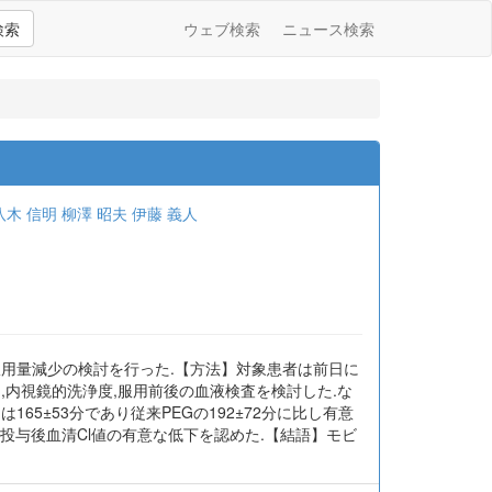
検索
ウェブ検索
ニュース検索
八木 信明
柳澤 昭夫
伊藤 義人
服用量減少の検討を行った.【方法】対象患者は前日に
時間,内視鏡的洗浄度,服用前後の血液検査を検討した.な
65±53分であり従来PEGの192±72分に比し有意
で投与後血清Cl値の有意な低下を認めた.【結語】モビ