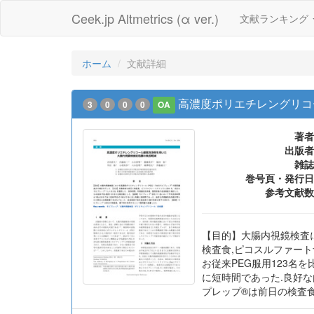
Ceek.jp Altmetrics (α ver.)
文献ランキング
ホーム
文献詳細
高濃度ポリエチレングリコ
3
0
0
0
OA
著者
出版者
雑誌
巻号頁・発行日
参考文献数
【目的】大腸内視鏡検査
検査食,ピコスルファートナ
お従来PEG服用123名を
に短時間であった.良好な
プレップ®は前日の検査食