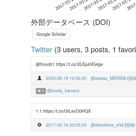
2017-01-25
2017-01-28
2017-01-31
2017
2017-01-19
2017-01-22
外部データベース (DOI)
Google Scholar
Twitter
(3 users, 3 posts, 1 favori
@5noob1 https://t.co/XLEp4VG4ge
2023-06-19 12:56:20
@zawao_MERIDA
(
投
@lonely_kamero
1
1 1 https://t.co/GtLecO0HQX
2017-02-16 23:05:03
@altmetrics_crtd
(
投稿