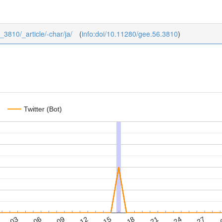
6_3810/_article/-char/ja/
(
info:doi/10.11280/gee.56.3810
)
Twitter (Bot)