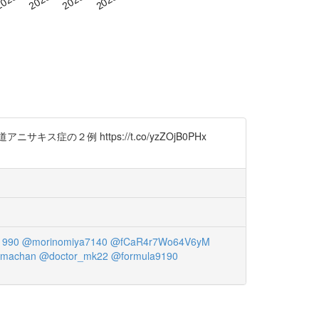
例 https://t.co/yzZOjB0PHx
1990
@morinomiya7140
@fCaR4r7Wo64V6yM
machan
@doctor_mk22
@formula9190