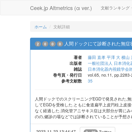
Ceek.jp Altmetrics (α ver.)
文献ランキング
ホーム
文献詳細
人間ドックにて診断された無症
2
0
0
0
著者
藤田 直孝
平澤 大
横山 
出版者
一般社団法人 日本消化
雑誌
日本消化器内視鏡学会
巻号頁・発行日
vol.65, no.11, pp.2283
参考文献数
35
人間ドックでのスクリーニングEGDで発見された,無
してEGDを受検した.ともに食道扁平上皮円柱上皮接合
なく経過した.消化管アニサキス症は大部分が胃にみ
のの,健診の場などでは診断されていることが予想さ
2023-11-23 13:44:47