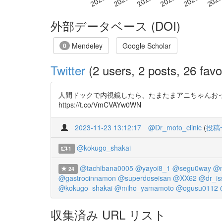
外部データベース (DOI)
Mendeley
Google Scholar
0
Twitter
(2 users, 2 posts, 26 favo
人間ドックで内視鏡したら、たまたまアニちゃんおったと。
https://t.co/VmCVAYw0WN
2023-11-23 13:12:17
@Dr_moto_clinic
(
投稿
@kokugo_shakai
1
@tachibana0005
@yayoi8_1
@segu0way
@n
24
@gastrocinnamon
@superdoseisan
@XX62
@dr_is
@kokugo_shakai
@miho_yamamoto
@ogusu0112
収集済み URL リスト