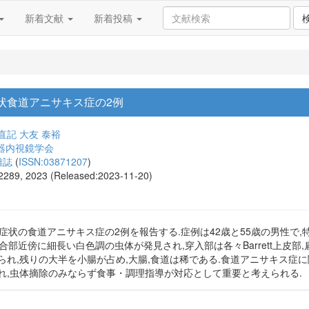
新着文献
新着投稿
状食道アニサキス症の2例
直記
大友 泰裕
器内視鏡学会
雑誌
(
ISSN:03871207
)
-2289, 2023 (Released:2023-11-20)
症状の食道アニサキス症の2例を報告する.症例は42歳と55歳の男性で
部近傍に細長い白色調の虫体が発見され,穿入部は各々Barrett上皮部
られ,残りの大半を小腸が占め,大腸,食道は稀である.食道アニサキス症
れ,虫体摘除のみならず食事・調理指導が対応として重要と考えられる.