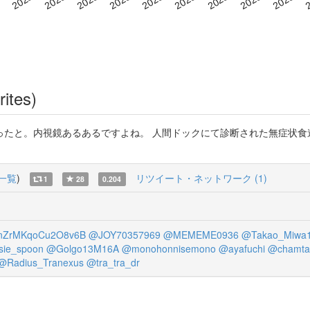
rites)
内視鏡あるあるですよね。 人間ドックにて診断された無症状食道アニサキス症の２
一覧
)
リツイート・ネットワーク (1)
1
28
0.204
ZrMKqoCu2O8v6B
@JOY70357969
@MEMEME0936
@Takao_Miwa
sie_spoon
@Golgo13M16A
@monohonnisemono
@ayafuchi
@chamta
@Radius_Tranexus
@tra_tra_dr