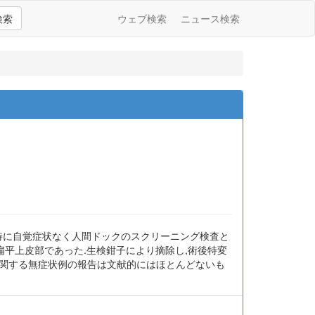
検索
ウェブ検索
ニュース検索
,特に自覚症状なく人間ドックのスクリーニング検査と
,扁平上皮部であった.生検鉗子により摘除し,術後特変
に関する無症状例の報告は文献的にはほとんどないも