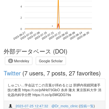
4
2
*
*
0
2023-08-14
2023-06-27
2023-07-15
2023-08-02
2023-08-20
2023-07-03
2023-07-21
2023-08-08
2023-07-09
2023-07-27
外部データベース (DOI)
Mendeley
Google Scholar
0
Twitter
(7 users, 7 posts, 27 favorites)
しゅごい…学会誌でこの言葉が拝めるとは 胆膵内視鏡関連手
技の教育 https://t.co/joNHd73GbO 糸井 隆夫 東京医科大学 消
化器内科学分野 https://t.co/IpSWQDG79s
2023-07-25 12:47:32
@Dr_moto_clinic
(
投稿一覧
)