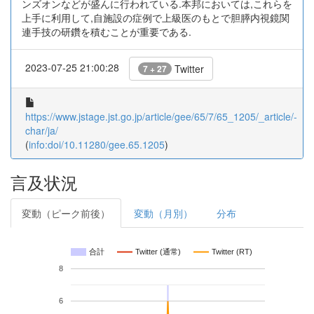
ンズオンなどが盛んに行われている.本邦においては,これらを
上手に利用して,自施設の症例で上級医のもとで胆膵内視鏡関
連手技の研鑽を積むことが重要である.
2023-07-25 21:00:28
Twitter
7 + 27
https://www.jstage.jst.go.jp/article/gee/65/7/65_1205/_article/-
char/ja/
(
info:doi/10.11280/gee.65.1205
)
言及状況
変動（ピーク前後）
変動（月別）
分布
合計
Twitter (通常)
Twitter (RT)
8
6