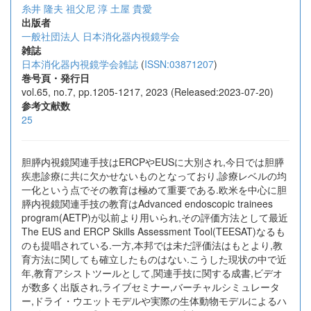
糸井 隆夫
祖父尼 淳
土屋 貴愛
出版者
一般社団法人 日本消化器内視鏡学会
雑誌
日本消化器内視鏡学会雑誌
(
ISSN:03871207
)
巻号頁・発行日
vol.65, no.7, pp.1205-1217, 2023 (Released:2023-07-20)
参考文献数
25
胆膵内視鏡関連手技はERCPやEUSに大別され,今日では胆膵
疾患診療に共に欠かせないものとなっており,診療レベルの均
一化という点でその教育は極めて重要である.欧米を中心に胆
膵内視鏡関連手技の教育はAdvanced endoscopic trainees
program(AETP)が以前より用いられ,その評価方法として最近
The EUS and ERCP Skills Assessment Tool(TEESAT)なるも
のも提唱されている.一方,本邦では未だ評価法はもとより,教
育方法に関しても確立したものはない.こうした現状の中で近
年,教育アシストツールとして,関連手技に関する成書,ビデオ
が数多く出版され,ライブセミナー,バーチャルシミュレータ
ー,ドライ・ウエットモデルや実際の生体動物モデルによるハ