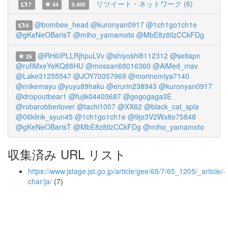
リツイート・ネットワーク (6)
7
44
0.400
@bombee_head
@kuronyan0917
@1ch1go1ch1e
6
@gKeNeOBarisT
@miho_yamamoto
@MbE8z8ilzCCkFDg
@RH6IPLLRjhpuLVv
@shiyoshi8112312
@seitapn
26
@rufiMxeYeKQ88HU
@mossan68016360
@AiMed_mav
@Lake31255547
@JOY70357969
@morinomiya7140
@mikemayu
@yuyu89haku
@erurin238943
@kuronyan0917
@dropoutbear1
@fujik04403687
@gogogaga3E
@robarobberlover
@tachi1007
@XX62
@black_cat_spla
@06klink_syun45
@1ch1go1ch1e
@9jo3V2Wx8o75848
@gKeNeOBarisT
@MbE8z8ilzCCkFDg
@miho_yamamoto
収集済み URL リスト
https://www.jstage.jst.go.jp/article/gee/65/7/65_1205/_article/-
char/ja/
(7)