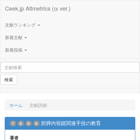
Ceek.jp Altmetrics (α ver.)
文献ランキング
新着文献
新着投稿
検索
ホーム
文献詳細
胆膵内視鏡関連手技の教育
7
0
0
0
著者