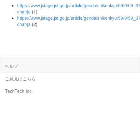
https://www.jstage.jst.go.jp/article/gendaishikenkyu/59/0/59_37/
char/ja
(1)
https://www.jstage.jst.go.jp/article/gendaishikenkyu/59/0/59_37
char/ja
(2)
ヘルプ
ご意見はこちら
TechTech Inc.