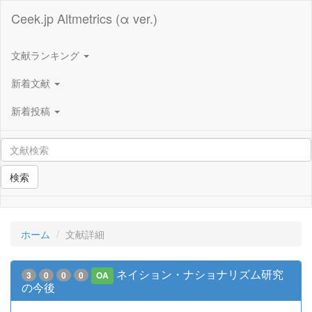
Ceek.jp Altmetrics (α ver.)
文献ランキング
新着文献
新着投稿
検索
ホーム
文献詳細
ネイション・ナショナリズム研究
3
0
0
0
OA
の今後