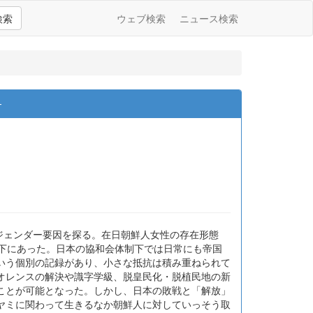
検索
ウェブ検索
ニュース検索
―
のジェンダー要因を探る。在日朝鮮人女性の存在形態
件下にあった。日本の協和会体制下では日常にも帝国
いう個別の記録があり、小さな抵抗は積み重ねられて
オレンスの解決や識字学級、脱皇民化・脱植民地の新
ことが可能となった。しかし、日本の敗戦と「解放」
ヤミに関わって生きるなか朝鮮人に対していっそう取