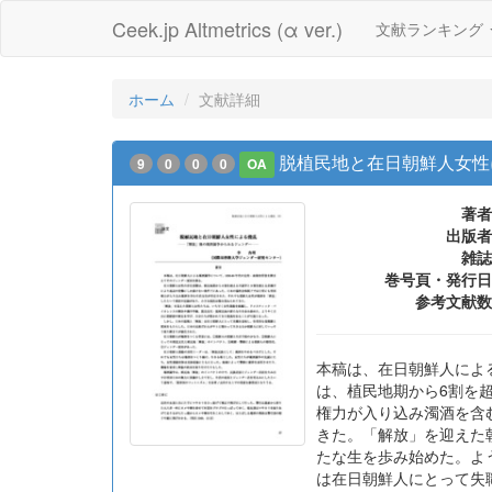
Ceek.jp Altmetrics (α ver.)
文献ランキング
ホーム
文献詳細
脱植民地と在日朝鮮人女性
9
0
0
0
OA
著者
出版者
雑誌
巻号頁・発行日
参考文献数
本稿は、在日朝鮮人によ
は、植民地期から6割を
権力が入り込み濁酒を含
きた。「解放」を迎えた
たな生を歩み始めた。よ
は在日朝鮮人にとって失