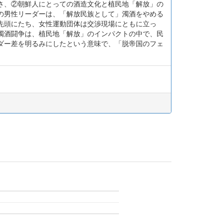
さ、②朝鮮人にとっての酒造文化と植民地「解放」の
の男性リーダーは、「解放民族として」濁酒をやめる
先頭にたち、女性運動団体は交渉現場にともに立っ
濁酒闘争は、植民地「解放」のインパクトの中で、民
ダー差を明るみにしたという意味で、「脱帝国のフェ
)