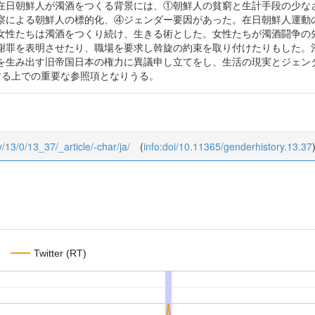
在日朝鮮人が濁酒をつくる背景には、①朝鮮人の貧窮と生計手段の少な
察による朝鮮人の標的化、④ジェンダー要因があった。在日朝鮮人運動
女性たちは濁酒をつくり続け、生きる術とした。女性たちが濁酒闘争の
謝罪を表明させたり、職場を要求し斡旋の約束を取り付けたりもした。
を生み出す旧帝国日本の権力に異議申し立てをし、生活の現実とジェン
する上での重要な参照項となりうる。
y/13/0/13_37/_article/-char/ja/
(
info:doi/10.11365/genderhistory.13.37
Twitter (RT)