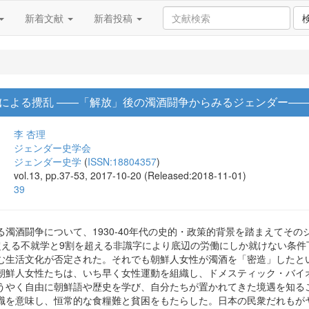
新着文献
新着投稿
による攪乱 ――「解放」後の濁酒闘争からみるジェンダー―
李 杏理
ジェンダー史学会
ジェンダー史学
(
ISSN:18804357
)
vol.13, pp.37-53, 2017-10-20 (Released:2018-11-01)
39
る濁酒闘争について、1930-40年代の史的・政策的背景を踏まえてそ
超える不就学と9割を超える非識字により底辺の労働にしか就けない条
む生活文化が否定された。それでも朝鮮人女性が濁酒を「密造」したと
朝鮮人女性たちは、いち早く女性運動を組織し、ドメスティック・バイ
うやく自由に朝鮮語や歴史を学び、自分たちが置かれてきた境遇を知る
職を意味し、恒常的な食糧難と貧困をもたらした。日本の民衆だれもが