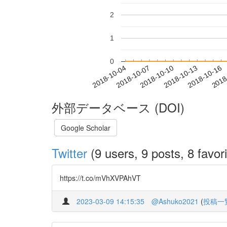
2
1
0
2018-10-10
2018-10-13
2018-10-16
2018
2018-10-04
2018-10-07
外部データベース (DOI)
Google Scholar
Twitter
(9 users, 9 posts, 8 favori
https://t.co/mVhXVPAhVT
2023-03-09 14:15:35
@Ashuko2021
(
投稿一