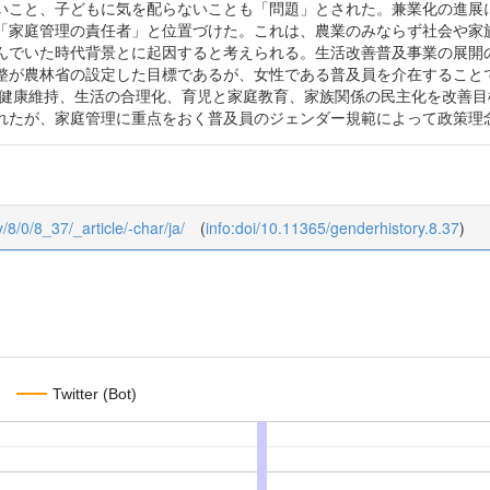
いこと、子どもに気を配らないことも「問題」とされた。兼業化の進展
「家庭管理の責任者」と位置づけた。これは、農業のみならず社会や家
んでいた時代背景とに起因すると考えられる。生活改善普及事業の展開の
整が農林省の設定した目標であるが、女性である普及員を介在すること
省は健康維持、生活の合理化、育児と家庭教育、家族関係の民主化を改善
れたが、家庭管理に重点をおく普及員のジェンダー規範によって政策理
y/8/0/8_37/_article/-char/ja/
(
info:doi/10.11365/genderhistory.8.37
)
Twitter (Bot)