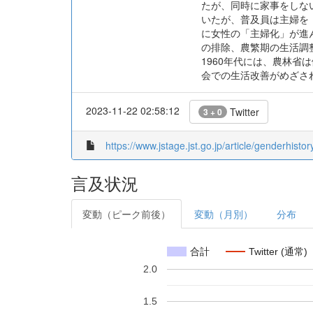
たが、同時に家事をしな
いたが、普及員は主婦を
に女性の「主婦化」が進
の排除、農繁期の生活調
1960年代には、農林
会での生活改善がめざさ
2023-11-22 02:58:12
Twitter
3 + 0
https://www.jstage.jst.go.jp/article/genderhistor
言及状況
変動（ピーク前後）
変動（月別）
分布
合計
Twitter (通常)
2.0
1.5