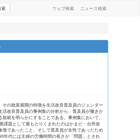
検索
ウェブ検索
ニュース検索
─
、その政策展開の特徴を生活改良普及員のジェンダー
た生活改良普及員の事例集の分析から、普及員が働きか
る規範を明らかにすることである。事例集において、
改善課題として最もとりくまれたのはかまど・台所改
象徴であったこと、そして普及員が女性であったため
60年代には主婦の労働時間の長さが「問題」とされ