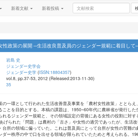
新着文献
新着投稿
農村女性政策の展開 ─生活改良普及員のジェンダー規範に着目して
岩島 史
ジェンダー史学会
ジェンダー史学
(
ISSN:18804357
)
vol.8, pp.37-53, 2012 (Released:2013-11-30)
35
策の一環として行われた生活改善普及事業を「農村女性政策」ととらえ
ることを目的とする。本稿の課題は、1950~60年代に農林省が発行し
られるジェンダー規範と、その領域設定の背後にある女性の役割に対す
とりあげられた「問題」は農村の「古さ」や女性の過労であったが、生活
・台所の領域に偏っていた。これは普及員にとって台所が女性の苦難の
ンダー秩序の中で口を出せる領域が限られていたためと考えられる。19