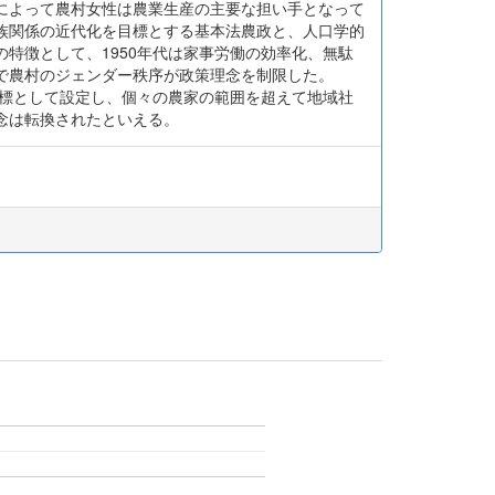
によって農村女性は農業生産の主要な担い手となって
族関係の近代化を目標とする基本法農政と、人口学的
特徴として、1950年代は家事労働の効率化、無駄
で農村のジェンダー秩序が政策理念を制限した。
目標として設定し、個々の農家の範囲を超えて地域社
念は転換されたといえる。