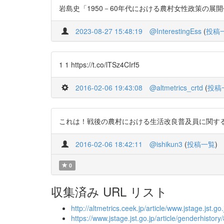
岩島史「1950－60年代における農村女性政策の展開─生活改
2023-08-27 15:48:19
@InterestingEss
(
投稿
1 1 https://t.co/lTSz4CIrf5
2016-02-06 19:43:08
@altmetrics_crtd
(
投稿
これは！戦後の農村における生活改良普及員に関する研究。おもし
2016-02-06 18:42:11
@ishikun3
(
投稿一覧
)
0
収集済み URL リスト
http://altmetrics.ceek.jp/article/www.jstage.jst.go
https://www.jstage.jst.go.jp/article/genderhistory/