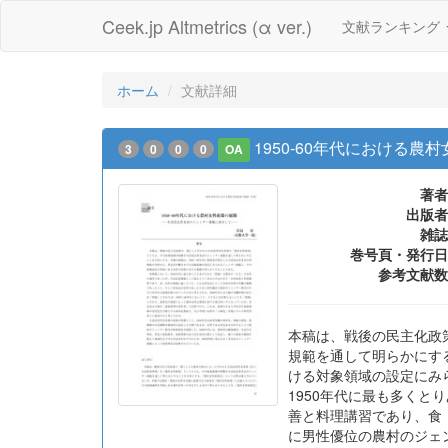
Ceek.jp Altmetrics (α ver.)
文献ランキング
ホーム
文献詳細
1950-60年代における
3
0
0
0
OA
著者
出版者
雑誌
巻号頁・発行日
参考文献数
本稿は、戦後の民主化政
規範を通して明らかにす
ける対象領域の設定にみ
1950年代に最も多く
善と料理講習であり、食
に男性優位の農村のジェ