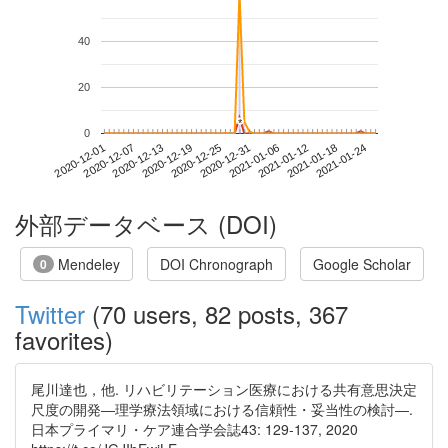
40
20
*
*
0
2021-01-18
2020-12-01
2020-12-19
2021-01-06
2021-01-24
2020-12-07
2020-12-25
2021-01-12
2020-12-13
2020-12-31
外部データベース (DOI)
Mendeley
DOI Chronograph
Google Scholar
0
Twitter
(70 users, 82 posts, 367
favorites)
尾川達也，他. リハビリテーション医療における共有意思決定
尺度の開発―理学療法領域における信頼性・妥当性の検討―.
日本プライマリ・ケア連合学会誌43: 129-137, 2020