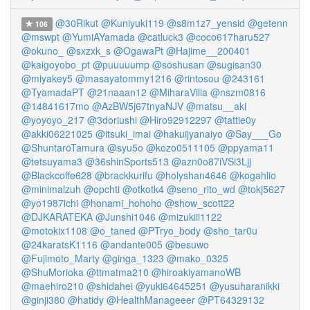
@30Rikut
@Kuniyuki119
@s8m1z7_yensid
@getenn
106
@mswpt
@YumiAYamada
@catluck3
@coco617haru527
@okuno_
@sxzxk_s
@OgawaPt
@Hajime__200401
@kaigoyobo_pt
@puuuuump
@soshusan
@sugisan30
@miyakey5
@masayatommy1216
@rintosou
@243161
@TyamadaPT
@21naaan12
@MiharaVilla
@nszm0816
@14841617mo
@AzBW5j67tnyaNJV
@matsu__aki
@yoyoyo_217
@3doriushi
@Hiro92912297
@tattie0y
@akki06221025
@itsuki_imai
@hakuijyanaiyo
@Say___Go
@ShuntaroTamura
@syu5o
@kozo0511105
@ppyama11
@tetsuyama3
@36shinSports513
@azn0o87iVSi3Ljj
@Blackcoffe628
@brackkurifu
@holyshan4646
@kogahlio
@minimalzuh
@opchti
@otkotk4
@seno_rito_wd
@tokj5627
@yo1987ichi
@honami_hohoho
@show_scott22
@DJKARATEKA
@Junshi1046
@mizukiii1122
@motokix1108
@o_taned
@PTryo_body
@sho_tar0u
@24karatsK1116
@andante005
@besuwo
@Fujimoto_Marty
@ginga_1323
@mako_0325
@ShuMorioka
@ttmatma210
@hiroakiyamanoWB
@maehiro210
@shidahei
@yuki64645251
@yusuharanikki
@ginji380
@hatidy
@HealthManageeer
@PT64329132