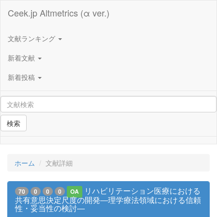
Ceek.jp Altmetrics (α ver.)
文献ランキング
新着文献
新着投稿
検索
ホーム
文献詳細
リハビリテーション医療における
70
0
0
0
OA
共有意思決定尺度の開発―理学療法領域における信頼
性・妥当性の検討―