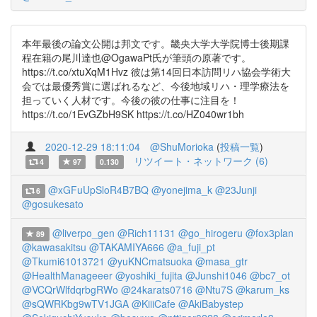
本年最後の論文公開は邦文です。畿央大学大学院博士後期課
程在籍の尾川達也@OgawaPt氏が筆頭の原著です。
https://t.co/xtuXqM1Hvz 彼は第14回日本訪問リハ協会学術大
会では最優秀賞に選ばれるなど、今後地域リハ・理学療法を
担っていく人材です。今後の彼の仕事に注目を！
https://t.co/1EvGZbH9SK https://t.co/HZ040wr1bh
2020-12-29 18:11:04
@ShuMorioka
(
投稿一覧
)
リツイート・ネットワーク (6)
4
97
0.130
@xGFuUpSloR4B7BQ
@yonejima_k
@23Junji
6
@gosukesato
@liverpo_gen
@Rich11131
@go_hirogeru
@fox3plan
89
@kawasakitsu
@TAKAMIYA666
@a_fuji_pt
@Tkumi61013721
@yuKNCmatsuoka
@masa_gtr
@HealthManageeer
@yoshiki_fujita
@Junshi1046
@bc7_ot
@VCQrWlfdqrbgRWo
@24karats0716
@Ntu7S
@karum_ks
@sQWRKbg9wTV1JGA
@KiiiCafe
@AkiBabystep