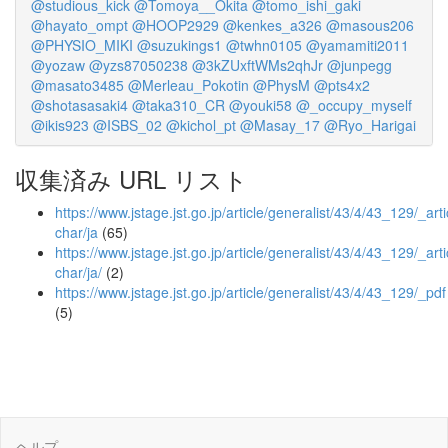
@studious_kick
@Tomoya__Okita
@tomo_ishi_gaki
@hayato_ompt
@HOOP2929
@kenkes_a326
@masous206
@PHYSIO_MIKI
@suzukings1
@twhn0105
@yamamiti2011
@yozaw
@yzs87050238
@3kZUxftWMs2qhJr
@junpegg
@masato3485
@Merleau_Pokotin
@PhysM
@pts4x2
@shotasasaki4
@taka310_CR
@youki58
@_occupy_myself
@ikis923
@ISBS_02
@kichol_pt
@Masay_17
@Ryo_Harigai
収集済み URL リスト
https://www.jstage.jst.go.jp/article/generalist/43/4/43_129/_arti
char/ja
(65)
https://www.jstage.jst.go.jp/article/generalist/43/4/43_129/_arti
char/ja/
(2)
https://www.jstage.jst.go.jp/article/generalist/43/4/43_129/_pdf
(5)
ヘルプ