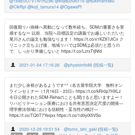
@1baE0U7VTN1mZB6
@kojisuzuki116
@sukimariraku
@CikRpt
@koji_tamura14
@OgawaPt
回復期リハ病棟へ異動になって数年経ち、SDMの重要さを実
感するなー 以前、当院へ目標設定の講義でお越しいただいた
尾川さんの論文も勉強なります！ https://t.co/x1KZ87JtCx ク
リニック立ち上げ後、地域リハではSDMは必須だと思うの
で、しっかり準備しないと https://t.co/LzrxTtjNfd
2021-01-04 17:16:26
@physioinfo86
(
投稿一覧
)
まだ少し余裕があるようです^^ <名古屋学院大学 無料オン
ラインセミナー（1月16日・23日> https://t.co/kRr0p7HXLz
今日公開されたSDM-Rehaのことも聞けると思いますよー！
リハビリテーション医療における共有意思決定尺度の開発―
理学療法領域における信頼性・妥当性の検討―
https://t.co/TQ0T7Yeqxx https://t.co/1d0yiX5VSo
2020-12-29 19:51:54
@tomo_ishi_gaki
(
投稿一覧
)