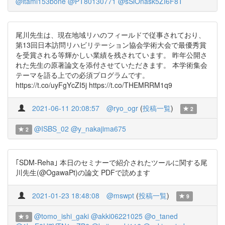
@itami153bone
@PT80130771
@sSlOnask5ZI6F8T
尾川先生は、現在地域リハのフィールドで従事されており、
第13回日本訪問リハビリテーション協会学術大会で最優秀賞
を受賞される等輝かしい業績を残されています。 昨年公開さ
れた先生の原著論文を添付させていただきます。 本学術集会
テーマを語る上での必須プログラムです。
https://t.co/uyFgYcZI5j https://t.co/THEMRRM1q9
2021-06-11 20:08:57
@ryo_ogr
(
投稿一覧
)
2
@ISBS_02
@y_nakajima675
2
｢SDM-Reha｣ 本日のセミナーで紹介されたツールに関する尾
川先生(@OgawaPt)の論文 PDFで読めます
2021-01-23 18:48:08
@mswpt
(
投稿一覧
)
9
@tomo_ishi_gaki
@akki06221025
@o_taned
9