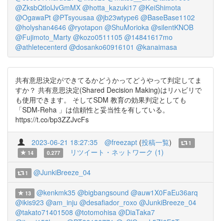
@ZksbQtlolJvGmMX
@hotta_kazuki17
@KeiShimota
@OgawaPt
@PTsyousaa
@jb23wtype6
@BaseBase1102
@holyshan4646
@ryotapon
@ShuMorioka
@silentKNOB
@Fujimoto_Marty
@kozo0511105
@14841617mo
@athletecenterd
@dosanko60916101
@kanaimasa
共有意思決定ができてるかどうかってどうやって判定してま
すか？ 共有意思決定(Shared Decision Making)はリハビリで
も使用できます。 そしてSDM 教育の効果判定としても
「SDM-Reha 」は信頼性と妥当性を有している。
https://t.co/bp3ZZJvcFs
2023-06-21 18:27:35
@freezapt
(
投稿一覧
)
1
リツイート・ネットワーク (1)
14
0.277
@JunkiBreeze_04
1
@kenkmk35
@bigbangsound
@auw1X0FaEu36arq
13
@ikis923
@am_inju
@desafiador_roxo
@JunkiBreeze_04
@takato71401508
@totomohisa
@DiaTaka7