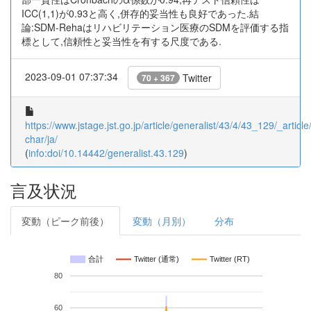
ICC(1,1)が0.93と高く,併存的妥当性も良好であった.結
論:SDM-Rehaはリハビリテーション医療のSDMを評価する指
標として,信頼性と妥当性を有する尺度である.
2023-09-01 07:37:34
Twitter
70 + 367
https://www.jstage.jst.go.jp/article/generalist/43/4/43_129/_article
char/ja/
(
info:doi/10.14442/generalist.43.129
)
言及状況
変動（ピーク前後）
変動（月別）
分布
合計
Twitter (通常)
Twitter (RT)
80
60