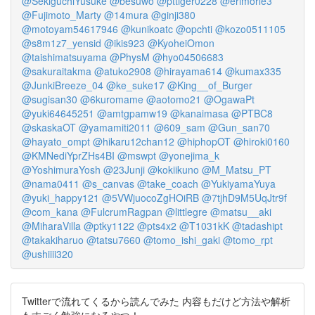
@SekiguchiYusuke
@besuwo
@pttiger0228
@erimorle3
@Fujimoto_Marty
@14mura
@ginji380
@motoyam54617946
@kunikoatc
@opchti
@kozo0511105
@s8m1z7_yensid
@ikis923
@KyoheiOmon
@taishimatsuyama
@PhysM
@hyo04506683
@sakuraitakma
@atuko2908
@hirayama614
@kumax335
@JunkiBreeze_04
@ke_suke17
@King__of_Burger
@sugisan30
@6kuromame
@aotomo21
@OgawaPt
@yuki64645251
@amtgpamw19
@kanaimasa
@PTBC8
@skaskaOT
@yamamiti2011
@609_sam
@Gun_san70
@hayato_ompt
@hikaru12chan12
@hiphopOT
@hiroki0160
@KMNediYprZHs4BI
@mswpt
@yonejima_k
@YoshimuraYosh
@23Junji
@kokiikuno
@M_Matsu_PT
@nama0411
@s_canvas
@take_coach
@YukiyamaYuya
@yuki_happy121
@5VWjuocoZgHOiRB
@7tjhD9M5UqJtr9f
@com_kana
@FulcrumRagpan
@littlegre
@matsu__aki
@MiharaVilla
@ptky1122
@pts4x2
@T1031kK
@tadashipt
@takakiharuo
@tatsu7660
@tomo_ishi_gaki
@tomo_rpt
@ushiiii320
Twitterで流れてくるから読んでみた 内容もだけど方法や解析