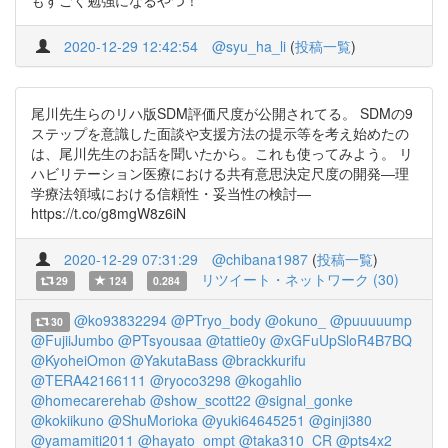
もすごく勉強になるやつ！
2020-12-29 12:42:54
@syu_ha_li
(
投稿一覧
)
尾川先生らのリハ版SDM評価尺度が公開されてる。 SDMの9
ステップを意識した面談や支援方法の提示等を考え始めたの
は、尾川先生のお話を聞いたから。これも使ってみよう。 リ
ハビリテーション医療における共有意思決定尺度の開発―理
学療法領域における信頼性・妥当性の検討―
https://t.co/g8mgW8z6iN
2020-12-29 07:31:29
@chibana1987
(
投稿一覧
)
リツイート・ネットワーク (30)
29
124
0.284
@ko93832294
@PTryo_body
@okuno_
@puuuuump
30
@FujiiJumbo
@PTsyousaa
@tattie0y
@xGFuUpSloR4B7BQ
@KyoheiOmon
@YakutaBass
@brackkurifu
@TERA42166111
@ryoco3298
@kogahlio
@homecarerehab
@show_scott22
@signal_gonke
@kokiikuno
@ShuMorioka
@yuki64645251
@ginji380
@yamamiti2011
@hayato_ompt
@taka310_CR
@pts4x2