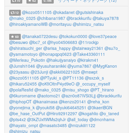
リツイート・ネットワーク (12)
10
62
0.186
@kozo0511105
@okadanet
@gutsishinaka
12
@mako_0325
@chibana1987
@brackkurifu
@takuya7878
@hiroakiyamanoWB
@moritayuu
@shimizu_natsu
@tanaka0722desu
@tokokun0000
@love37peace
60
@besuwo
@bc7_ot
@hyo04506683
@11rockjp
@shiratsuchi_ger
@arisa_happy
@stairway21361
@su7o_
@yamamotoyo
@honapqpq0623
@Take43360111
@Merleau_Pokotin
@hakuijyanaiyo
@kirakm41
@Junshi1046
@yusuharanikki
@yuma7867
@MygKanon
@23yaasu
@23Junji
@akki06221025
@mswpt
@kozo0511105
@PTyuki_s
@PT11136
@sxzxk_s
@hikaru52455
@oKfiOltnP4yd9eO
@_occupy_myself
@polaResfid
@mako_0325
@misu_shogo
@PT_hirano
@6kuromame
@aotomo21
@azn0o87iVSi3Ljj
@brackkurifu
@hiphopOT
@kanaimasa
@kenzo20141
@reha_kon
@yonejima_k
@youki58
@yuki64645251
@3kaeriBGN
@be_hase_OutPut
@Hiro92912297
@kogahlio
@o_taned
@pts4x2
@3kZUxftWMs2qhJr
@all_today
@dmcnhama
@hayato_ompt
@masato3485
@mizukiii1122
@shimizu_natsu