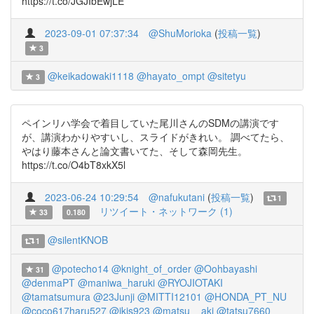
https://t.co/JGJIbEwjLE
2023-09-01 07:37:34
@ShuMorioka
(
投稿一覧
)
3
@keikadowaki1118
@hayato_ompt
@sitetyu
3
ペインリハ学会で着目していた尾川さんのSDMの講演です
が、講演わかりやすいし、スライドがきれい。 調べてたら、
やはり藤本さんと論文書いてた、そして森岡先生。
https://t.co/O4bT8xkX5l
2023-06-24 10:29:54
@nafukutani
(
投稿一覧
)
1
リツイート・ネットワーク (1)
33
0.180
@silentKNOB
1
@potecho14
@knight_of_order
@Oohbayashi
31
@denmaPT
@maniwa_haruki
@RYOJIOTAKI
@tamatsumura
@23Junji
@MITTI12101
@HONDA_PT_NU
@coco617haru527
@ikis923
@matsu__aki
@tatsu7660