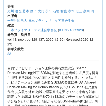
著者
尾川 達也
藤本 修平
大門 恭平
石垣 智也
森本 信三
森岡 周
出版者
一般社団法人 日本プライマリ・ケア連合学会
雑誌
日本プライマリ・ケア連合学会誌
(
ISSN:21852928
)
巻号頁・発行日
vol.43, no.4, pp.129-137, 2020-12-20 (Released:2020-12-
29)
参考文献数
22
目的:リハビリテーション医療の共有意思決定(Shared
Decision Making;以下,SDM)を測定する患者報告式尺度を開発
し,理学療法領域での信頼性と妥当性を検討すること.方法:リ
ハビリテーション医療に必要なSDMの要素に基づき,Shared
Decision Making for Rehabilitation(以下,SDM-Reha)仮尺度を
作成し,入院や外来,地域で理学療法を受けている患者を対象に
調査した.結果:218名(年齢70.1±13.3歳)のデータから探索的因
子分析を行い,1因子10項目からなるSDM-Rehaを開発した.内
部一貫性はCronbachのα係数が0.94,再テスト信頼性は