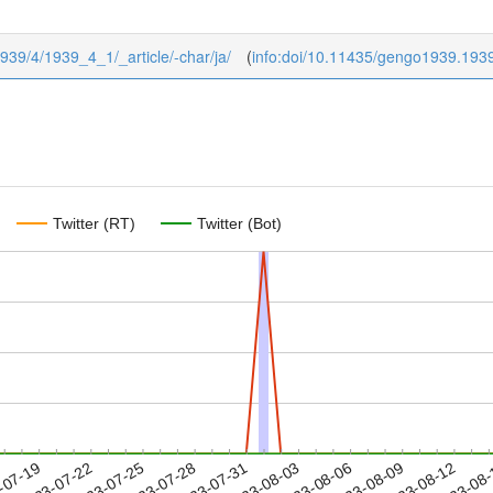
1939/4/1939_4_1/_article/-char/ja/
(
info:doi/10.11435/gengo1939.193
Twitter (RT)
Twitter (Bot)
2023-08-09
2023-08-12
2023-08
-07-19
2
2023-07-22
2023-07-25
2023-07-28
2023-07-31
2023-08-03
2023-08-06