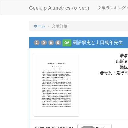
Ceek.jp Altmetrics (α ver.)
文献ランキング
ホーム
文献詳細
國語學史と上田萬年先生
3
0
0
0
OA
著者
出版者
雑誌
巻号頁・発行日