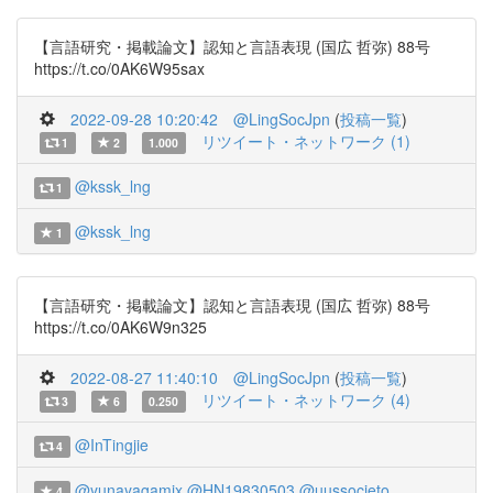
【言語研究・掲載論文】認知と言語表現 (国広 哲弥) 88号
https://t.co/0AK6W95sax
2022-09-28 10:20:42
@LingSocJpn
(
投稿一覧
)
リツイート・ネットワーク (1)
1
2
1.000
@kssk_lng
1
@kssk_lng
1
【言語研究・掲載論文】認知と言語表現 (国広 哲弥) 88号
https://t.co/0AK6W9n325
2022-08-27 11:40:10
@LingSocJpn
(
投稿一覧
)
リツイート・ネットワーク (4)
3
6
0.250
@InTingjie
4
@yunayagamix
@HN19830503
@uussocieto
4