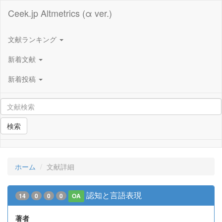
Ceek.jp Altmetrics (α ver.)
文献ランキング
新着文献
新着投稿
検索
ホーム
文献詳細
認知と言語表現
14
0
0
0
OA
著者