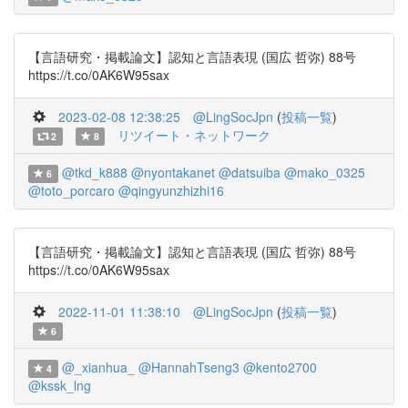
【言語研究・掲載論文】認知と言語表現 (国広 哲弥) 88号
https://t.co/0AK6W95sax
2023-02-08 12:38:25
@LingSocJpn
(
投稿一覧
)
リツイート・ネットワーク
2
8
@tkd_k888
@nyontakanet
@datsuiba
@mako_0325
6
@toto_porcaro
@qingyunzhizhi16
【言語研究・掲載論文】認知と言語表現 (国広 哲弥) 88号
https://t.co/0AK6W95sax
2022-11-01 11:38:10
@LingSocJpn
(
投稿一覧
)
6
@_xianhua_
@HannahTseng3
@kento2700
4
@kssk_lng