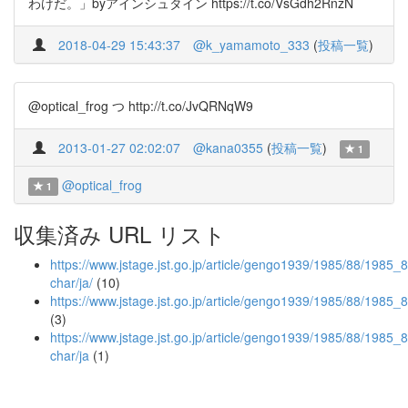
わけだ。」byアインシュタイン https://t.co/VsGdh2RnzN
2018-04-29 15:43:37
@k_yamamoto_333
(
投稿一覧
)
@optical_frog つ http://t.co/JvQRNqW9
2013-01-27 02:02:07
@kana0355
(
投稿一覧
)
1
@optical_frog
1
収集済み URL リスト
https://www.jstage.jst.go.jp/article/gengo1939/1985/88/1985_8
char/ja/
(10)
https://www.jstage.jst.go.jp/article/gengo1939/1985/88/1985_
(3)
https://www.jstage.jst.go.jp/article/gengo1939/1985/88/1985_
char/ja
(1)