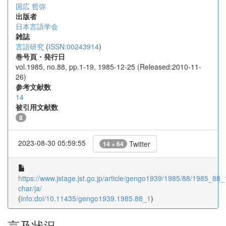
国広 哲弥
出版者
日本言語学会
雑誌
言語研究
(
ISSN:00243914
)
巻号頁・発行日
vol.1985, no.88, pp.1-19, 1985-12-25 (Released:2010-11-
26)
参考文献数
14
被引用文献数
8
2023-08-30 05:59:55
Twitter
14 + 64
https://www.jstage.jst.go.jp/article/gengo1939/1985/88/1985_88_1
char/ja/
(
info:doi/10.11435/gengo1939.1985.88_1
)
言及状況