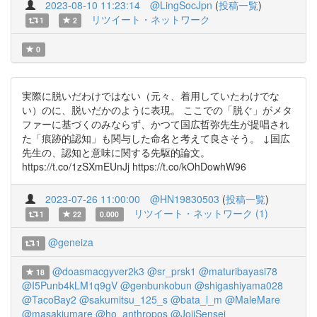
2023-08-10 11:23:14
@LingSocJpn
(
投稿一覧
)
リツイート・ネットワーク
1
2
0
実際に脱いだわけではない（元々、着用していたわけでな
い）のに、脱いだかのように表現。 ここでの「脱ぐ」がメタ
ファーに基づくのみならず、かつて国広哲弥先生が提唱され
た「痕跡的認知」も関与した命名と考えて良さそう。 ↓国広
先生の、認知と意味に関する先駆的論文。
https://t.co/1zSXmEUnJj https://t.co/kOhDowhW96
2023-07-26 11:00:00
@HN19830503
(
投稿一覧
)
リツイート・ネットワーク (1)
1
22
0.000
@geneiza
1
@doasmacgyver2k3
@sr_prsk1
@maturibayasi78
18
@I5Punb4kLM1q9gV
@genbunkobun
@shigashiyama028
@TacoBay2
@sakumitsu_125_s
@bata_l_m
@MaleMare
@masakiumare
@ho_anthropos
@JojiSensei