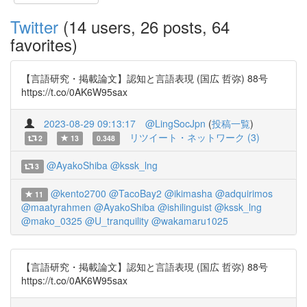
Twitter
(14 users, 26 posts, 64
favorites)
【言語研究・掲載論文】認知と言語表現 (国広 哲弥) 88号
https://t.co/0AK6W95sax
2023-08-29 09:13:17
@LingSocJpn
(
投稿一覧
)
リツイート・ネットワーク (3)
2
13
0.348
@AyakoShiba
@kssk_lng
3
@kento2700
@TacoBay2
@ikimasha
@adquirimos
11
@maatyrahmen
@AyakoShiba
@ishilinguist
@kssk_lng
@mako_0325
@U_tranquility
@wakamaru1025
【言語研究・掲載論文】認知と言語表現 (国広 哲弥) 88号
https://t.co/0AK6W95sax