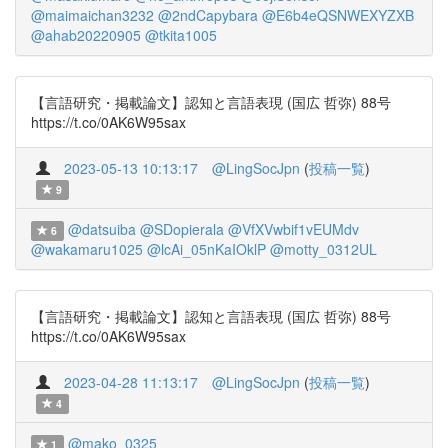
@maimaichan3232
@2ndCapybara
@E6b4eQSNWEXYZXB
@ahab20220905
@tkita1005
【言語研究・掲載論文】認知と言語表現 (国広 哲弥) 88号
https://t.co/0AK6W95sax
2023-05-13 10:13:17
@LingSocJpn
(
投稿一覧
)
9
@datsuiba
@SDopierala
@VfXVwbif1vEUMdv
6
@wakamaru1025
@lcAi_05nKaIOklP
@motty_0312UL
【言語研究・掲載論文】認知と言語表現 (国広 哲弥) 88号
https://t.co/0AK6W95sax
2023-04-28 11:13:17
@LingSocJpn
(
投稿一覧
)
4
@mako_0325
1