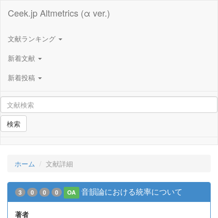
Ceek.jp Altmetrics (α ver.)
文献ランキング
新着文献
新着投稿
検索
ホーム
文献詳細
音韻論における統率について
3
0
0
0
OA
著者