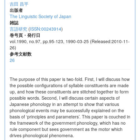
吉田 昌平
出版者
The Linguistic Society of Japan
雑誌
言語研究
(
ISSN:00243914
)
巻号頁・発行日
vol.1990, no.97, pp.95-123, 1990-03-25 (Released:2010-11-
26)
参考文献数
26
The purpose of this paper is two-fold. First, I will discuss how
the possible configurations of syllable constituents are made
up, and how these constituents are stitched together to form
possible words. Second, I will discuss certain aspects of
Japanese phonology in an attempt to show that various
phonological events may be successfully explained on the
basis of ‘principles and parameters’. This paper is couched in
the framework of the government phonology, which has no
rule component but sees government as the motor which
drives phonological phenomena.