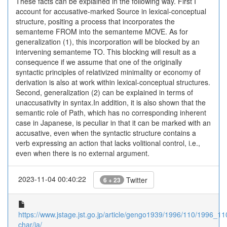
These facts can be explained in the following way. First I
account for accusative-marked Source in lexical-conceptual
structure, positing a process that incorporates the
semanteme FROM into the semanteme MOVE. As for
generalization (1), this incorporation will be blocked by an
intervening semanteme TO. This blocking will result as a
consequence if we assume that one of the originally
syntactic principles of relativized minimality or economy of
derivation is also at work within lexical-conceptual structures.
Second, generalization (2) can be explained in terms of
unaccusativity in syntax.In addition, it is also shown that the
semantic role of Path, which has no corresponding inherent
case in Japanese, is peculiar in that it can be marked with an
accusative, even when the syntactic structure contains a
verb expressing an action that lacks volitional control, i.e.,
even when there is no external argument.
2023-11-04 00:40:22
Twitter
6 + 23
https://www.jstage.jst.go.jp/article/gengo1939/1996/110/1996_110
char/ja/