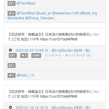
@TacoBay2
1
@TacoBay2
@uals_pr
@wakamaru1025
@kssk_lng
6
@datsuiba
@Zhang_Qianqian_
【言語研究・掲載論文】日本語の移動動詞の対格標示につい
て (三宅 知宏) 110号 https://t.co/Q7Uq9KRkt8
2023-03-03 10:08:16
@LingSocJpn
(
投稿一覧
)
リツイート・ネットワーク (1)
1
3
0.000
1
@bata_l_m
1
【言語研究・掲載論文】日本語の移動動詞の対格標示につい
て (三宅 知宏) 110号 https://t.co/Q7Uq9KRkt8
2023-01-16 14:18:10
@LingSocJpn
(
投稿一覧
)