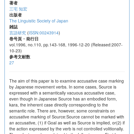
著者
三宅 知宏
出版者
The Linguistic Society of Japan
雑誌
言語研究
(
ISSN:00243914
)
巻号頁・発行日
vol.1996, no.110, pp.143-168, 1996-12-20 (Released:2007-
10-23)
参考文献数
27
The aim of this paper is to examine accusative case marking
by Japanese movement verbs. In some cases, Source is
expressed with a semantically vacuous accusative case,
even though in Japanese Source has an embodied form,
kara, the inherent case directly corresponding to the
semantic role. There are, however, some constraints on
accusative marking of Source:Source cannot be marked with
an accusative, (1) if Goal as well as Source is implied, or(2) if
the action expressed by the verb is not controlled volitionally.