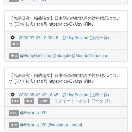
【言語研究・掲載論文】日本語の移動動詞の対格標示につい
て (三宅 知宏) 110号 https://t.co/Q7Uq9KRkt8
2022-07-26 10:38:15
@LingSocJpn
(
投稿一覧
)
7
@RubyDoshisha
@otagaki
@MagdaCiubancan
3
【言語研究・掲載論文】日本語の移動動詞の対格標示につい
て (三宅 知宏) 110号 https://t.co/Q7Uq9KRkt8
2022-05-20 09:18:45
@LingSocJpn
(
投稿一覧
)
リツイート・ネットワーク (1)
1
4
0.707
@Kerorita_XP
1
@Kerorita_XP
@masanori_odani
2