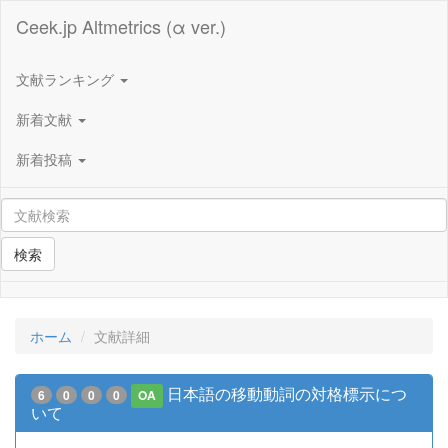
Ceek.jp Altmetrics (α ver.)
文献ランキング
新着文献
新着投稿
検索
ホーム
文献詳細
日本語の移動動詞の対格標示につ
6
0
0
0
OA
いて